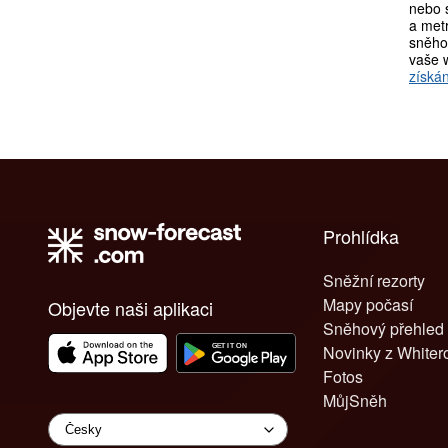
nebo s
a metr
sněho
vaše 
získán
Prohlídka
Sněžní rezorty
Mapy počasí
Objevte naši aplikaci
Sněhový přehled
Novinky z White
Fotos
MůjSněh