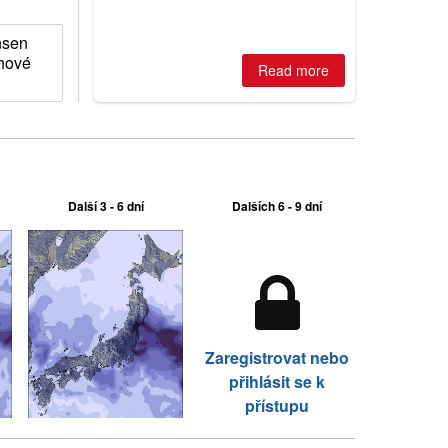
best conditions of season so far,
Australian areas open most terrain of
nsen
2026, northern hemisphere down to
ěhové
two outdoor areas still open.
Read more
Další 3 - 6 dní
Dalších 6 - 9 dní
Zaregistrovat nebo
přihlásit se k
přístupu