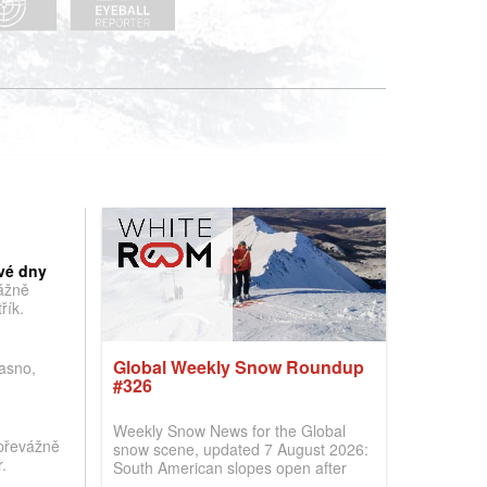
vé dny
vážně
řík.
Global Weekly Snow Roundup
jasno,
#326
Weekly Snow News for the Global
převážně
snow scene, updated 7 August 2026:
.
South American slopes open after
huge snowfalls, New Zealand posts