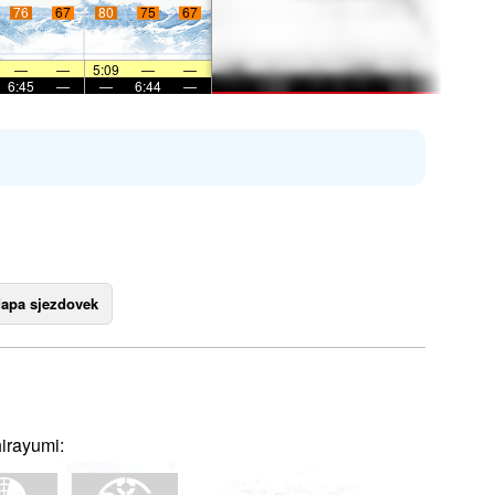
76
67
80
75
67
—
—
5:09
—
—
6:45
—
—
6:44
—
apa sjezdovek
irayumi: