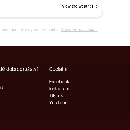
iraseonsen Shirayumi forecast at
Snow-Forecast.com
dé dobrodružství
Sociální
Facebook
Instagram
TikTok
YouTube