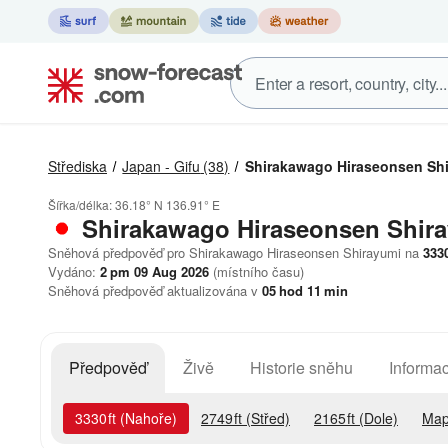
Střediska
Japan - Gifu
(38)
Shirakawago Hiraseonsen Sh
Šířka/délka:
36.18° N
136.91° E
Shirakawago Hiraseonsen Shir
Sněhová předpověď pro Shirakawago Hiraseonsen Shirayumi na
333
Vydáno:
2 pm 09 Aug 2026
(místního času)
Sněhová předpověď aktualizována v
05
hod
11
min
Předpověď
Živě
Historie sněhu
Informac
3330
ft
(Nahoře)
2749
ft
(Střed)
2165
ft
(Dole)
Map