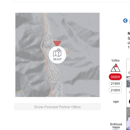
N
S
ú
1
Výška
3330
ft
2749
ft
2165
ft
mph
Snow-Forecast Partner Offers
Sněhová
mapa
Více