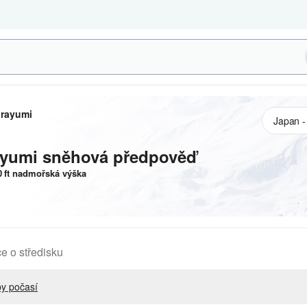
irayumi
ayumi
sněhová předpověď
0
ft
nadmořská výška
e o středisku
y počasí