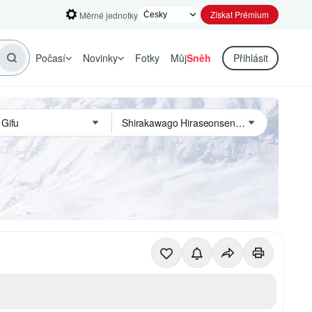
Získat Prémium
Měrné jednotky
Počasí
Novinky
Fotky
Můj
Sněh
Přihlásit