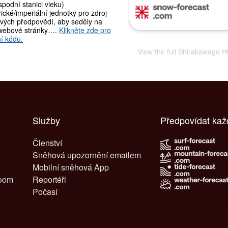
podní stanici vleku)
ické/imperiální jednotky pro zdroj
vých předpovědí, aby seděly na
webové stránky….
Klikněte zde pro
í kódu.
View the full Shirakawago H
Služby
Předpovídat kaž
Členství
Sněhová upozornění emailem
Mobilní sněhová App
room
Reportéři
Počasí