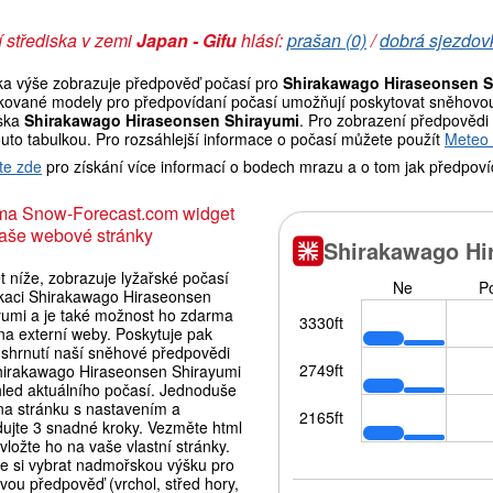
 střediska v zemi
Japan - Gifu
hlásí:
prašan (0)
/
dobrá sjezdov
ka výše zobrazuje předpověď počasí pro
Shirakawago Hiraseonsen S
tikované modely pro předpovídaní počasí umožňují poskytovat sněhovou 
iska
Shirakawago Hiraseonsen Shirayumi
. Pro zobrazení předpovědi 
outo tabulkou. Pro rozsáhlejší informace o počasí můžete použít
Meteo
te zde
pro získání více informací o bodech mrazu a o tom jak předpoví
ma Snow-Forecast.com widget
aše webové stránky
 níže, zobrazuje lyžařské počasí
okaci Shirakawago Hiraseonsen
yumi a je také možnost ho zdarma
 na externí weby. Poskytuje pak
 shrnutí naší sněhové předpovědi
hirakawago Hiraseonsen Shirayumi
hled aktuálního počasí. Jednoduše
 na stránku s nastavením a
dujte 3 snadné kroky. Vezměte html
vložte ho na vaše vlastní stránky.
e si vybrat nadmořskou výšku pro
vou předpověď (vrchol, střed hory,