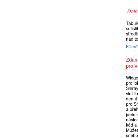
Další
Tabul
sofis
střed
nad t
Klikně
Zdar
pro V
Widget
pro l
Shira
vložit
denní
pro S
a pře
jděte
násle
kód a 
Můžet
sněho