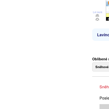
Lvl moře
Lavíno
Oblíbené 
Sněhové
Sněh
Posle