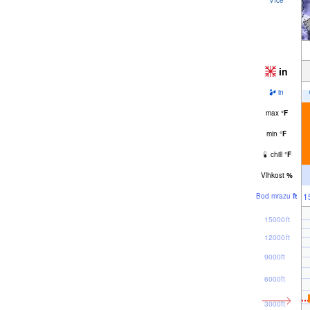
in
in
max
°
F
min
°
F
chill
°
F
Vlhkost
%
1
Bod mrazu
ft
15000ft
12000ft
9000ft
6000ft
3000ft