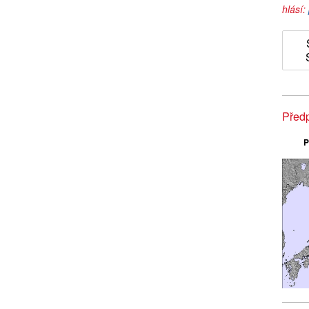
hlásí:
Před
P