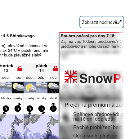
Zobrazit hodinově
: 4-6 Shirakawago
Souhrn počasí pro dny 7-16:
Zajímá vás 16denní předpověď? Odemknět
m), převážně slábnoucí ve
předpověď a mnoho dalších funkcí členstv
(max 24°C v pátek ráno, min
ítr bude převážně slabý.
čtvrtek
pátek
13
14
Snow
Pro
odp.
noc
dop.
odp.
noc
blesky
mraky
mraky
blesky
déšť
Přejdi na premium a zatoč do:
5
5
5
5
5
Sněhové předpovědi po hodi
na 16 dní dopředu
Rychlé prohlížení bez reklam
Odemkněte plný přístup v aplik