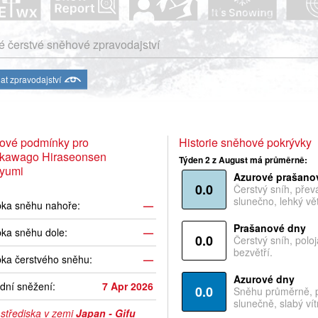
 čerstvé sněhové zpravodajství
at zpravodajství
ové podmínky pro
Historie sněhové pokrývky
akawago Hiraseonsen
Týden 2 z August má průměrně:
ayumi
Azurové prašano
0.0
Čerstvý sníh, pře
slunečno, lehký vět
bka sněhu nahoře:
—
Prašanové dny
ka sněhu dole:
—
0.0
Čerstvý sníh, polo
bezvětří.
ka čerstvého sněhu:
—
Azurové dny
dní sněžení:
7 Apr 2026
0.0
Sněhu průměrně, 
slunečně, slabý vítr
 střediska v zemi
Japan - Gifu