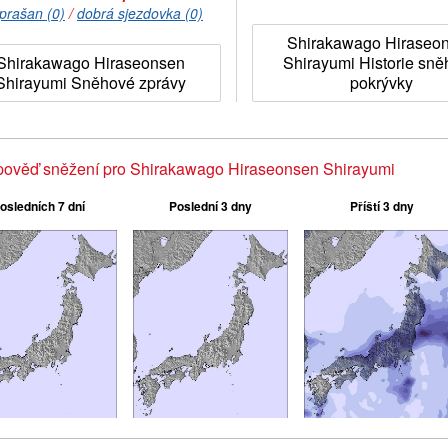
prašan (0)
/
dobrá sjezdovka (0)
Shirakawago Hiraseo
Shirakawago Hiraseonsen
Shirayumi Historie sn
Shirayumi Sněhové zprávy
pokrývky
pověď sněžení pro Shirakawago Hiraseonsen Shirayumi
osledních 7 dní
Poslední 3 dny
Příští 3 dny