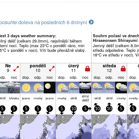
posuňte doleva na posledních 6 dní
nyní
ext 3 days weather summary:
Souhrn počasí ve dnech
Hiraseonsen Shirayumi
ilný déšť (celkem 29.0mm), nejsilnější během
terní noci. Teplo (max 23°C v pondělí ráno, min
Jemný déšť (celkem 8.0m
5°C v pondělí v noci). Vítr bude převážně slabý.
středu odpoledne. Teplo 
18°C ve středu v noci). V
Ne
pondělí
úterý
středa
9
10
11
12
odp.
noc
dop.
odp.
noc
dop.
odp.
noc
dop.
odp.
noc
dop.
silný
déšť
blesky
jasno
mraky
jasno
mraky
déšť
déšť
déšť
mraky
mraky
déšť
5
5
5
5
5
5
10
5
10
10
5
5