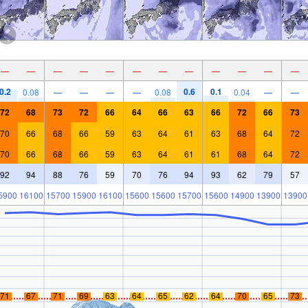
—
—
—
—
—
—
—
—
—
—
—
—
0.2
0.6
0.1
0.08
—
—
—
—
0.08
0.04
—
—
72
68
73
72
66
64
66
63
66
72
66
73
70
66
68
66
59
63
64
61
63
68
64
72
70
66
68
66
59
63
64
61
61
68
64
72
92
94
88
76
59
70
76
94
93
62
79
57
5900
16100
15700
15900
16100
15600
15600
15700
15600
14900
13900
13900
71
67
71
69
63
64
65
62
64
70
65
73