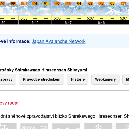
74
69
78
74
61
70
71
64
69
75
65
78
—
—
5:05
—
—
5:05
—
—
5:07
—
—
5:07
6:50
—
—
6:49
—
—
6:47
—
—
6:46
—
—
vé informace:
Japan Avalanche Network
stránky Shirakawago Hiraseonsen Shirayumi
 zprávy
Průvodce střediskem
Historie
Webkamery
M
ový radar
dní sněhové zpravodajství blízko Shirakawago Hiraseonsen Sh