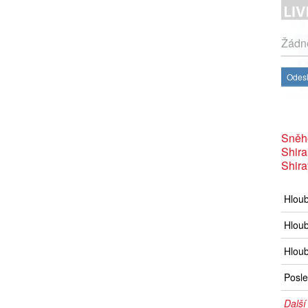
Žádné
Odesl
Sněh
Shir
Shir
Hlou
Hloub
Hloub
Posle
Další