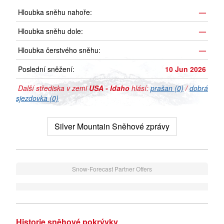
Hloubka sněhu nahoře:
—
Hloubka sněhu dole:
—
Hloubka čerstvého sněhu:
—
Poslední sněžení:
10 Jun 2026
Další střediska v zemi
USA - Idaho
hlásí:
prašan (0)
/
dobrá
sjezdovka (0)
Silver Mountain Sněhové zprávy
Snow-Forecast Partner Offers
Historie sněhové pokrývky