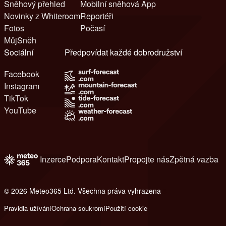
Sněhový přehled
Mobilní sněhová App
Novinky z Whiteroom
Reportéři
Fotos
Počasí
MůjSněh
Sociální
Předpovídat každé dobrodružství
Facebook
Instagram
TikTok
YouTube
Inzerce
Podpora
Kontakt
Propojte nás
Zpětná vazba
© 2026 Meteo365 Ltd. Všechna práva vyhrazena
8
Pravidla užívání
Ochrana soukromí
Použití cookie