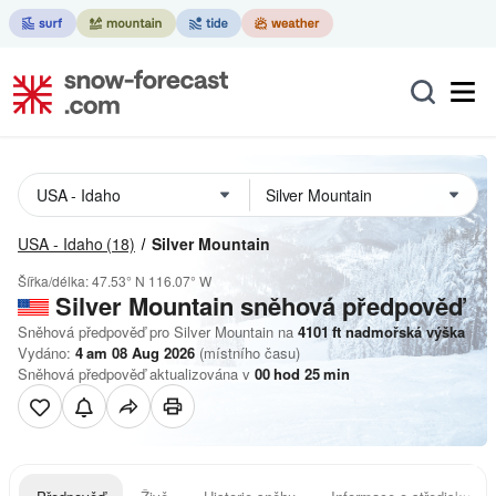
USA - Idaho
(18)
Silver Mountain
Šířka/délka:
47.53° N
116.07° W
Silver Mountain
sněhová předpověď
Sněhová předpověď pro Silver Mountain na
4101
ft
nadmořská výška
Vydáno:
4 am 08 Aug 2026
(místního času)
Sněhová předpověď aktualizována v
00
hod
25
min