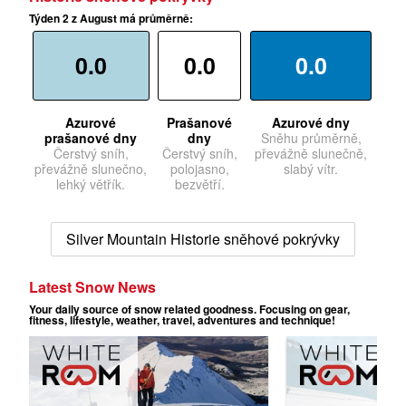
Týden 2 z August má průměrně:
0.0
0.0
0.0
Azurové
Prašanové
Azurové dny
prašanové dny
dny
Sněhu průměrně,
Čerstvý sníh,
Čerstvý sníh,
převážně slunečně,
převážně slunečno,
polojasno,
slabý vítr.
lehký větřík.
bezvětří.
Silver Mountain Historie sněhové pokrývky