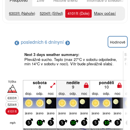
Předpověď
Živě
Historie sněhu
Informace o středisku
6303
ft
(Nahoře)
5204
ft
(Střed)
4101
ft
(Dole)
Mapy počasí
posledních 6 dní
nyní
Hodinově
Next 3 days weather summary:
So
Převážně sucho. Teplo (max 27°C v sobotu odpoledne,
Pře
min 14°C v sobotu v noci). Vítr bude převážně slabý.
13°
Výška
sobota
neděle
pondělí
8
9
10
dop.
odp.
noc
dop.
odp.
noc
dop.
odp.
noc
do
6303
ft
5204
ft
4101
ft
jasno
jasno
jasno
jasno
jasno
jasno
jasno
jasno
jasno
jas
mph
5
15
5
5
10
5
5
10
5
5