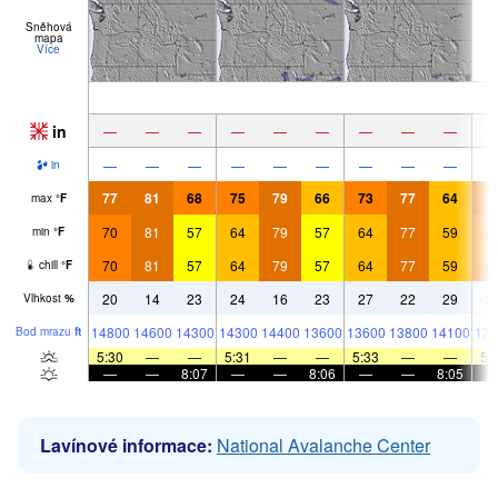
Sněhová
mapa
Více
in
—
—
—
—
—
—
—
—
—
—
—
—
—
—
—
—
—
—
in
77
81
68
75
79
66
73
77
64
7
max
°
F
70
81
57
64
79
57
64
77
59
6
min
°
F
70
81
57
64
79
57
64
77
59
6
chill
°
F
20
14
23
24
16
23
27
22
29
2
Vlhkost
%
14800
14600
14300
14300
14400
13600
13600
13800
14100
136
Bod mrazu
ft
5:30
—
—
5:31
—
—
5:33
—
—
5:
—
—
8:07
—
—
8:06
—
—
8:05
Lavínové informace:
National Avalanche Center