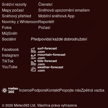
Sněžní rezorty
Členství
Mapy počasí
Sněhová upozornění emailem
Sněhový přehled
Mobilní sněhová App
Novinky z Whiteroom
Reportéři
Fotos
Počasí
MůjSněh
Sociální
Předpovídat každé dobrodružství
Facebook
Instagram
TikTok
YouTube
Inzerce
Podpora
Kontakt
Propojte nás
Zpětná vazba
© 2026 Meteo365 Ltd. Všechna práva vyhrazena
8