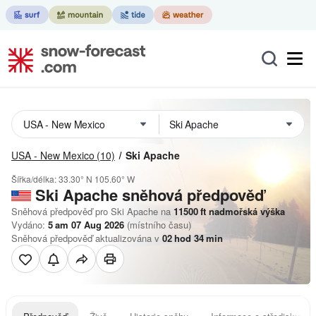
USA - New Mexico
(10)
Ski Apache
Šířka/délka:
33.30° N
105.60° W
Ski Apache
sněhová předpověď
Sněhová předpověď pro Ski Apache na
11500
ft
nadmořská výška
Vydáno:
5 am 07 Aug 2026
(místního času)
Sněhová předpověď aktualizována v
02
hod
34
min