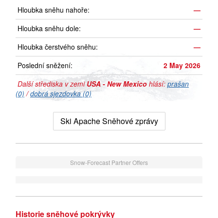
Hloubka sněhu nahoře:
—
Hloubka sněhu dole:
—
Hloubka čerstvého sněhu:
—
Poslední sněžení:
2 May 2026
Další střediska v zemi
USA - New Mexico
hlásí:
prašan
(0)
/
dobrá sjezdovka (0)
Ski Apache Sněhové zprávy
Snow-Forecast Partner Offers
Historie sněhové pokrývky