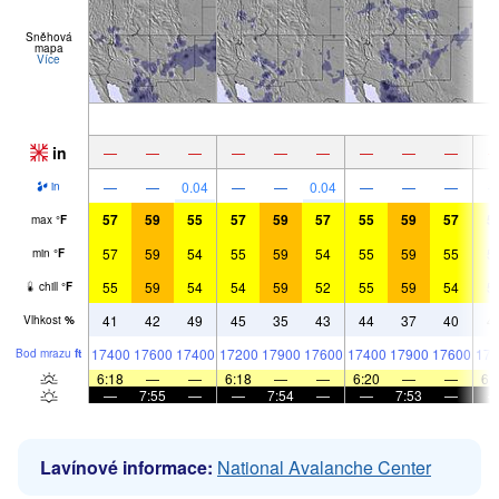
Sněhová
mapa
Více
in
—
—
—
—
—
—
—
—
—
—
—
0.04
—
—
0.04
—
—
—
in
57
59
55
57
59
57
55
59
57
5
max
°
F
57
59
54
55
59
54
55
59
55
5
min
°
F
55
59
54
54
59
52
55
59
54
5
chill
°
F
41
42
49
45
35
43
44
37
40
4
Vlhkost
%
17400
17600
17400
17200
17900
17600
17400
17900
17600
174
Bod mrazu
ft
6:18
—
—
6:18
—
—
6:20
—
—
6:
—
7:55
—
—
7:54
—
—
7:53
—
Lavínové informace:
National Avalanche Center