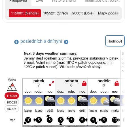
Předpověď
Živě
Historie sněhu
Informace o středisku
11500
ft
(Nahoře)
10552
ft
(Střed)
9600
ft
(Dole)
Mapy počasí
posledních 6 dní
nyní
Hodinově
Next 3 days weather summary:
So
Jemný déšť (celkem 2.0mm), převážně slábnoucí v pátek
Jem
v noci. Velmi mírné (max 15°C v pátek odpoledne, min
odp
12°C v pátek v noci). Vítr bude převážně slabý.
min
odp
Výška
pátek
sobota
neděle
7
8
9
dop.
odp.
noc
dop.
odp.
noc
dop.
odp.
noc
do
11500
ft
10552
ft
9600
ft
jasno
jasno
déšť
jasno
jasno
déšť
jasno
mraky
mraky
jas
mph
10
5
5
5
5
5
5
5
10
5