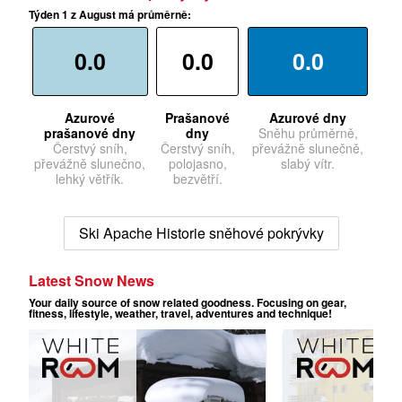
Týden 1 z August má průměrně:
0.0
0.0
0.0
Azurové
Prašanové
Azurové dny
prašanové dny
dny
Sněhu průměrně,
Čerstvý sníh,
Čerstvý sníh,
převážně slunečně,
převážně slunečno,
polojasno,
slabý vítr.
lehký větřík.
bezvětří.
Ski Apache Historie sněhové pokrývky