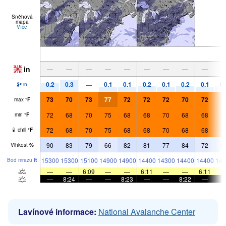
Sněhová
mapa
Více
in
—
—
—
—
—
—
—
—
—
0.2
0.3
0.1
0.1
0.2
0.1
0.2
0.1
0.
—
in
73
70
73
77
72
72
72
70
72
7
max
°
F
72
68
70
75
68
68
70
68
68
7
min
°
F
72
68
70
75
68
68
70
68
68
7
chill
°
F
90
83
79
66
82
81
77
84
72
8
Vlhkost
%
15300
15300
15100
14900
14900
14400
14300
14400
14400
144
Bod mrazu
ft
—
—
6:09
—
—
6:11
—
—
6:11
—
8:24
—
—
8:23
—
—
8:22
—
Lavínové informace:
National Avalanche Center