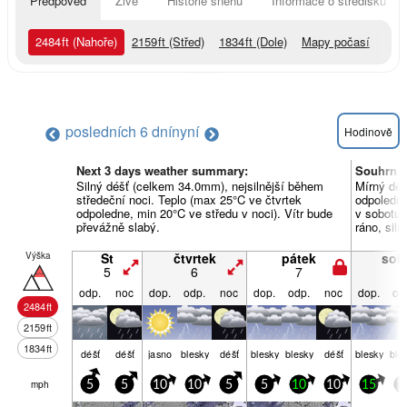
Předpověď
Živě
Historie sněhu
Informace o středisku
2484
ft
(Nahoře)
2159
ft
(Střed)
1834
ft
(Dole)
Mapy počasí
posledních 6 dní
nyní
Hodinově
Next 3 days weather summary:
Souhrn p
Silný déšť (celkem 34.0mm), nejsilnější během
Mírný déš
středeční noci. Teplo (max 25°C ve čtvrtek
odpoledne
odpoledne, min 20°C ve středu v noci). Vítr bude
v sobotu v
převážně slabý.
ráno, siln
Výška
St
čtvrtek
pátek
sob
5
6
7
8
odp.
noc
dop.
odp.
noc
dop.
odp.
noc
dop.
od
2484
ft
2159
ft
1834
ft
déšť
déšť
jasno
blesky
déšť
blesky
blesky
déšť
blesky
ble
mph
5
5
10
10
5
5
10
10
15
1