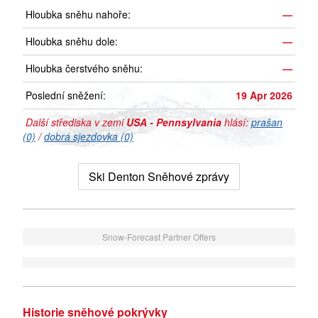
Hloubka sněhu nahoře:
—
Hloubka sněhu dole:
—
Hloubka čerstvého sněhu:
—
Poslední sněžení:
19 Apr 2026
Další střediska v zemi
USA - Pennsylvania
hlásí:
prašan
(0)
/
dobrá sjezdovka (0)
Ski Denton Sněhové zprávy
Snow-Forecast Partner Offers
Historie sněhové pokrývky