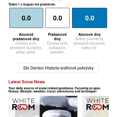
Týden 1 z August má průměrně:
0.0
0.0
0.0
Azurové
Prašanové
Azurové dny
prašanové dny
dny
Sněhu průměrně,
Čerstvý sníh,
Čerstvý sníh,
převážně slunečně,
převážně slunečno,
polojasno,
slabý vítr.
lehký větřík.
bezvětří.
Ski Denton Historie sněhové pokrývky