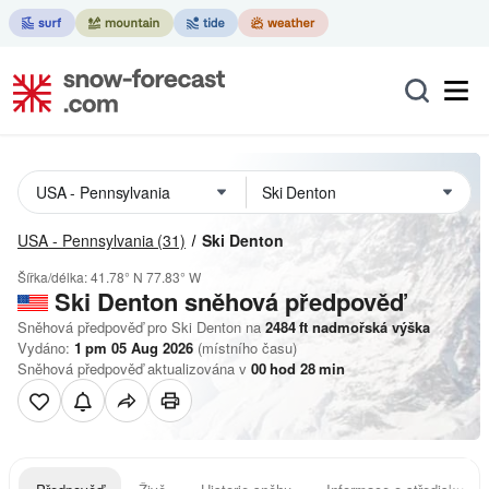
USA - Pennsylvania
(31)
Ski Denton
Šířka/délka:
41.78° N
77.83° W
Ski Denton
sněhová předpověď
Sněhová předpověď pro Ski Denton na
2484
ft
nadmořská výška
Vydáno:
1 pm 05 Aug 2026
(místního času)
Sněhová předpověď aktualizována v
00
hod
28
min