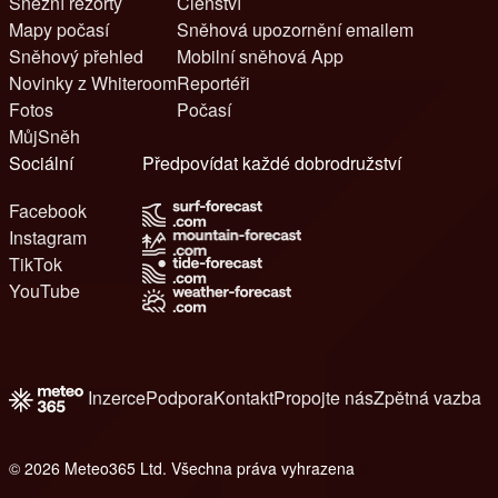
Sněžní rezorty
Členství
Mapy počasí
Sněhová upozornění emailem
Sněhový přehled
Mobilní sněhová App
Novinky z Whiteroom
Reportéři
Fotos
Počasí
MůjSněh
Sociální
Předpovídat každé dobrodružství
Facebook
Instagram
TikTok
YouTube
Inzerce
Podpora
Kontakt
Propojte nás
Zpětná vazba
© 2026 Meteo365 Ltd. Všechna práva vyhrazena
8