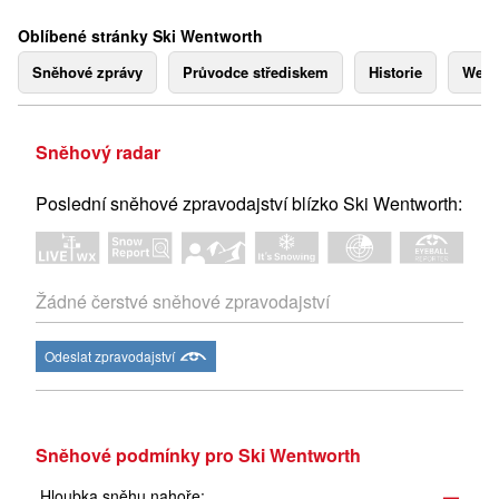
Oblíbené stránky Ski Wentworth
Sněhové zprávy
Průvodce střediskem
Historie
Webk
Sněhový radar
Poslední sněhové zpravodajství blízko Ski Wentworth:
Žádné čerstvé sněhové zpravodajství
Odeslat zpravodajství
Sněhové podmínky pro Ski Wentworth
Hloubka sněhu nahoře:
—