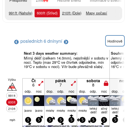
Předpověď
Živě
Historie sněhu
Informace o středisku
991
ft
(Nahoře)
600
ft
(Střed)
210
ft
(Dole)
Mapy počasí
posledních 6 dní
nyní
Hodinově
Next 3 days weather summary:
Souhrn p
Mírný déšť (celkem 14.0mm), nejsilnější v sobotu v
Jemný déš
noci. Teplo (max 29°C ve čtvrtek odpoledne, min
odpoledne
19°C v sobotu v noci). Vítr bude převážně slabý.
16°C v ne
Výška
Čt
pátek
sobota
ned
6
7
8
9
odp.
noc
dop.
odp.
noc
dop.
odp.
noc
dop.
od
991
ft
600
ft
lehký
silný
lehký
210
ft
jasno
jasno
mraky
mraky
mraky
mraky
dé
déšť
déšť
déšť
mph
5
5
5
5
5
5
5
5
5
1