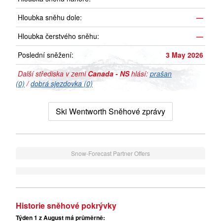
Hloubka sněhu dole:
—
Hloubka čerstvého sněhu:
—
Poslední sněžení:
3 May 2026
Další střediska v zemi
Canada - NS
hlásí:
prašan
(0)
/
dobrá sjezdovka (0)
Ski Wentworth Sněhové zprávy
Snow-Forecast Partner Offers
Historie sněhové pokrývky
Týden 1 z August má průměrně: