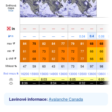
Sněhová
mapa
Více
in
—
—
—
—
—
—
—
—
—
0.4
—
—
—
—
—
—
0.04
0.08
0.
in
84
75
82
84
77
79
81
68
68
7
max
°
F
81
68
73
82
70
72
77
66
66
7
min
°
F
81
68
73
82
70
72
77
66
66
7
chill
°
F
47
59
60
43
61
73
54
97
98
7
Vlhkost
%
16200
15900
15600
14900
13600
13000
13500
13600
13600
139
Bod mrazu
ft
—
—
6:03
—
—
6:05
—
—
6:05
8:36
—
—
8:34
—
—
8:32
—
—
8:
Lavínové informace:
Avalanche Canada