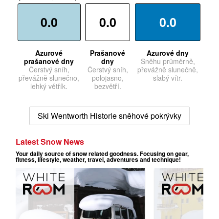
0.0
0.0
0.0
Azurové
Prašanové
Azurové dny
prašanové dny
dny
Sněhu průměrně,
Čerstvý sníh,
Čerstvý sníh,
převážně slunečně,
převážně slunečno,
polojasno,
slabý vítr.
lehký větřík.
bezvětří.
Ski Wentworth Historie sněhové pokrývky