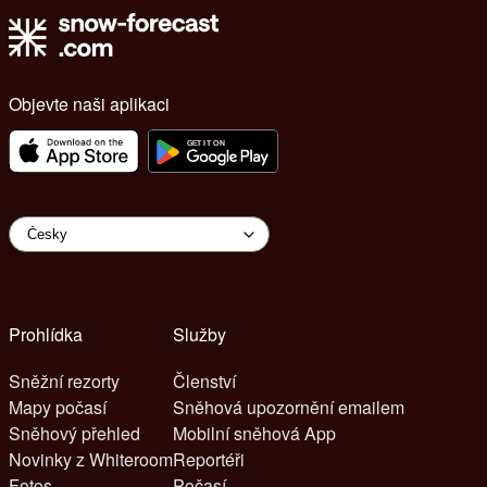
Objevte naši aplikaci
Prohlídka
Služby
Sněžní rezorty
Členství
Mapy počasí
Sněhová upozornění emailem
Sněhový přehled
Mobilní sněhová App
Novinky z Whiteroom
Reportéři
Fotos
Počasí