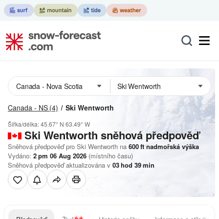
Canada - NS
(4)
Ski Wentworth
Šířka/délka:
45.67° N
63.49° W
Ski Wentworth
sněhová předpověď
Sněhová předpověď pro Ski Wentworth na
600
ft
nadmořská výška
Vydáno:
2 pm 06 Aug 2026
(místního času)
Sněhová předpověď aktualizována v
03
hod
39
min