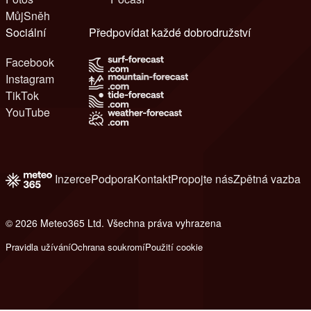
MůjSněh
Sociální
Předpovídat každé dobrodružství
Facebook
Instagram
TikTok
YouTube
Inzerce
Podpora
Kontakt
Propojte nás
Zpětná vazba
© 2026 Meteo365 Ltd. Všechna práva vyhrazena
8
Pravidla užívání
Ochrana soukromí
Použití cookie