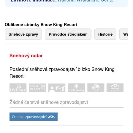
Oblíbené stránky Snow King Resort
Sněhové zprávy
Průvodce střediskem
Historie
Webk
Sněhový radar
Poslední sněhové zpravodajství blízko Snow King
Resort:
Žádné čerstvé sněhové zpravodajství
Odeslat zpravodajství