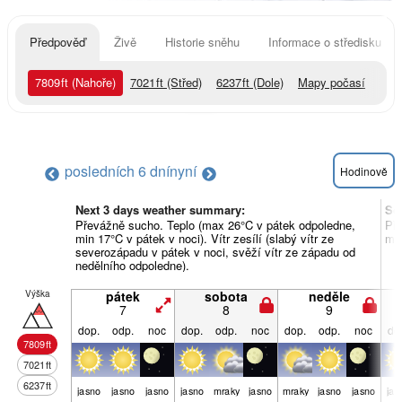
Předpověď
Živě
Historie sněhu
Informace o středisku
7809
ft
(Nahoře)
7021
ft
(Střed)
6237
ft
(Dole)
Mapy počasí
posledních 6 dní
nyní
Hodinově
Next 3 days weather summary:
So
Převážně sucho. Teplo (max 26°C v pátek odpoledne,
Pře
min 17°C v pátek v noci). Vítr zesílí (slabý vítr ze
min
severozápadu v pátek v noci, svěží vítr ze západu od
nedělního odpoledne).
Výška
pátek
sobota
neděle
7
8
9
dop.
odp.
noc
dop.
odp.
noc
dop.
odp.
noc
do
7809
ft
7021
ft
6237
ft
jasno
jasno
jasno
jasno
mraky
jasno
mraky
jasno
jasno
jas