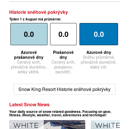
Historie sněhové pokrývky
Týden 1 z August má průměrně:
0.0
0.0
0.0
Azurové
Prašanové
Azurové dny
prašanové dny
dny
Sněhu průměrně,
Čerstvý sníh,
Čerstvý sníh,
převážně slunečně,
převážně slunečno,
polojasno,
slabý vítr.
lehký větřík.
bezvětří.
Snow King Resort Historie sněhové pokrývky