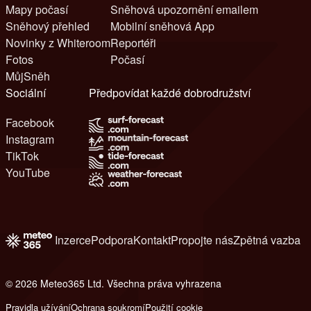
Mapy počasí
Sněhová upozornění emailem
Sněhový přehled
Mobilní sněhová App
Novinky z Whiteroom
Reportéři
Fotos
Počasí
MůjSněh
Sociální
Předpovídat každé dobrodružství
Facebook
Instagram
TikTok
YouTube
Inzerce
Podpora
Kontakt
Propojte nás
Zpětná vazba
© 2026 Meteo365 Ltd. Všechna práva vyhrazena
8
Pravidla užívání
Ochrana soukromí
Použití cookie