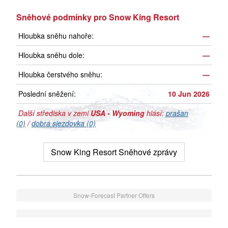
Sněhové podmínky pro Snow King Resort
Hloubka sněhu nahoře:
—
Hloubka sněhu dole:
—
Hloubka čerstvého sněhu:
—
Poslední sněžení:
10 Jun 2026
Další střediska v zemi
USA - Wyoming
hlásí:
prašan
(0)
/
dobrá sjezdovka (0)
Snow King Resort Sněhové zprávy
Snow-Forecast Partner Offers