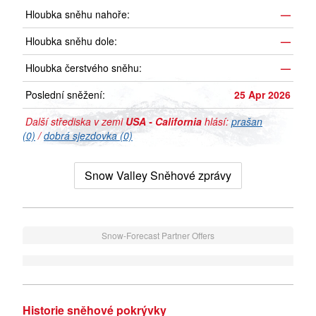
Hloubka sněhu nahoře:
—
Hloubka sněhu dole:
—
Hloubka čerstvého sněhu:
—
Poslední sněžení:
25 Apr 2026
Další střediska v zemi
USA - California
hlásí:
prašan
(0)
/
dobrá sjezdovka (0)
Snow Valley Sněhové zprávy
Snow-Forecast Partner Offers
Historie sněhové pokrývky