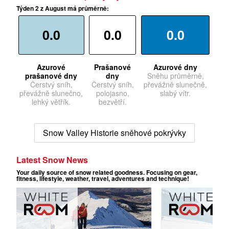
Týden 2 z August má průměrně:
0.0
0.0
0.0
Azurové
Prašanové
Azurové dny
prašanové dny
dny
Sněhu průměrně,
Čerstvý sníh,
Čerstvý sníh,
převážně slunečně,
převážně slunečno,
polojasno,
slabý vítr.
lehký větřík.
bezvětří.
Snow Valley Historie sněhové pokrývky