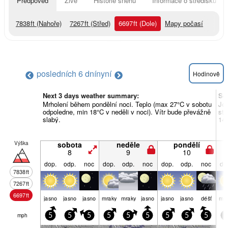
Předpověď
Živě
Historie sněhu
Informace o středisku
7838
ft
(Nahoře)
7267
ft
(Střed)
6697
ft
(Dole)
Mapy počasí
posledních 6 dní
nyní
Hodinově
Next 3 days weather summary:
So
Mrholení během pondělní noci. Teplo (max 27°C v sobotu
Je
odpoledne, min 18°C v neděli v noci). Vítr bude převážně
stř
slabý.
14°
Výška
sobota
neděle
pondělí
8
9
10
dop.
odp.
noc
dop.
odp.
noc
dop.
odp.
noc
do
7838
ft
7267
ft
6697
ft
jasno
jasno
jasno
mraky
mraky
jasno
jasno
jasno
déšť
mra
mph
5
5
5
5
5
5
5
5
5
5