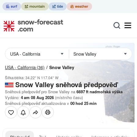
USA - California
(36)
Snow Valley
Šířka/délka:
34.22° N
117.04° W
Snow Valley
sněhová předpověď
Sněhová předpověď pro Snow Valley na
6697
ft
nadmořská výška
Vydáno:
4 am 08 Aug 2026
(místního času)
Sněhová předpověď aktualizována v
00
hod
25
min