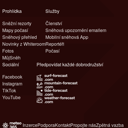
Prohlídka
Služby
Sněžní rezorty
Členství
Mapy počasí
Sněhová upozornění emailem
Sněhový přehled
Mobilní sněhová App
Novinky z Whiteroom
Reportéři
Fotos
Počasí
MůjSněh
Sociální
Předpovídat každé dobrodružství
Facebook
Instagram
TikTok
YouTube
Inzerce
Podpora
Kontakt
Propojte nás
Zpětná vazba