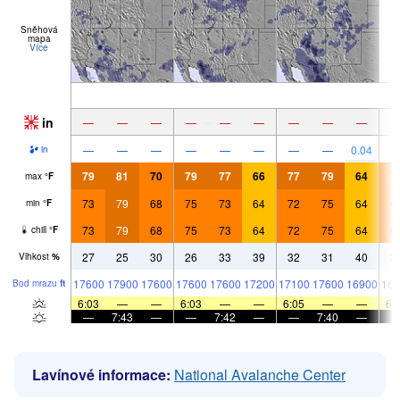
Sněhová
mapa
Více
in
—
—
—
—
—
—
—
—
—
—
—
—
—
—
—
—
—
0.04
in
79
81
70
79
77
66
77
79
64
7
max
°
F
73
79
68
75
73
64
72
75
64
6
min
°
F
73
79
68
75
73
64
72
75
64
6
chill
°
F
27
25
30
26
33
39
32
31
40
3
Vlhkost
%
17600
17900
17600
17600
17600
17200
17100
17600
16900
169
Bod mrazu
ft
6:03
—
—
6:03
—
—
6:05
—
—
6:
—
7:43
—
—
7:42
—
—
7:40
—
Lavínové informace:
National Avalanche Center