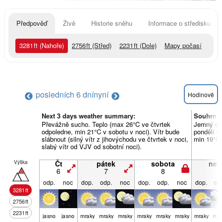
Předpověď
Živě
Historie sněhu
Informace o středisku
3281
ft
(Nahoře)
2756
ft
(Střed)
2231
ft
(Dole)
Mapy počasí
posledních 6 dní
nyní
Hodinově
Next 3 days weather summary:
Souhrn p
Převážně sucho. Teplo (max 26°C ve čtvrtek
Jemný dé
odpoledne, min 21°C v sobotu v noci). Vítr bude
pondělí o
slábnout (silný vítr z jihovýchodu ve čtvrtek v noci,
min 19°C 
slabý vítr od VJV od sobotní noci).
Výška
Čt
pátek
sobota
ned
6
7
8
9
odp.
noc
dop.
odp.
noc
dop.
odp.
noc
dop.
od
3281
ft
2756
ft
2231
ft
jasno
jasno
mraky
mraky
mraky
mraky
mraky
mraky
mraky
mra