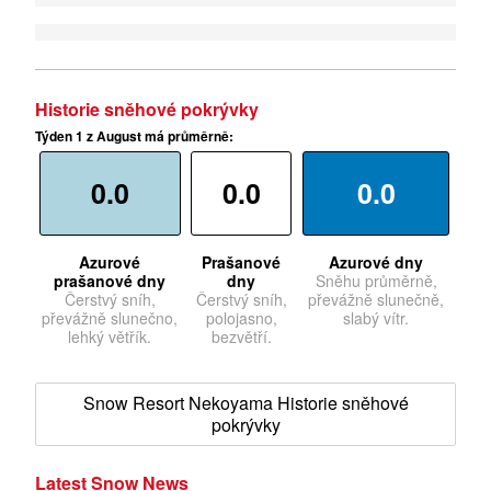
Historie sněhové pokrývky
Týden 1 z August má průměrně:
0.0
0.0
0.0
Azurové
Prašanové
Azurové dny
prašanové dny
dny
Sněhu průměrně,
Čerstvý sníh,
Čerstvý sníh,
převážně slunečně,
převážně slunečno,
polojasno,
slabý vítr.
lehký větřík.
bezvětří.
Snow Resort Nekoyama Historie sněhové
pokrývky