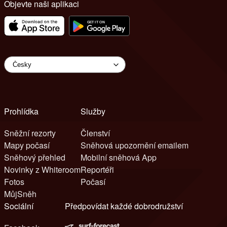
Objevte naši aplikaci
Prohlídka
Služby
Sněžní rezorty
Členství
Mapy počasí
Sněhová upozornění emailem
Sněhový přehled
Mobilní sněhová App
Novinky z Whiteroom
Reportéři
Fotos
Počasí
MůjSněh
Sociální
Předpovídat každé dobrodružství