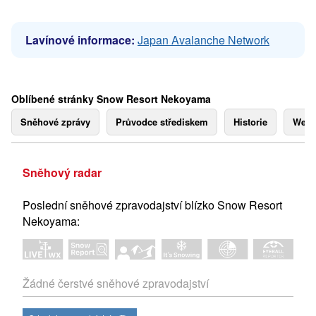
Lavínové informace:
Japan Avalanche Network
Oblíbené stránky Snow Resort Nekoyama
Sněhové zprávy
Průvodce střediskem
Historie
Webk
Sněhový radar
Poslední sněhové zpravodajství blízko Snow Resort
Nekoyama:
Žádné čerstvé sněhové zpravodajství