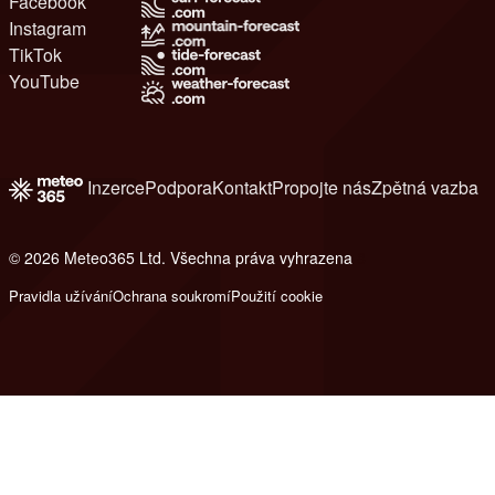
Facebook
Instagram
TikTok
YouTube
Inzerce
Podpora
Kontakt
Propojte nás
Zpětná vazba
© 2026 Meteo365 Ltd. Všechna práva vyhrazena
8
Pravidla užívání
Ochrana soukromí
Použití cookie