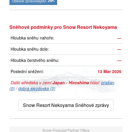
Odeslat zpravodajství
Sněhové podmínky pro Snow Resort Nekoyama
Hloubka sněhu nahoře:
—
Hloubka sněhu dole:
—
Hloubka čerstvého sněhu:
—
Poslední sněžení:
13 Mar 2026
Další střediska v zemi
Japan - Hiroshima
hlásí:
prašan
(0)
/
dobrá sjezdovka (0)
Snow Resort Nekoyama Sněhové zprávy
Snow-Forecast Partner Offers