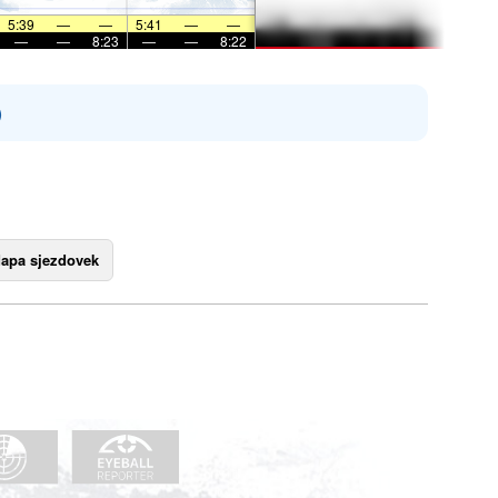
5:39
—
—
5:41
—
—
—
—
8:23
—
—
8:22
)
apa sjezdovek