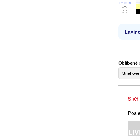
Lvl moře
Lavíno
Oblíbené 
Sněhové
Sněh
Posle