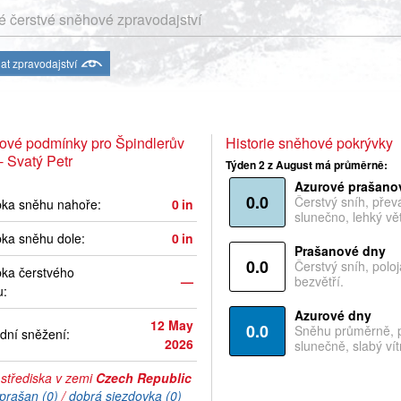
 čerstvé sněhové zpravodajství
at zpravodajství
ové podmínky pro Špindlerův
Historie sněhové pokrývky
- Svatý Petr
Týden 2 z August má průměrně:
Azurové prašano
0.0
Čerstvý sníh, pře
bka sněhu nahoře:
0
in
slunečno, lehký vět
ka sněhu dole:
0
in
Prašanové dny
0.0
Čerstvý sníh, polo
ka čerstvého
—
bezvětří.
u:
Azurové dny
12 May
0.0
Sněhu průměrně, 
dní sněžení:
2026
slunečně, slabý vítr
 střediska v zemi
Czech Republic
prašan (0)
/
dobrá sjezdovka (0)