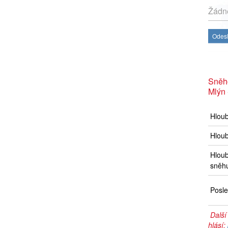
Žádné
Odesl
Sněh
Mlýn 
Hlou
Hloub
Hloub
sněh
Posle
Další
hlásí: