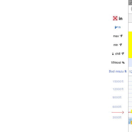
in
in
max
°
F
min
°
F
chill
°
F
Vlhkost
%
1
Bod mrazu
ft
15000ft
12000ft
9000ft
6000ft
3000ft