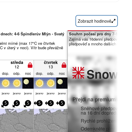
Zobrazit hodinově
dnech: 4-6 Špindlerův Mlýn - Svatý
Souhrn počasí pro dny 7-16:
Zajímá vás 16denní předpověď? Od
elmi mírné (max 17°C ve čtvrtek
předpověď a mnoho dalších funkcí č
C v úterý v noci). Vítr bude převážně
středa
čtvrtek
12
13
Snow
Pr
dop.
odp.
noc
dop.
odp.
noc
jasno
jasno
jasno
jasno
jasno
jasno
Přejdi na premium a zato
5
5
5
5
5
5
Sněhové předpovědi po 
na 16 dní dopředu
Rychlé prohlížení bez r
Odemkněte plný přístup v