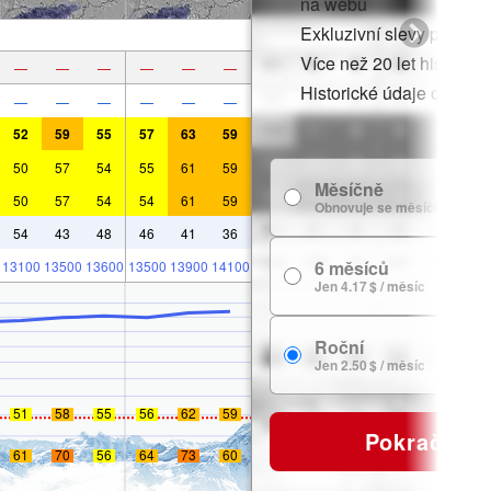
na webu
Exkluzivní slevy pro čle
Více než 20 let historie
—
—
—
—
—
—
Historické údaje o sněh
—
—
—
—
—
—
52
59
55
57
63
59
50
57
54
55
61
59
Měsíčně
50
57
54
54
61
59
Obnovuje se měsíčně
54
43
48
46
41
36
6 měsíců
13100
13500
13600
13500
13900
14100
Jen 4.17 $ / měsíc
Roční
Jen 2.50 $ / měsíc
51
58
55
56
62
59
Pokračovat
61
70
56
64
73
60