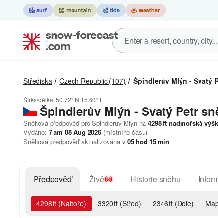
Střediska
Czech Republic
(107)
Špindlerův Mlýn - Svatý P
Šířka/délka:
50.72° N
15.60° E
Špindlerův Mlýn - Svatý Petr
sn
Sněhová předpověď pro Spindleruv Mlyn na
4298
ft
nadmořská výšk
Vydáno:
7 am 08 Aug 2026
(místního času)
Sněhová předpověď aktualizována v
05
hod
15
min
Předpověď
Živě
Historie sněhu
Infor
4298
ft
(Nahoře)
3320
ft
(Střed)
2346
ft
(Dole)
Map