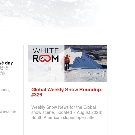
vé dny
vážně
řík.
Global Weekly Snow Roundup
jasno,
#326
Weekly Snow News for the Global
převážně
snow scene, updated 7 August 2026:
.
South American slopes open after
huge snowfalls, New Zealand posts
best conditions of season so far,
Australian areas open most terrain of