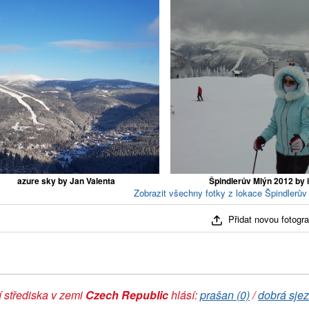
azure sky by Jan Valenta
Špindlerův Mlýn 2012 by 
Zobrazit všechny fotky z lokace Špindlerův 
Přidat novou fotograf
 střediska v zemi
Czech Republic
hlásí:
prašan (0)
/
dobrá sjez