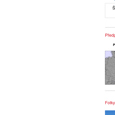
Š
Předp
P
Fotky