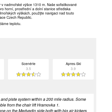
r
v nadmořské výšce 1310 m. Naše sofistikované
horní, prostřední a dolní stanice střediska
dmořských výškách, použijte navigaci nad touto
kace Czech Republic.
dáme teplotu.
Scenérie
Apres-Ski
3.5
3.9
lift and piste system within a 200 mile radius. Some
le from the chair lift Hramovka 1.
one on the Medvedin side both with big air kickers