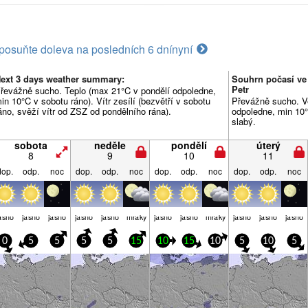
posuňte doleva na posledních 6 dní
nyní
ext 3 days weather summary:
Souhrn počasí ve 
Petr
řevážně sucho. Teplo (max 21°C v pondělí odpoledne,
in 10°C v sobotu ráno). Vítr zesílí (bezvětří v sobotu
Převážně sucho. V
áno, svěží vítr od ZSZ od pondělního rána).
odpoledne, min 10°
slabý.
sobota
neděle
pondělí
úterý
8
9
10
11
dop.
odp.
noc
dop.
odp.
noc
dop.
odp.
noc
dop.
odp.
noc
asno
jasno
jasno
jasno
jasno
mraky
jasno
jasno
mraky
jasno
jasno
jasno
0
5
5
5
5
15
10
15
10
5
10
5