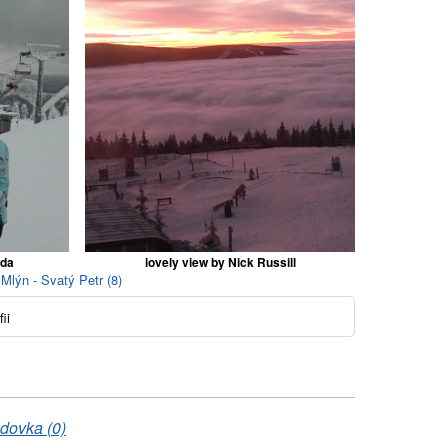
ida
lovely view by Nick Russill
Mlýn - Svatý Petr (8)
ii
dovka (0)