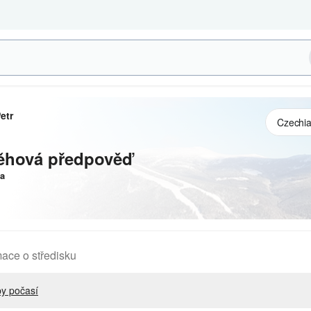
etr
ěhová předpověď
a
mace o středisku
y počasí