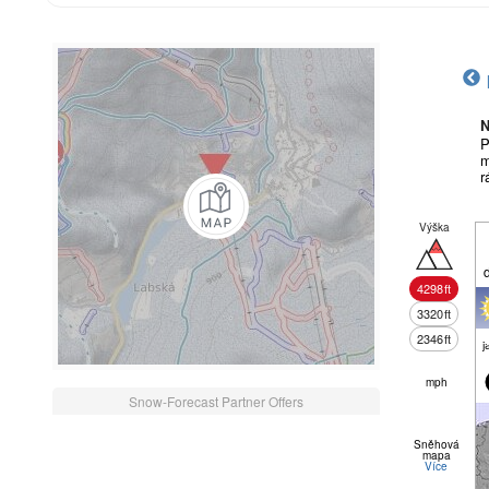
N
P
m
r
Výška
4298
ft
3320
ft
2346
ft
j
mph
Snow-Forecast Partner Offers
Sněhová
mapa
Více