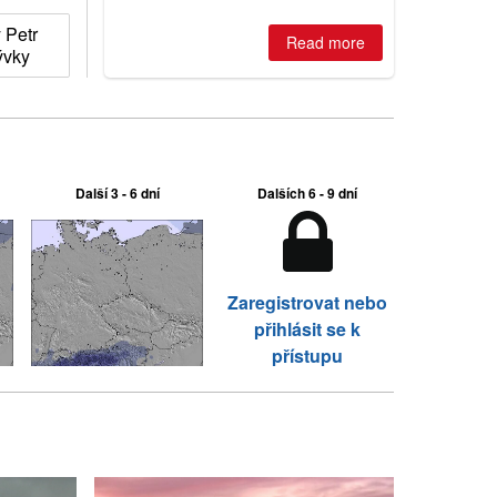
2026, northern hemisphere down to
two outdoor areas still open.
 Petr
Read more
ývky
Další 3 - 6 dní
Dalších 6 - 9 dní
Zaregistrovat nebo
přihlásit se k
přístupu