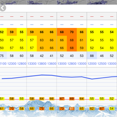
—
—
—
—
—
—
—
—
—
—
—
—
—
—
—
—
—
—
—
—
—
—
—
—
52
59
55
59
66
66
68
70
66
55
55
54
50
57
55
57
63
66
66
68
61
54
55
50
50
57
55
57
63
66
66
68
59
52
54
50
75
58
60
58
42
41
52
40
53
88
46
52
2100
12300
12800
13300
13800
13600
13000
12800
13000
12000
12500
13000
51
58
55
58
64
66
67
69
64
55
55
52
61
70
58
66
75
66
73
81
65
62
67
54