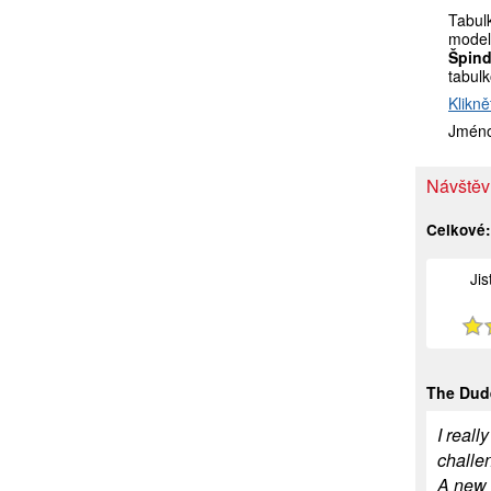
Tabul
model
Špind
tabul
Klikně
Jméno
Návštěvn
Celkové
Ji
The Dud
I reall
challen
A new 