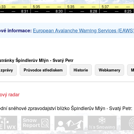
5:33
—
—
5:35
—
—
5:35
—
—
5:37
—
—
—
—
8:31
—
—
8:30
—
—
8:28
—
—
8:25
vé informace:
European Avalanche Warning Services (EAWS
stránky Špindlerův Mlýn - Svatý Petr
 zprávy
Průvodce střediskem
Historie
Webkamery
M
ový radar
dní sněhové zpravodajství blízko Špindlerův Mlýn - Svatý Petr: