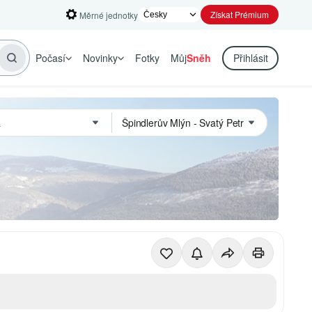
Získat Prémium
Měrné jednotky
Počasí
Novinky
Fotky
Můj
Sněh
Přihlásit