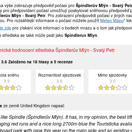
ka výše zobrazuje předpověď počasí pro
Špindlerův Mlýn - Svatý Pet
y pro předpovídaní počasí umožňují poskytovat sněhovou předpověď pro 
lerův Mlýn - Svatý Petr
. Pro zobrazení předpovědi počasí v jiných na
kou. Pro rozsáhlejší informace o počasí můžete použít
Meteo Mapu
" lo
te zde
pro získání více informací o bodech mrazu a o tom jak předpoví
 střediska se také může psát jako
Spindleruv Mlyn
.
ické hodnocení střediska Špindlerův Mlýn - Svatý Petr
:
3.6
Založeno na
18
hlasy a
5
recenze
stota sněhu
Rozmanitost sjezdovek
Mimo sjezdovky
3.9
3.6
3.0
e
ze země United Kingdom napsal:
y like Spindle (Špindlerův Mlýn). It has, in my opinion, the best 
ging red runs and a nice long 2700m blue the Touristicka availab
board park with pipe this year on the main side and an existing 