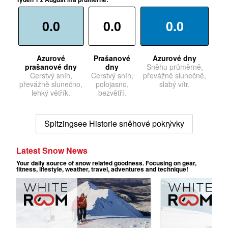
0.0
0.0
0.0
Azurové
Prašanové
Azurové dny
prašanové dny
dny
Sněhu průměrně,
Čerstvý sníh,
Čerstvý sníh,
převážně slunečně,
převážně slunečno,
polojasno,
slabý vítr.
lehký větřík.
bezvětří.
Spitzingsee Historie sněhové pokrývky