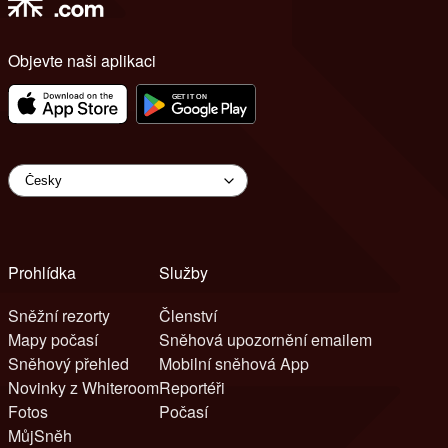
Objevte naši aplikaci
Prohlídka
Služby
Sněžní rezorty
Členství
Mapy počasí
Sněhová upozornění emailem
Sněhový přehled
Mobilní sněhová App
Novinky z Whiteroom
Reportéři
Fotos
Počasí
MůjSněh