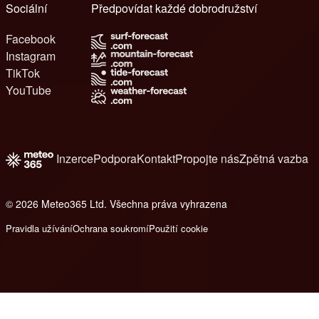
Sociální
Předpovídat každé dobrodružství
Facebook
Instagram
TikTok
YouTube
Inzerce
Podpora
Kontakt
Propojte nás
Zpětná vazba
© 2026 Meteo365 Ltd. Všechna práva vyhrazena
8
Pravidla užívání
Ochrana soukromí
Použití cookie