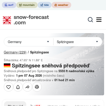
Germany
(229)
Spitzingsee
Šířka/délka:
47.65° N
11.88° E
Spitzingsee
sněhová předpověď
Sněhová předpověď pro Spitzingsee na
5555
ft
nadmořská výška
Vydáno:
1 pm 07 Aug 2026
(místního času)
Sněhová předpověď aktualizována v
01
hod
21
min