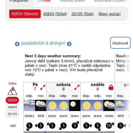
Předpověď
Živě
Historie sněhu
Informace o středisku
5555
ft
(Nahoře)
4383
ft
(Střed)
3215
ft
(Dole)
Mapy počasí
posledních 6 dní
nyní
Hodinově
Next 3 days weather summary:
Souhrn p
Jemný déšť (celkem 5.0mm), převážně slábnoucí v
Mírný déš
pátek v noci. Teplo (max 21°C v neděli odpoledne,
Teplo (ma
min 13°C v pátek v noci). Vítr bude převážně
noci). Ví
slabý.
Výška
Pá
sobota
neděle
pond
7
8
9
1
odp.
noc
dop.
odp.
noc
dop.
odp.
noc
dop.
od
5555
ft
4383
ft
3215
ft
blesky
déšť
jasno
jasno
jasno
jasno
jasno
mraky
déšť
jas
mph
5
5
5
5
5
5
5
10
5
5