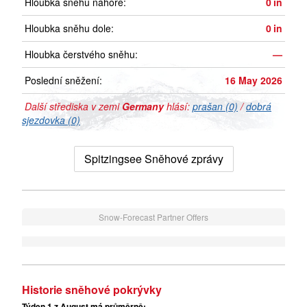
Hloubka sněhu nahoře:
0
in
Hloubka sněhu dole:
0
in
Hloubka čerstvého sněhu:
—
Poslední sněžení:
16 May 2026
Další střediska v zemi
Germany
hlásí:
prašan (0)
/
dobrá
sjezdovka (0)
Spitzingsee Sněhové zprávy
Snow-Forecast Partner Offers
Historie sněhové pokrývky
Týden 1 z August má průměrně: