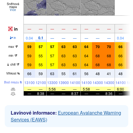
Sněhová
mapa
Více
in
—
—
—
—
—
—
—
—
—
0.1
0.04
—
—
—
—
—
—
0.04
in
59
57
57
63
63
64
70
70
66
7
max
°
F
59
55
57
63
63
64
68
68
66
7
min
°
F
59
55
57
63
63
64
68
68
66
7
chill
°
F
66
59
63
55
61
56
48
41
48
3
Vlhkost
%
13100
12100
13300
13900
14100
14100
14300
14300
14100
144
Bod mrazu
ft
—
—
5:56
—
—
5:58
—
—
6:00
—
8:38
—
—
8:37
—
—
8:36
—
Lavínové informace:
European Avalanche Warning
Services (EAWS)