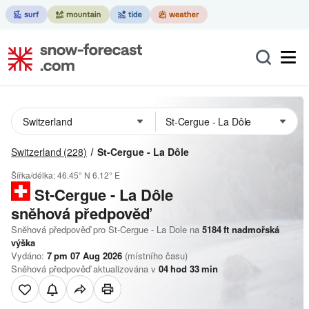
Switzerland
(228)
St-Cergue - La Dôle
Šířka/délka:
46.45° N
6.12° E
St-Cergue - La Dôle
sněhová předpověď
Sněhová předpověď pro St-Cergue - La Dole na
5184
ft
nadmořská
výška
Vydáno:
7 pm 07 Aug 2026
(místního času)
Sněhová předpověď aktualizována v
04
hod
33
min