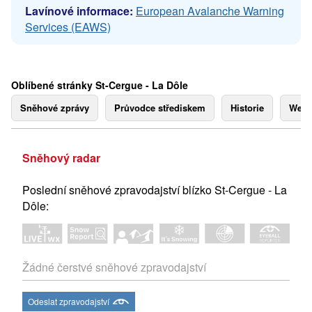
Lavínové informace:
European Avalanche Warning
Services (EAWS)
Oblíbené stránky St-Cergue - La Dôle
Sněhové zprávy
Průvodce střediskem
Historie
Webk
Sněhový radar
Poslední sněhové zpravodajství blízko St-Cergue - La
Dôle:
Žádné čerstvé sněhové zpravodajství
Odeslat zpravodajství