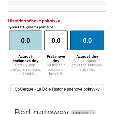
Historie sněhové pokrývky
Týden 1 z August má průměrně:
0.0
0.0
0.0
Azurové
Prašanové
Azurové dny
prašanové dny
dny
Sněhu průměrně,
Čerstvý sníh,
Čerstvý sníh,
převážně slunečně,
převážně slunečno,
polojasno,
slabý vítr.
lehký větřík.
bezvětří.
St-Cergue - La Dôle Historie sněhové pokrývky