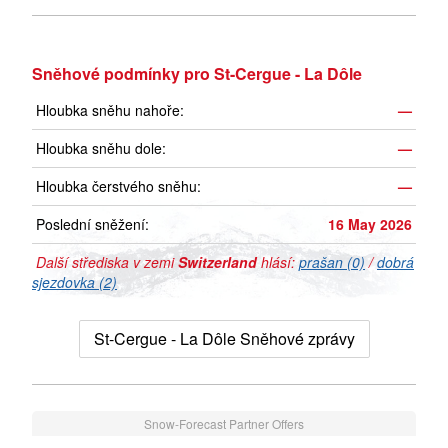
Sněhové podmínky pro St-Cergue - La Dôle
Hloubka sněhu nahoře:
—
Hloubka sněhu dole:
—
Hloubka čerstvého sněhu:
—
Poslední sněžení:
16 May 2026
Další střediska v zemi
Switzerland
hlásí:
prašan (0)
/
dobrá
sjezdovka (2)
St-Cergue - La Dôle Sněhové zprávy
Snow-Forecast Partner Offers