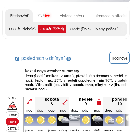
Předpověď
Živě
Historie sněhu
Informace o středisku
6388
ft
(Nahoře)
5184
ft
(Střed)
3977
ft
(Dole)
Mapy počasí
posledních 6 dní
nyní
Hodinově
Next 4 days weather summary:
Jemný déšť (celkem 2.0mm), převážně slábnoucí v neděli v
noci. Teplo (max 23°C v neděli odpoledne, min 16°C v pátek v
noci). Vítr zesílí (bezvětří v sobotu ráno, silný vítr z jihu od
nedělní noci).
Výška
sobota
neděle
pondělí
8
9
10
noc
dop.
odp.
noc
dop.
odp.
noc
dop.
odp.
no
6388
ft
5184
ft
3977
ft
jasno
jasno
jasno
mraky
mraky
jasno
déšť
mraky
jasno
dé