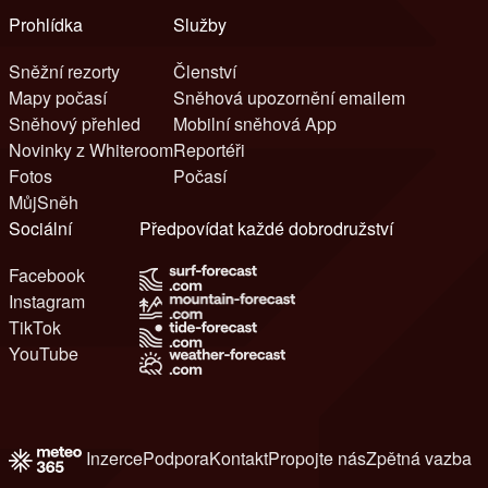
Prohlídka
Služby
Sněžní rezorty
Členství
Mapy počasí
Sněhová upozornění emailem
Sněhový přehled
Mobilní sněhová App
Novinky z Whiteroom
Reportéři
Fotos
Počasí
MůjSněh
Sociální
Předpovídat každé dobrodružství
Facebook
Instagram
TikTok
YouTube
Inzerce
Podpora
Kontakt
Propojte nás
Zpětná vazba