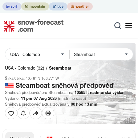
USA - Colorado
(32)
Steamboat
Šířka/délka:
40.46° N
106.77° W
Steamboat
sněhová předpověď
Sněhová předpověď pro Steamboat na
10565
ft
nadmořská výška
Vydáno:
11 pm 07 Aug 2026
(místního času)
Sněhová předpověď aktualizována v
00
hod
13
min