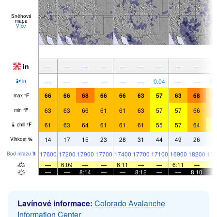
Sněhová
mapa
Více
in
—
—
—
—
—
—
—
—
—
—
—
—
—
—
—
0.04
—
—
0.
in
66
66
68
66
66
63
57
63
68
6
max
°
F
63
63
66
61
61
63
57
57
66
5
min
°
F
61
63
64
61
61
61
55
57
64
5
chill
°
F
14
17
15
23
28
31
44
49
26
3
Vlhkost
%
17600
17200
17900
17700
17400
17700
17100
16900
18200
177
Bod mrazu
ft
—
6:09
—
—
6:11
—
—
6:11
—
—
—
8:14
—
—
8:12
—
—
8:10
Lavínové informace:
Colorado Avalanche
Information Center