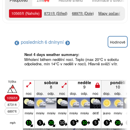
Předpověď
Živě
Historie sněhu
Informace o středisku
10565
ft
(Nahoře)
8731
ft
(Střed)
6897
ft
(Dole)
Mapy počasí
posledních 6 dní
nyní
Hodinově
Next 4 days weather summary:
Mrholení během nedělní noci. Teplo (max 20°C v sobotu
odpoledne, min 14°C v neděli v noci). Hlavně svěží vítr.
Výška
sobota
neděle
pondělí
8
9
10
noc
dop.
odp.
noc
dop.
odp.
noc
dop.
odp.
no
10565
ft
8731
ft
6897
ft
mraky
mraky
mraky
mraky
mraky
mraky
déšť
jasno
mraky
dé
mph
15
5
20
10
5
10
5
5
20
1