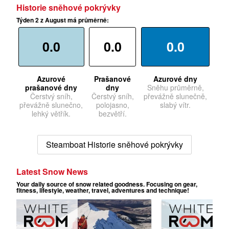
Historie sněhové pokrývky
Týden 2 z August má průměrně:
0.0
0.0
0.0
Azurové
Prašanové
Azurové dny
prašanové dny
dny
Sněhu průměrně,
Čerstvý sníh,
Čerstvý sníh,
převážně slunečně,
převážně slunečno,
polojasno,
slabý vítr.
lehký větřík.
bezvětří.
Steamboat Historie sněhové pokrývky