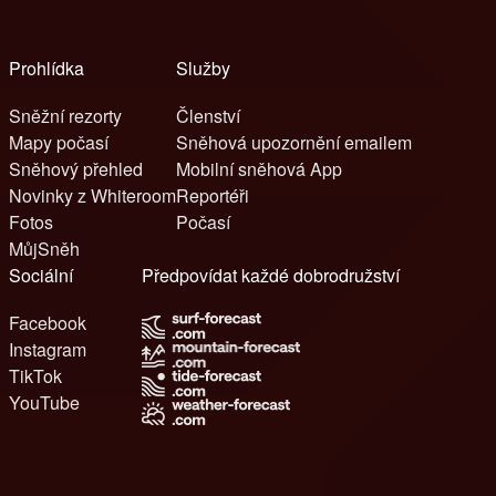
Prohlídka
Služby
Sněžní rezorty
Členství
Mapy počasí
Sněhová upozornění emailem
Sněhový přehled
Mobilní sněhová App
Novinky z Whiteroom
Reportéři
Fotos
Počasí
MůjSněh
Sociální
Předpovídat každé dobrodružství
Facebook
Instagram
TikTok
YouTube