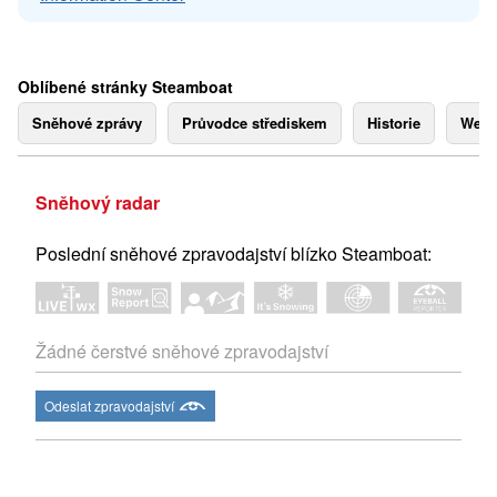
Oblíbené stránky Steamboat
Sněhové zprávy
Průvodce střediskem
Historie
Webk
Sněhový radar
Poslední sněhové zpravodajství blízko Steamboat:
Žádné čerstvé sněhové zpravodajství
Odeslat zpravodajství