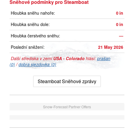
Sněhové podmínky pro Steamboat
Hloubka sněhu nahoře:
0
in
Hloubka sněhu dole:
0
in
Hloubka čerstvého sněhu:
—
Poslední sněžení:
21 May 2026
Další střediska v zemi
USA - Colorado
hlásí:
prašan
(0)
/
dobrá sjezdovka (0)
Steamboat Sněhové zprávy
Snow-Forecast Partner Offers