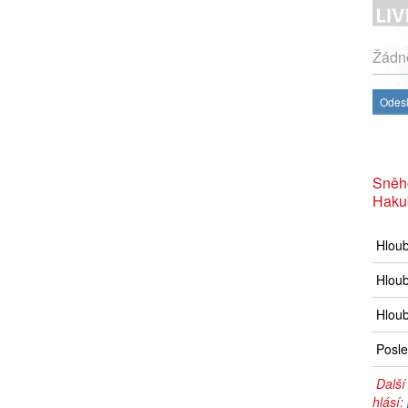
Žádné
Odesl
Sněh
Haku
Hlou
Hloub
Hloub
Posle
Další
hlásí: