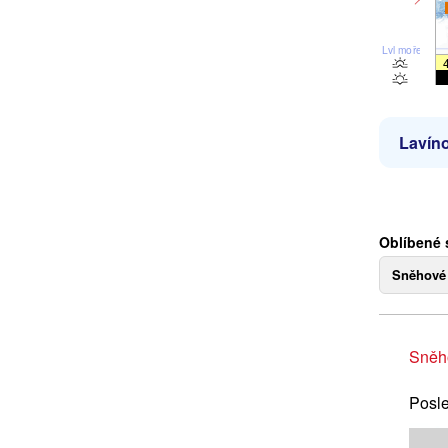
Lvl moře
Lavíno
Oblíbené 
Sněhové
Sněh
Posle