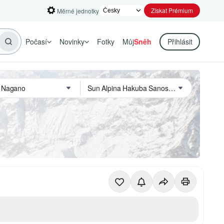
Získat Prémium
Měrné jednotky
Počasí
Novinky
Fotky
Můj
Sněh
Přihlásit