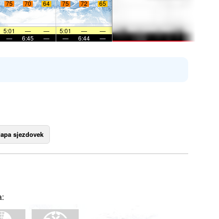
75
70
64
75
72
65
5:01
—
—
5:01
—
—
—
6:45
—
—
6:44
—
apa sjezdovek
a: