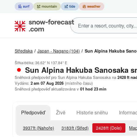
Střediska
Japan - Nagano
(104)
Sun Alpina Hakuba Sano
Šířka/délka:
36.62° N
137.84° E
Sun Alpina Hakuba Sanosaka
s
Sněhová předpověď pro Sun Alpina Hakuba Sanosaka na
2428
ft
nad
Vydáno:
2 am 07 Aug 2026
(místního času)
Sněhová předpověď aktualizována v
01
hod
23
min
Předpověď
Živě
Historie sněhu
Informac
3937
ft
(Nahoře)
3183
ft
(Střed)
2428
ft
(Dole)
Map