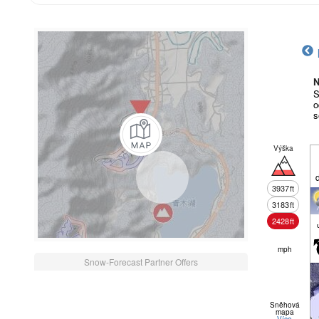
N
S
o
s
Výška
3937
ft
3183
ft
2428
ft
mph
Snow-Forecast Partner Offers
Sněhová
mapa
Více