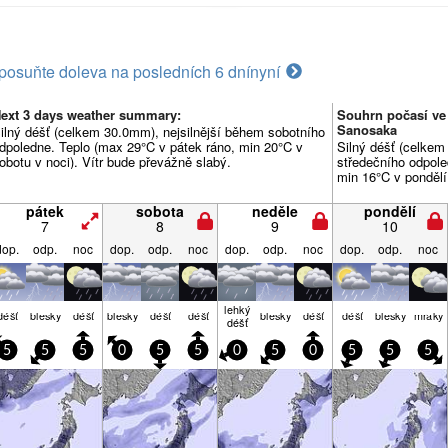
posuňte doleva na posledních 6 dní
nyní
ext 3 days weather summary:
Souhrn počasí ve
Sanosaka
ilný déšť (celkem 30.0mm), nejsilnější během sobotního
dpoledne. Teplo (max 29°C v pátek ráno, min 20°C v
Silný déšť (celkem
obotu v noci). Vítr bude převážně slabý.
středečního odpole
min 16°C v pondělí
pátek
sobota
neděle
pondělí
7
8
9
10
dop.
odp.
noc
dop.
odp.
noc
dop.
odp.
noc
dop.
odp.
noc
lehký
déšť
blesky
déšť
blesky
déšť
déšť
blesky
déšť
déšť
blesky
mraky
déšť
5
5
5
0
5
5
0
5
0
5
5
5