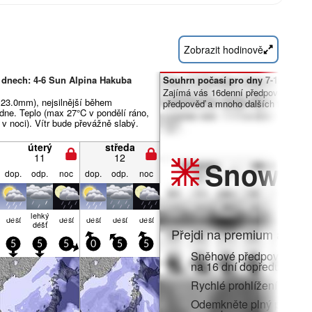
Zobrazit hodinově
 dnech: 4-6 Sun Alpina Hakuba
Souhrn počasí pro dny 7-16:
Zajímá vás 16denní předpověď? Od
 23.0mm), nejsilnější během
předpověď a mnoho dalších funkcí č
dne. Teplo (max 27°C v pondělí ráno,
 v noci). Vítr bude převážně slabý.
úterý
středa
11
12
Snow
Pr
dop.
odp.
noc
dop.
odp.
noc
lehký
déšť
déšť
déšť
déšť
déšť
déšť
Přejdi na premium a zato
5
5
5
0
5
5
Sněhové předpovědi po 
na 16 dní dopředu
Rychlé prohlížení bez r
Odemkněte plný přístup v