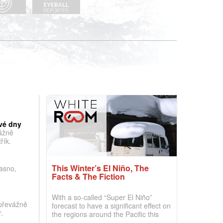
vé dny
vážně
řík.
This Winter’s El Niño, The
jasno,
Facts & The Fiction
With a so-called “Super El Niño”
převážně
forecast to have a significant effect on
.
the regions around the Pacific this
winter, the question skiers are asking