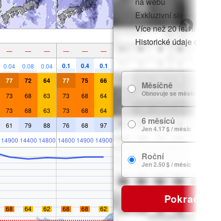
na webu
Exkluzivní slevy pro čle
Více než 20 let historie
Historické údaje o sněh
—
—
—
—
—
—
0.1
0.4
0.1
0.04
0.08
0.04
77
72
64
77
75
66
Měsíčně
Obnovuje se měsíčně
73
68
63
73
68
64
73
68
63
73
68
64
6 měsíců
61
79
88
76
68
97
Jen 4.17 $ / měsíc
14900
14400
14800
14600
14900
14900
Roční
Jen 2.50 $ / měsíc
Pokračovat
68
64
62
68
68
62