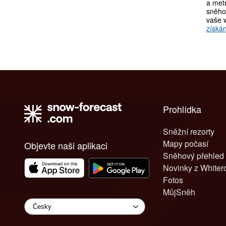
a metr
sněho
vaše 
získán
Prohlídka
Sněžní rezorty
Mapy počasí
Objevte naši aplikaci
Sněhový přehled
Novinky z White
Fotos
MůjSněh