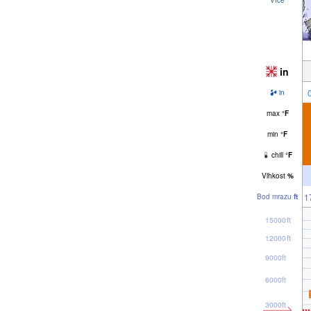
in
in
max
°
F
min
°
F
chill
°
F
Vlhkost
%
1
Bod mrazu
ft
15000ft
12000ft
9000ft
6000ft
3000ft