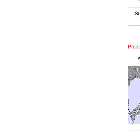
Su
Před
P