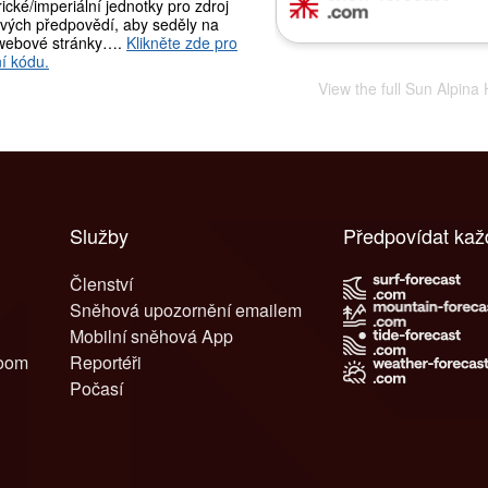
ické/imperiální jednotky pro zdroj
vých předpovědí, aby seděly na
webové stránky….
Klikněte zde pro
í kódu.
View the full Sun Alpin
Služby
Předpovídat kaž
Členství
Sněhová upozornění emailem
Mobilní sněhová App
room
Reportéři
Počasí