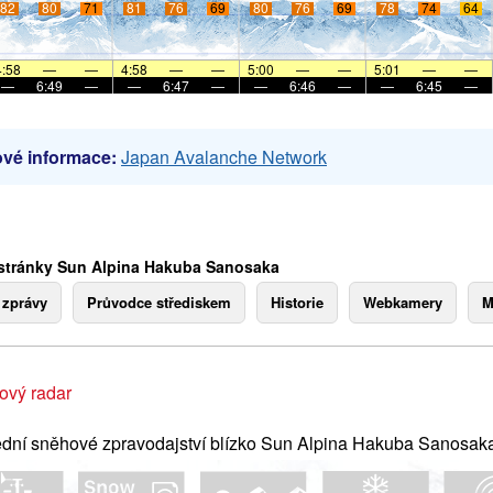
82
80
71
81
76
69
80
76
69
78
74
64
4:58
—
—
4:58
—
—
5:00
—
—
5:01
—
—
—
6:49
—
—
6:47
—
—
6:46
—
—
6:45
—
vé informace:
Japan Avalanche Network
stránky Sun Alpina Hakuba Sanosaka
 zprávy
Průvodce střediskem
Historie
Webkamery
M
ový radar
dní sněhové zpravodajství blízko Sun Alpina Hakuba Sanosak