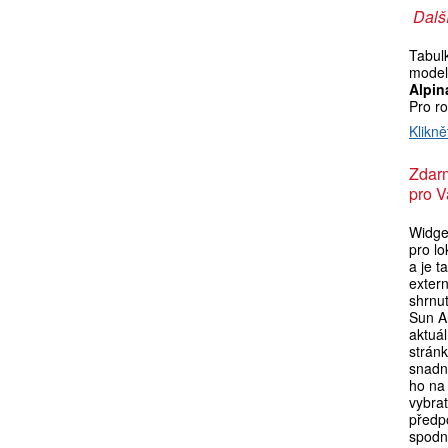
Další
Tabul
model
Alpin
Pro r
Klikně
Zdar
pro V
Widget
pro l
a je t
exter
shrnu
Sun A
aktuá
strán
snadn
ho na 
vybra
předpo
spodní