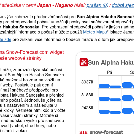
 střediska v zemi
Japan - Nagano
hlásí:
prašan (0)
/
dobrá sjez
ka výše zobrazuje předpověď počasí pro
Sun Alpina Hakuba Sanosa
y pro předpovídaní počasí umožňují poskytovat sněhovou předpověď pro
a Hakuba Sanosaka
. Pro zobrazení předpovědi počasí v jiných nadmo
ozsáhlejší informace o počasí můžete použít
Meteo Mapu
" lokace Japa
te zde
pro získání více informací o bodech mrazu a o tom jak předpoví
ma Snow-Forecast.com widget
aše webové stránky
 níže, zobrazuje lyžařské počasí
okaci Sun Alpina Hakuba Sanosaka
aké možnost ho zdarma vložit na
ní weby. Poskytuje pak denní
tí naší sněhové předpovědi pro
lpina Hakuba Sanosaka a přehled
lního počasí. Jednoduše jděte na
ku s nastavením a následujte 3
é kroky. Vezměte html kód a vložte
vaše vlastní stránky. Můžete si
t nadmořskou výšku pro sněhovou
věď (vrchol, střed hory, nebo
 stanici vleku)