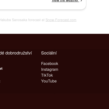
a Hakuba Sanosaka forecast at
Snow-Forecast.com
dé dobrodružství
Sociální
Facebook
Instagram
TikTok
YouTube