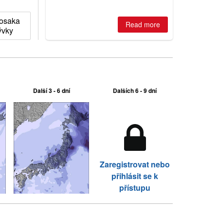
is simple: book now or wait, and
where are the best odds?
osaka
Read more
ývky
Další 3 - 6 dní
Dalších 6 - 9 dní
Zaregistrovat nebo
přihlásit se k
přístupu