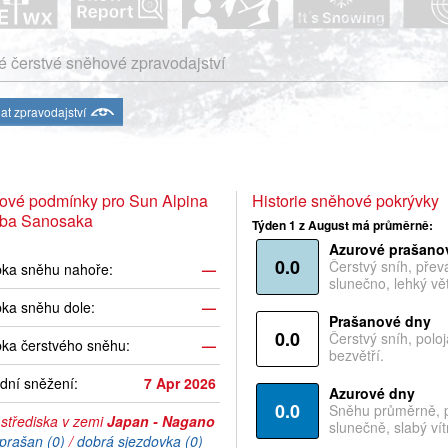
 čerstvé sněhové zpravodajství
at zpravodajství
ové podmínky pro Sun Alpina
Historie sněhové pokrývky
ba Sanosaka
Týden 1 z August má průměrně:
Azurové prašano
0.0
Čerstvý sníh, pře
bka sněhu nahoře:
—
slunečno, lehký vět
ka sněhu dole:
—
Prašanové dny
0.0
Čerstvý sníh, polo
ka čerstvého sněhu:
—
bezvětří.
dní sněžení:
7 Apr 2026
Azurové dny
0.0
Sněhu průměrně, 
 střediska v zemi
Japan - Nagano
slunečně, slabý vítr
prašan (0)
/
dobrá sjezdovka (0)