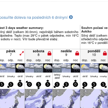
posuňte doleva na posledních 6 dní
nyní
ext 3 days weather summary:
Souhrn počasí ve
Aokiko
ilný déšť (celkem 30.0mm), nejsilnější během sobotního
dpoledne. Teplo (max 29°C v pátek odpoledne, min 19°C
Silný déšť (celkem
 sobotu v noci). Vítr bude převážně slabý.
středečního odpole
min 16°C v pondělí
pátek
sobota
neděle
pondělí
7
8
9
10
dop.
odp.
noc
dop.
odp.
noc
dop.
odp.
noc
dop.
odp.
noc
lehký
déšť
blesky
déšť
blesky
déšť
déšť
blesky
déšť
déšť
blesky
mraky
déšť
5
5
5
0
5
5
5
5
0
5
5
5