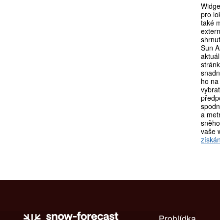
Widget
pro lo
také 
exter
shrnu
Sun A
aktuá
strán
snadn
ho na 
vybra
předpo
spodní
a metr
sněho
vaše 
získán
Prohlídka