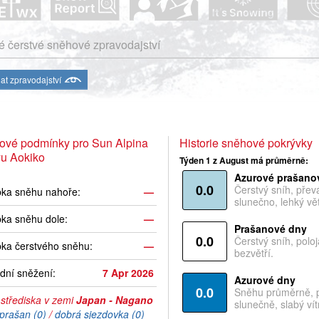
 čerstvé sněhové zpravodajství
at zpravodajství
ové podmínky pro Sun Alpina
Historie sněhové pokrývky
yu Aokiko
Týden 1 z August má průměrně:
Azurové prašano
0.0
Čerstvý sníh, pře
bka sněhu nahoře:
—
slunečno, lehký vět
ka sněhu dole:
—
Prašanové dny
0.0
Čerstvý sníh, polo
ka čerstvého sněhu:
—
bezvětří.
dní sněžení:
7 Apr 2026
Azurové dny
0.0
Sněhu průměrně, 
 střediska v zemi
Japan - Nagano
slunečně, slabý vítr
prašan (0)
/
dobrá sjezdovka (0)