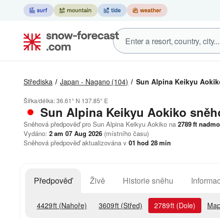
Střediska
Japan - Nagano
(104)
Sun Alpina Keikyu Aokik
Šířka/délka:
36.61° N
137.85° E
Sun Alpina Keikyu Aokiko
sněh
Sněhová předpověď pro Sun Alpina Keikyu Aokiko na
2789
ft
nadmoř
Vydáno:
2 am 07 Aug 2026
(místního času)
Sněhová předpověď aktualizována v
01
hod
28
min
Předpověď
Živě
Historie sněhu
Informac
4429
ft
(Nahoře)
3609
ft
(Střed)
2789
ft
(Dole)
Map