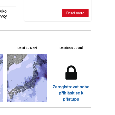
is simple: book now or wait, and
where are the best odds?
kiko
Read more
ývky
Další 3 - 6 dní
Dalších 6 - 9 dní
Zaregistrovat nebo
přihlásit se k
přístupu