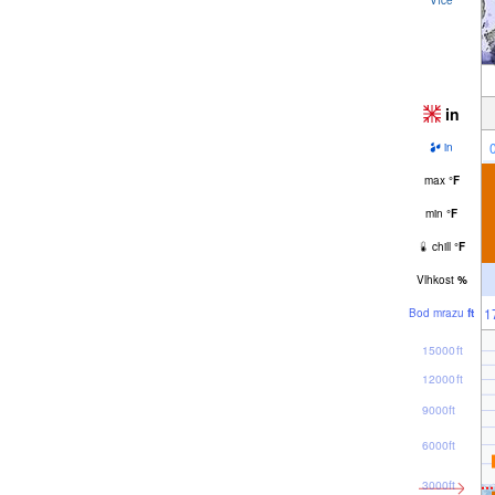
in
in
max
°
F
min
°
F
chill
°
F
Vlhkost
%
1
Bod mrazu
ft
15000ft
12000ft
9000ft
6000ft
3000ft