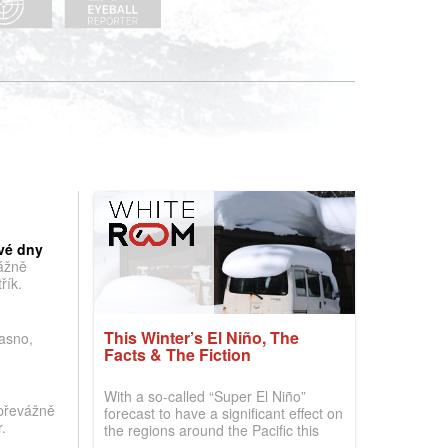
vé dny
vážně
řík.
This Winter’s El Niño, The
jasno,
Facts & The Fiction
With a so-called “Super El Niño”
převážně
forecast to have a significant effect on
.
the regions around the Pacific this
winter, the question skiers are asking