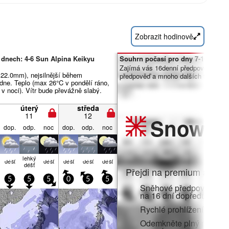
Zobrazit hodinově
 dnech: 4-6 Sun Alpina Keikyu
Souhrn počasí pro dny 7-16:
Zajímá vás 16denní předpověď? Od
 22.0mm), nejsilnější během
předpověď a mnoho dalších funkcí č
dne. Teplo (max 26°C v pondělí ráno,
 v noci). Vítr bude převážně slabý.
úterý
středa
11
12
Snow
Pr
dop.
odp.
noc
dop.
odp.
noc
lehký
déšť
déšť
déšť
déšť
déšť
déšť
Přejdi na premium a zato
5
5
5
0
5
5
Sněhové předpovědi po 
na 16 dní dopředu
Rychlé prohlížení bez r
Odemkněte plný přístup v