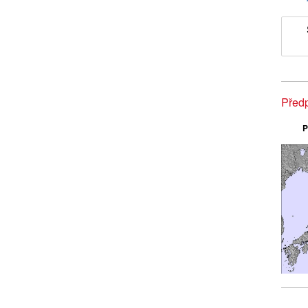
Předp
P