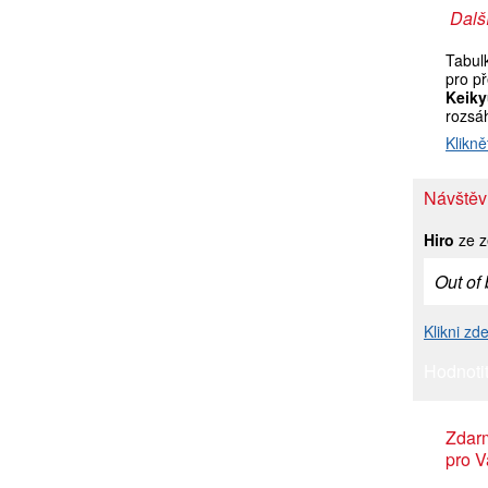
Další
Tabul
pro p
Keiky
rozsá
Klikně
Návštěv
Hiro
ze z
Out of
Klikni zd
Hodnotit
Zdar
pro V