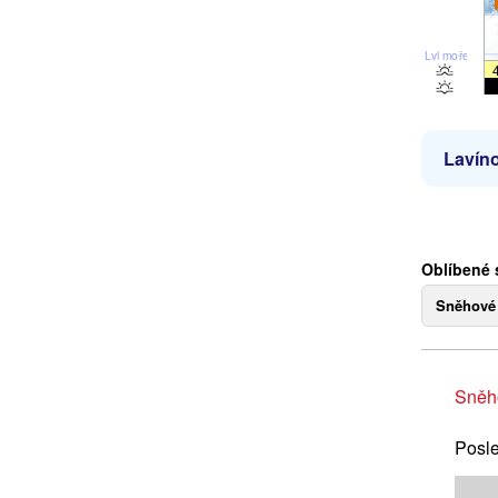
Lvl moře
Lavíno
Oblíbené 
Sněhové
Sněh
Posle