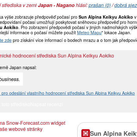
 střediska v zemi
Japan - Nagano
hlásí:
prašan (0)
/
dobrá sjez
ka výše zobrazuje předpověď počasí pro
Sun Alpina Keikyu Aokiko
v
ředpovídaní počasí umožňují poskytovat sněhovou předpověď pro horní, 
u Aokiko
. Pro zobrazení předpovědi počasí v jiných nadmořských výšká
hlejší informace o počasí můžete použít
Meteo Mapu
" lokace Japan.
te zde
pro získání více informací o bodech mrazu a o tom jak předpoví
nické hodnocení střediska Sun Alpina Keikyu Aokiko
emě Japan napsal:
 business.
e pro odeslání vlastního hodnocení střediska Sun Alpina Keikyu Aokiko
 toto středisko
Napsat recenzi
ma Snow-Forecast.com widget
aše webové stránky