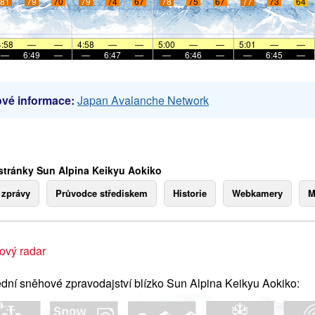
81
79
70
79
74
67
78
75
67
77
73
64
4:58
—
—
4:58
—
—
5:00
—
—
5:01
—
—
—
6:49
—
—
6:47
—
—
6:46
—
—
6:45
—
vé informace:
Japan Avalanche Network
stránky Sun Alpina Keikyu Aokiko
 zprávy
Průvodce střediskem
Historie
Webkamery
M
ový radar
dní sněhové zpravodajství blízko Sun Alpina Keikyu Aokiko: