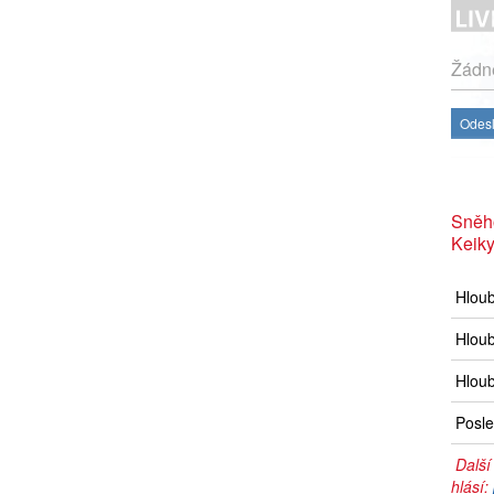
Žádné
Odesl
Sněh
Keik
Hlou
Hloub
Hloub
Posle
Další
hlásí: