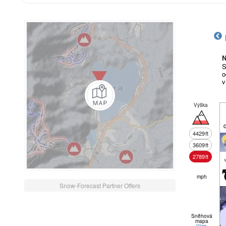
N
S
o
v
Výška
4429
ft
3609
ft
2789
ft
mph
Snow-Forecast Partner Offers
Sněhová
mapa
Více