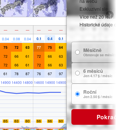
na webu
Exkluzivní slevy pro čle
Více než 20 let historie
Historické údaje o sněh
—
—
—
—
—
—
0.1
0.4
0.1
0.04
0.08
0.04
75
72
63
77
75
64
Měsíčně
Obnovuje se měsíčně
72
66
61
72
66
63
72
66
61
72
66
63
6 měsíců
61
78
87
76
67
97
Jen 4.17 $ / měsíc
14900
14400
14800
14600
14900
14900
Roční
Jen 2.50 $ / měsíc
Pokračovat
65
63
60
66
66
60