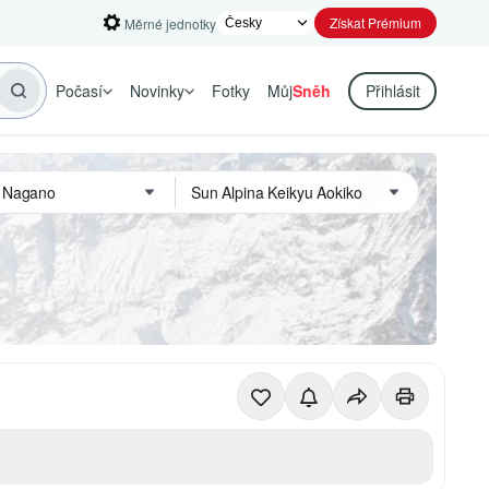
Získat Prémium
Měrné jednotky
Počasí
Novinky
Fotky
Můj
Sněh
Přihlásit