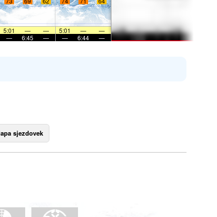
73
69
62
74
71
64
5:01
—
—
5:01
—
—
—
6:45
—
—
6:44
—
apa sjezdovek