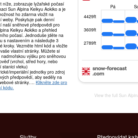
 níže, zobrazuje lyžařské počasí
kaci Sun Alpina Keikyu Aokiko a je
možnost ho zdarma vložit na
ní weby. Poskytuje pak denní
tí naší sněhové předpovědi pro
lpina Keikyu Aokiko a přehled
lního počasí. Jednoduše jděte na
ku s nastavením a následujte 3
é kroky. Vezměte html kód a vložte
vaše vlastní stránky. Můžete si
t nadmořskou výšku pro sněhovou
věď (vrchol, střed hory, nebo
 stanici vleku)
ické/imperiální jednotky pro zdroj
vých předpovědí, aby seděly na
webové stránky….
Klikněte zde pro
í kódu.
View the full Sun Alpi
Služby
Předpovídat kaž