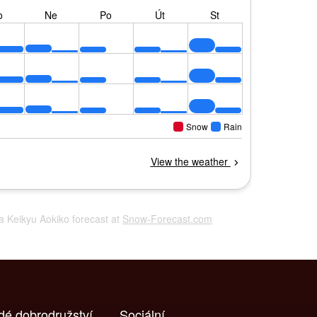
na Keikyu Aokiko forecast at
Snow-Forecast.com
dé dobrodružství
Sociální