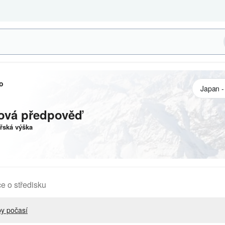
o
ová předpověď
ská výška
e o středisku
y počasí