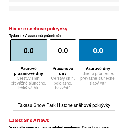
Historie sněhové pokrývky
Týden 1 z August má průměrně:
0.0
0.0
0.0
Azurové
Prašanové
Azurové dny
prašanové dny
dny
Sněhu průměrně,
Čerstvý sníh,
Čerstvý sníh,
převážně slunečně,
převážně slunečno,
polojasno,
slabý vítr.
lehký větřík.
bezvětří.
Takasu Snow Park Historie sněhové pokrývky