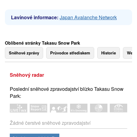
Lavínové informace:
Japan Avalanche Network
Oblíbené stránky Takasu Snow Park
Sněhové zprávy
Průvodce střediskem
Historie
Webk
Sněhový radar
Poslední sněhové zpravodajství blízko Takasu Snow
Park:
Žádné čerstvé sněhové zpravodajství