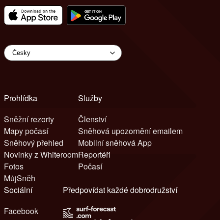
Prohlídka
Služby
Sněžní rezorty
Členství
Mapy počasí
Sněhová upozornění emailem
Sněhový přehled
Mobilní sněhová App
Novinky z Whiteroom
Reportéři
Fotos
Počasí
MůjSněh
Sociální
Předpovídat každé dobrodružství
Facebook