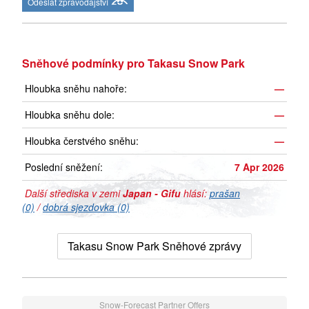
Odeslat zpravodajství
Sněhové podmínky pro Takasu Snow Park
Hloubka sněhu nahoře:
—
Hloubka sněhu dole:
—
Hloubka čerstvého sněhu:
—
Poslední sněžení:
7 Apr 2026
Další střediska v zemi
Japan - Gifu
hlásí:
prašan
(0)
/
dobrá sjezdovka (0)
Takasu Snow Park Sněhové zprávy
Snow-Forecast Partner Offers