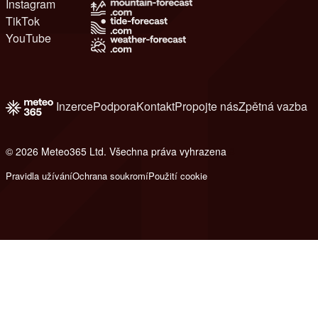
Instagram
TikTok
YouTube
Inzerce
Podpora
Kontakt
Propojte nás
Zpětná vazba
© 2026 Meteo365 Ltd. Všechna práva vyhrazena
8
Pravidla užívání
Ochrana soukromí
Použití cookie