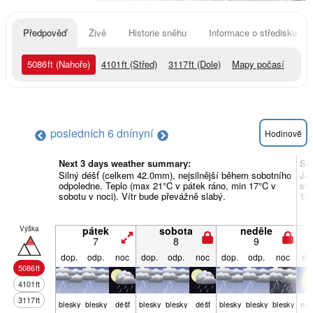
Předpověď
Živě
Historie sněhu
Informace o středisku
5086
ft
(Nahoře)
4101
ft
(Střed)
3117
ft
(Dole)
Mapy počasí
posledních 6 dní
nyní
Hodinově
Next 3 days weather summary:
So
Silný déšť (celkem 42.0mm), nejsilnější během sobotního
Je
odpoledne. Teplo (max 21°C v pátek ráno, min 17°C v
stř
sobotu v noci). Vítr bude převážně slabý.
15°
Výška
pátek
sobota
neděle
7
8
9
dop.
odp.
noc
dop.
odp.
noc
dop.
odp.
noc
do
5086
ft
4101
ft
3117
ft
blesky
blesky
déšť
blesky
blesky
déšť
blesky
blesky
blesky
mra