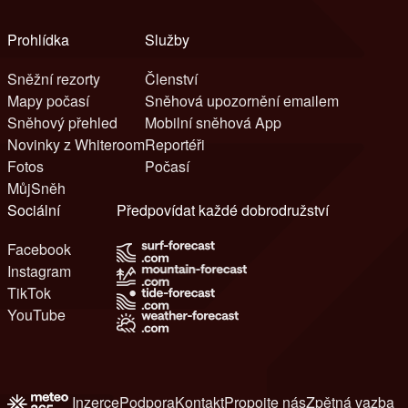
Prohlídka
Služby
Sněžní rezorty
Členství
Mapy počasí
Sněhová upozornění emailem
Sněhový přehled
Mobilní sněhová App
Novinky z Whiteroom
Reportéři
Fotos
Počasí
MůjSněh
Sociální
Předpovídat každé dobrodružství
Facebook
Instagram
TikTok
YouTube
Inzerce
Podpora
Kontakt
Propojte nás
Zpětná vazba