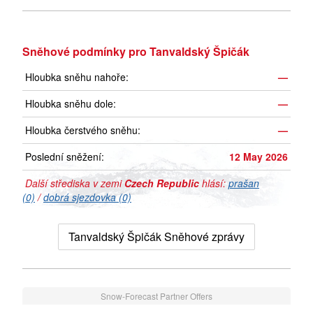
Sněhové podmínky pro Tanvaldský Špičák
Hloubka sněhu nahoře:
—
Hloubka sněhu dole:
—
Hloubka čerstvého sněhu:
—
Poslední sněžení:
12 May 2026
Další střediska v zemi
Czech Republic
hlásí:
prašan
(0)
/
dobrá sjezdovka (0)
Tanvaldský Špičák Sněhové zprávy
Snow-Forecast Partner Offers