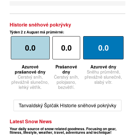
Historie sněhové pokrývky
Týden 2 z August má průměrně:
0.0
0.0
0.0
Azurové
Prašanové
Azurové dny
prašanové dny
dny
Sněhu průměrně,
Čerstvý sníh,
Čerstvý sníh,
převážně slunečně,
převážně slunečno,
polojasno,
slabý vítr.
lehký větřík.
bezvětří.
Tanvaldský Špičák Historie sněhové pokrývky