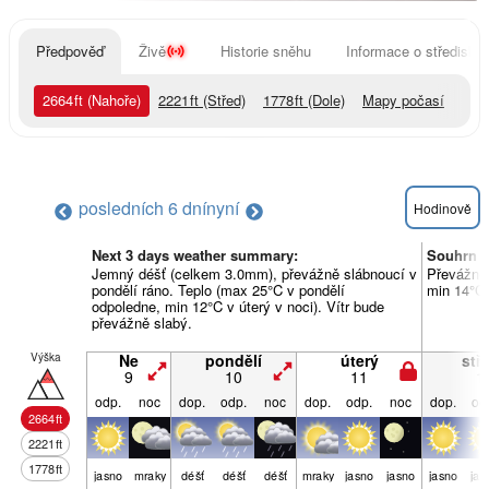
Předpověď
Živě
Historie sněhu
Informace o středisku
2664
ft
(Nahoře)
2221
ft
(Střed)
1778
ft
(Dole)
Mapy počasí
posledních 6 dní
nyní
Hodinově
Next 3 days weather summary:
Souhrn p
Jemný déšť (celkem 3.0mm), převážně slábnoucí v
Převážně 
pondělí ráno. Teplo (max 25°C v pondělí
min 14°C 
odpoledne, min 12°C v úterý v noci). Vítr bude
převážně slabý.
Výška
Ne
pondělí
úterý
stř
9
10
11
1
odp.
noc
dop.
odp.
noc
dop.
odp.
noc
dop.
od
2664
ft
2221
ft
1778
ft
jasno
mraky
déšť
déšť
déšť
mraky
jasno
jasno
jasno
jas