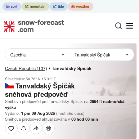
Czech Republic
(107)
Tanvaldský Špičák
Šířka/délka:
50.76° N
15.31° E
Tanvaldský Špičák
sněhová předpověď
Sněhová předpověď pro Tanvaldsky Spicak na
2664
ft
nadmořská
výška
Vydáno:
1 pm 09 Aug 2026
(místního času)
Sněhová předpověď aktualizována v
03
hod
08
min