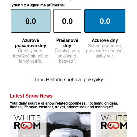
Týden 1 z August má průměrně:
0.0
0.0
0.0
Azurové
Prašanové
Azurové dny
prašanové dny
dny
Sněhu průměrně,
Čerstvý sníh,
Čerstvý sníh,
převážně slunečně,
převážně slunečno,
polojasno,
slabý vítr.
lehký větřík.
bezvětří.
Taos Historie sněhové pokrývky