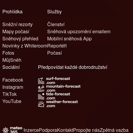
Prohlídka
Služby
Sněžní rezorty
Členství
Mapy počasí
Sněhová upozornění emailem
Sněhový přehled
Mobilní sněhová App
Novinky z Whiteroom
Reportéři
Fotos
Počasí
MůjSněh
Sociální
Předpovídat každé dobrodružství
Facebook
Instagram
TikTok
YouTube
Inzerce
Podpora
Kontakt
Propojte nás
Zpětná vazba