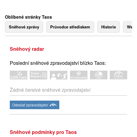
Oblíbené stránky Taos
Sněhové zprávy
Průvodce střediskem
Historie
Webk
Sněhový radar
Poslední sněhové zpravodajství blízko Taos:
Žádné čerstvé sněhové zpravodajství
Odeslat zpravodajství
Sněhové podmínky pro Taos