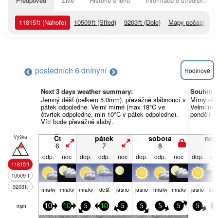
Předpověď
Živě
Historie sněhu
Informace o středisku
11815
ft
(Nahoře)
10509
ft
(Střed)
9203
ft
(Dole)
Mapy počasí
posledních 6 dní
nyní
Hodinově
Next 3 days weather summary:
Souhrn p
Jemný déšť (celkem 5.0mm), převážně slábnoucí v
Mírný déš
pátek odpoledne. Velmi mírné (max 18°C ve
Velmi mír
čtvrtek odpoledne, min 10°C v pátek odpoledne).
pondělí v
Vítr bude převážně slabý.
Výška
Čt
pátek
sobota
ned
6
7
8
9
odp.
noc
dop.
odp.
noc
dop.
odp.
noc
dop.
od
11815
ft
10509
ft
9203
ft
mraky
mraky
mraky
déšť
jasno
jasno
mraky
mraky
jasno
ble
mph
10
10
5
10
5
5
5
5
5
5