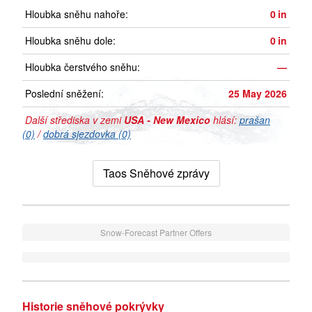
Hloubka sněhu nahoře:
0
in
Hloubka sněhu dole:
0
in
Hloubka čerstvého sněhu:
—
Poslední sněžení:
25 May 2026
Další střediska v zemi
USA - New Mexico
hlásí:
prašan
(0)
/
dobrá sjezdovka (0)
Taos Sněhové zprávy
Snow-Forecast Partner Offers
Historie sněhové pokrývky