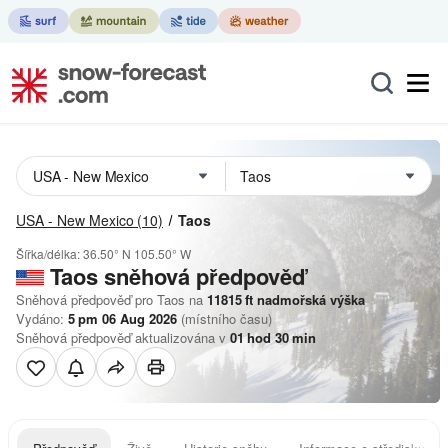
USA - New Mexico
(10)
Taos
Šířka/délka:
36.50° N
105.50° W
Taos
sněhová předpověď
Sněhová předpověď pro Taos na
11815
ft
nadmořská výška
Vydáno:
5 pm 06 Aug 2026
(místního času)
Sněhová předpověď aktualizována v
01
hod
30
min