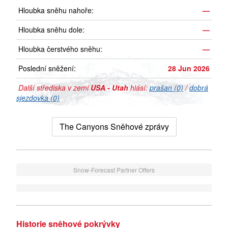
Hloubka sněhu nahoře:
—
Hloubka sněhu dole:
—
Hloubka čerstvého sněhu:
—
Poslední sněžení:
28 Jun 2026
Další střediska v zemi
USA - Utah
hlásí:
prašan (0)
/
dobrá
sjezdovka (0)
The Canyons Sněhové zprávy
Snow-Forecast Partner Offers
Historie sněhové pokrývky