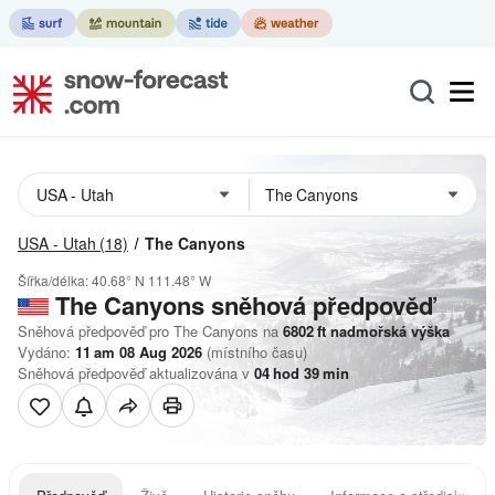
USA - Utah
(18)
The Canyons
Šířka/délka:
40.68° N
111.48° W
The Canyons
sněhová předpověď
Sněhová předpověď pro The Canyons na
6802
ft
nadmořská výška
Vydáno:
11 am 08 Aug 2026
(místního času)
Sněhová předpověď aktualizována v
04
hod
39
min