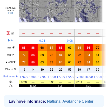
Sněhová
mapa
Více
in
—
—
—
—
—
—
—
—
—
—
—
0.04
—
—
0.08
—
—
—
in
88
88
68
84
86
63
84
86
70
8
max
°
F
77
86
63
73
84
61
72
84
64
7
min
°
F
77
86
63
73
84
61
72
84
64
7
chill
°
F
16
14
39
32
22
55
39
17
39
3
Vlhkost
%
17600
17900
17700
17200
17700
17200
17200
18000
17900
176
Bod mrazu
ft
6:28
—
—
6:30
—
—
6:31
—
—
6:
—
8:32
—
—
8:31
—
—
8:30
—
Lavínové informace:
National Avalanche Center