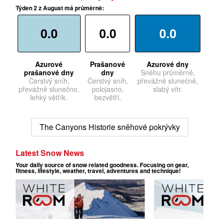
Týden 2 z August má průměrně:
0.0
0.0
0.0
Azurové
Prašanové
Azurové dny
prašanové dny
dny
Sněhu průměrně,
Čerstvý sníh,
Čerstvý sníh,
převážně slunečně,
převážně slunečno,
polojasno,
slabý vítr.
lehký větřík.
bezvětří.
The Canyons Historie sněhové pokrývky