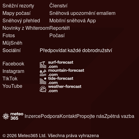
Sněžní rezorty
Členství
Mapy počasí
Sněhová upozornění emailem
Sněhový přehled
Mobilní sněhová App
Novinky z Whiteroom
Reportéři
Fotos
Počasí
MůjSněh
Sociální
Předpovídat každé dobrodružství
Facebook
Instagram
TikTok
YouTube
Inzerce
Podpora
Kontakt
Propojte nás
Zpětná vazba
© 2026 Meteo365 Ltd. Všechna práva vyhrazena
8