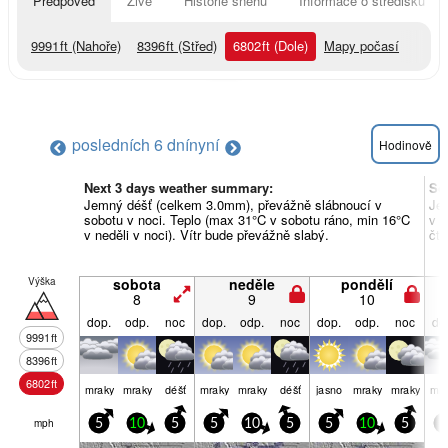
Předpověď
Živě
Historie sněhu
Informace o středisku
9991
ft
(Nahoře)
8396
ft
(Střed)
6802
ft
(Dole)
Mapy počasí
posledních 6 dní
nyní
Hodinově
Next 3 days weather summary:
So
Jemný déšť (celkem 3.0mm), převážně slábnoucí v
Jem
sobotu v noci. Teplo (max 31°C v sobotu ráno, min 16°C
v n
v neděli v noci). Vítr bude převážně slabý.
čtv
Výška
sobota
neděle
pondělí
8
9
10
dop.
odp.
noc
dop.
odp.
noc
dop.
odp.
noc
do
9991
ft
8396
ft
6802
ft
mraky
mraky
déšť
mraky
mraky
déšť
jasno
mraky
mraky
mra
mph
5
10
5
5
10
5
5
10
5
5