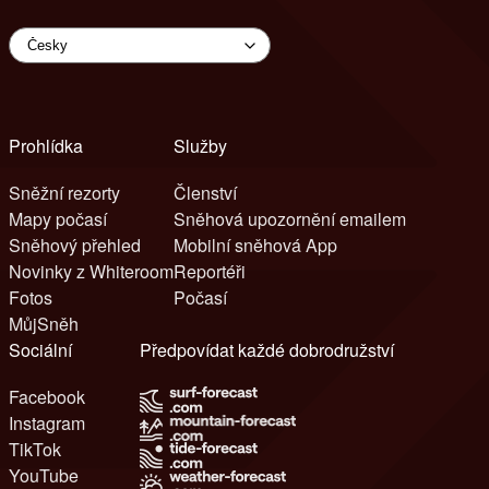
Prohlídka
Služby
Sněžní rezorty
Členství
Mapy počasí
Sněhová upozornění emailem
Sněhový přehled
Mobilní sněhová App
Novinky z Whiteroom
Reportéři
Fotos
Počasí
MůjSněh
Sociální
Předpovídat každé dobrodružství
Facebook
Instagram
TikTok
YouTube