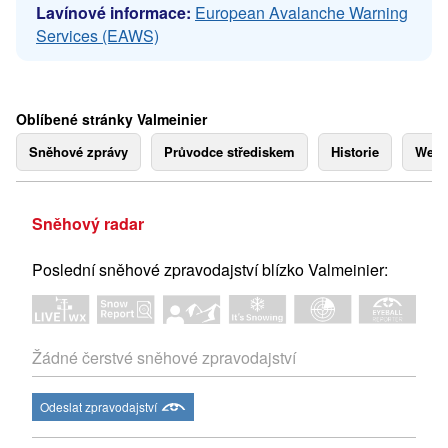
Lavínové informace:
European Avalanche Warning
Services (EAWS)
Oblíbené stránky Valmeinier
Sněhové zprávy
Průvodce střediskem
Historie
Webk
Sněhový radar
Poslední sněhové zpravodajství blízko Valmeinier:
Žádné čerstvé sněhové zpravodajství
Odeslat zpravodajství