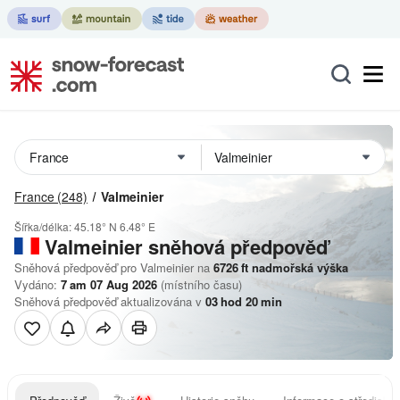
France
(248)
Valmeinier
Šířka/délka:
45.18° N
6.48° E
Valmeinier
sněhová předpověď
Sněhová předpověď pro Valmeinier na
6726
ft
nadmořská výška
Vydáno:
7 am 07 Aug 2026
(místního času)
Sněhová předpověď aktualizována v
03
hod
20
min