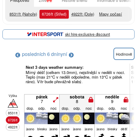
Předpověď
Živě
Historie sněhu
Informace o středisku
8531
ft
(Nahoře)
6726
ft
(Střed)
4922
ft
(Dole)
Mapy počasí
ski hire exclusive discount
posledních 6 dní
nyní
Hodinově
Next 3 days weather summary:
So
Mírný déšť (celkem 13.0mm), nejsilnější v neděli v noci.
Sil
Teplo (max 21°C v neděli odpoledne, min 13°C v pátek
noc
ráno). Vítr bude převážně slabý.
11°
Výška
pátek
sobota
neděle
7
8
9
dop.
odp.
noc
dop.
odp.
noc
dop.
odp.
noc
do
8531
ft
6726
ft
4922
ft
jasno
blesky
jasno
jasno
jasno
jasno
jasno
blesky
déšť
mra