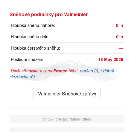
Sněhové podmínky pro Valmeinier
Hloubka sněhu nahoře:
0
in
Hloubka sněhu dole:
0
in
Hloubka čerstvého sněhu:
—
Poslední sněžení:
18 May 2026
Další střediska v zemi
France
hlásí:
prašan (0)
/
dobrá
sjezdovka (0)
Valmeinier Sněhové zprávy
Snow-Forecast Partner Offers