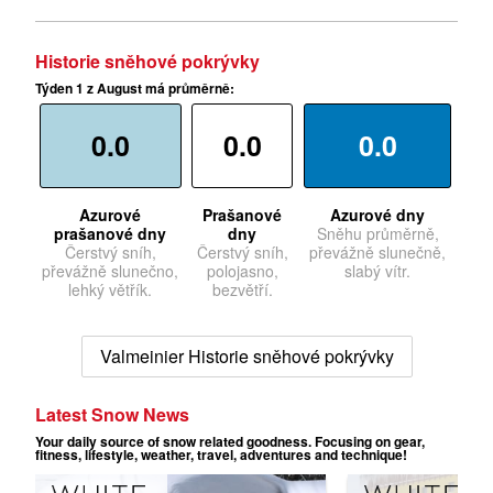
Historie sněhové pokrývky
Týden 1 z August má průměrně:
0.0
0.0
0.0
Azurové
Prašanové
Azurové dny
prašanové dny
dny
Sněhu průměrně,
Čerstvý sníh,
Čerstvý sníh,
převážně slunečně,
převážně slunečno,
polojasno,
slabý vítr.
lehký větřík.
bezvětří.
Valmeinier Historie sněhové pokrývky