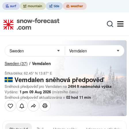
Sweden
(37)
Vemdalen
Šířka/délka:
62.45° N
13.87° E
Vemdalen
sněhová předpověď
Sněhová předpověď pro Vemdalen na
2494
ft
nadmořská výška
Vydáno:
1 pm 09 Aug 2026
(místního času)
Sněhová předpověď aktualizována v
02
hod
11
min