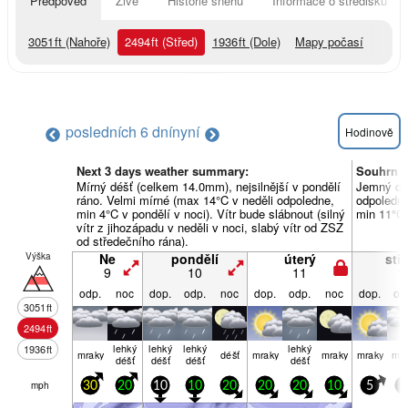
Předpověď
Živě
Historie sněhu
Informace o středisku
3051
ft
(Nahoře)
2494
ft
(Střed)
1936
ft
(Dole)
Mapy počasí
posledních 6 dní
nyní
Hodinově
Next 3 days weather summary:
Souhrn p
Mírný déšť (celkem 14.0mm), nejsilnější v pondělí
Jemný déš
ráno. Velmi mírné (max 14°C v neděli odpoledne,
odpoledne
min 4°C v pondělí v noci). Vítr bude slábnout (silný
min 11°C 
vítr z jihozápadu v neděli v noci, slabý vítr od ZSZ
od středečního rána).
Výška
Ne
pondělí
úterý
stř
9
10
11
1
odp.
noc
dop.
odp.
noc
dop.
odp.
noc
dop.
od
3051
ft
2494
ft
lehký
lehký
lehký
lehký
1936
ft
mraky
déšť
mraky
mraky
mraky
mra
déšť
déšť
déšť
déšť
mph
30
20
10
10
20
20
20
10
5
5