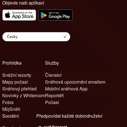
Objevte naši aplikaci
Prohlídka
Služby
Sněžní rezorty
Členství
Mapy počasí
Sněhová upozornění emailem
Sněhový přehled
Mobilní sněhová App
Novinky z Whiteroom
Reportéři
Fotos
Počasí
MůjSněh
Sociální
Předpovídat každé dobrodružství