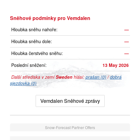
Sněhové podmínky pro Vemdalen
Hloubka sněhu nahoře:
—
Hloubka sněhu dole:
—
Hloubka čerstvého sněhu:
—
Poslední sněžení:
13 May 2026
Další střediska v zemi
Sweden
hlásí:
prašan (0)
/
dobrá
sjezdovka (0)
Vemdalen Sněhové zprávy
Snow-Forecast Partner Offers