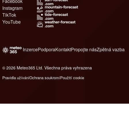
Facebook
Instagram
TikTok
YouTube
Inzerce
Podpora
Kontakt
Propojte nás
Zpětná vazba
© 2026 Meteo365 Ltd. Všechna práva vyhrazena
8
Pravidla užívání
Ochrana soukromí
Použití cookie