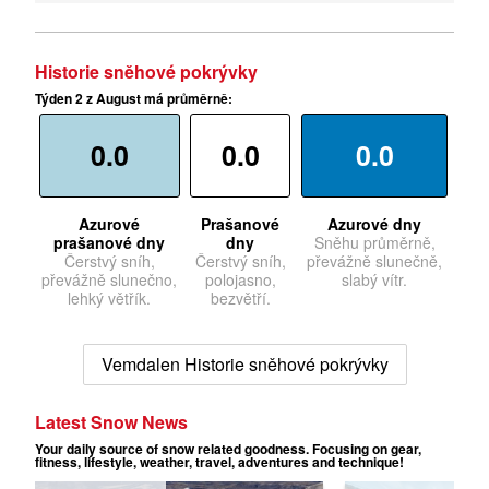
Historie sněhové pokrývky
Týden 2 z August má průměrně:
0.0
0.0
0.0
Azurové
Prašanové
Azurové dny
prašanové dny
dny
Sněhu průměrně,
Čerstvý sníh,
Čerstvý sníh,
převážně slunečně,
převážně slunečno,
polojasno,
slabý vítr.
lehký větřík.
bezvětří.
Vemdalen Historie sněhové pokrývky