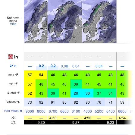
Sněhová
mapa
Více
in
—
—
—
—
—
—
—
—
—
0.2
0.2
—
0.08
0.04
—
0.04
—
—
in
57
54
46
48
46
43
45
43
48
5
max
°
F
57
48
45
46
39
41
45
41
45
5
min
°
F
52
43
39
41
28
30
37
34
43
5
chill
°
F
73
92
91
85
82
80
76
71
59
6
Vlhkost
%
9000
8000
6700
6600
6100
4600
5200
6400
6600
80
Bod mrazu
ft
—
—
4:50
—
—
4:52
—
—
4:54
—
9:30
—
—
9:27
—
—
9:23
—