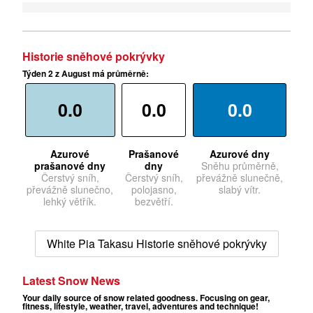
Historie sněhové pokrývky
Týden 2 z August má průměrně:
0.0
0.0
0.0
Azurové
Prašanové
Azurové dny
prašanové dny
dny
Sněhu průměrně,
Čerstvý sníh,
Čerstvý sníh,
převážně slunečně,
převážně slunečno,
polojasno,
slabý vítr.
lehký větřík.
bezvětří.
White Pia Takasu Historie sněhové pokrývky