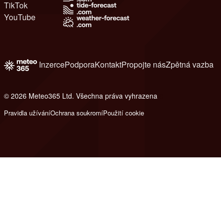
TikTok
YouTube
Inzerce
Podpora
Kontakt
Propojte nás
Zpětná vazba
© 2026 Meteo365 Ltd. Všechna práva vyhrazena
8
Pravidla užívání
Ochrana soukromí
Použití cookie