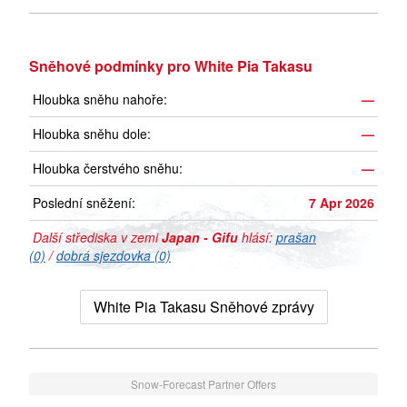
Sněhové podmínky pro White Pia Takasu
Hloubka sněhu nahoře:
—
Hloubka sněhu dole:
—
Hloubka čerstvého sněhu:
—
Poslední sněžení:
7 Apr 2026
Další střediska v zemi
Japan - Gifu
hlásí:
prašan
(0)
/
dobrá sjezdovka (0)
White Pia Takasu Sněhové zprávy
Snow-Forecast Partner Offers