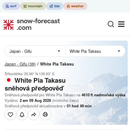
Japan - Gifu
(38)
White Pia Takasu
Šířka/délka:
35.96° N
136.93° E
White Pia Takasu
sněhová předpověď
Sněhová předpověď pro White Pia Takasu na
4610
ft
nadmořská výška
Vydáno:
2 am 09 Aug 2026
(místního času)
Sněhová předpověď aktualizována v
01
hod
49
min