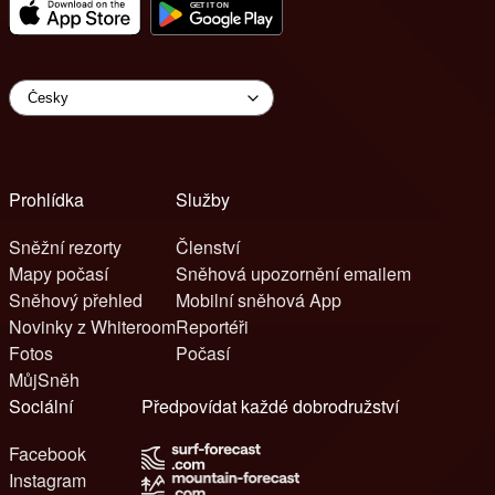
Prohlídka
Služby
Sněžní rezorty
Členství
Mapy počasí
Sněhová upozornění emailem
Sněhový přehled
Mobilní sněhová App
Novinky z Whiteroom
Reportéři
Fotos
Počasí
MůjSněh
Sociální
Předpovídat každé dobrodružství
Facebook
Instagram