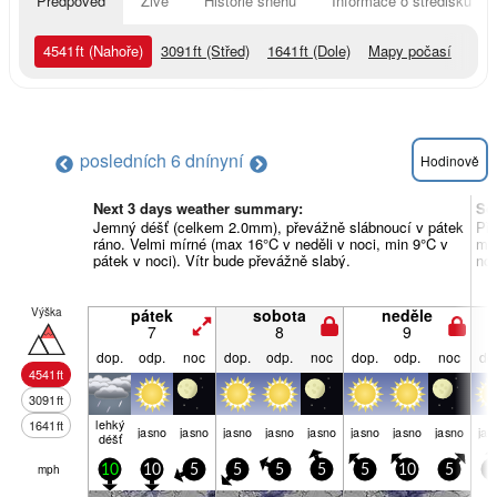
Předpověď
Živě
Historie sněhu
Informace o středisku
4541
ft
(Nahoře)
3091
ft
(Střed)
1641
ft
(Dole)
Mapy počasí
posledních 6 dní
nyní
Hodinově
Next 3 days weather summary:
So
Jemný déšť (celkem 2.0mm), převážně slábnoucí v pátek
Pře
ráno. Velmi mírné (max 16°C v neděli v noci, min 9°C v
min
pátek v noci). Vítr bude převážně slabý.
noc
Výška
pátek
sobota
neděle
7
8
9
dop.
odp.
noc
dop.
odp.
noc
dop.
odp.
noc
do
4541
ft
3091
ft
lehký
1641
ft
jasno
jasno
jasno
jasno
jasno
jasno
jasno
jasno
jas
déšť
mph
10
10
5
5
5
5
5
10
5
5