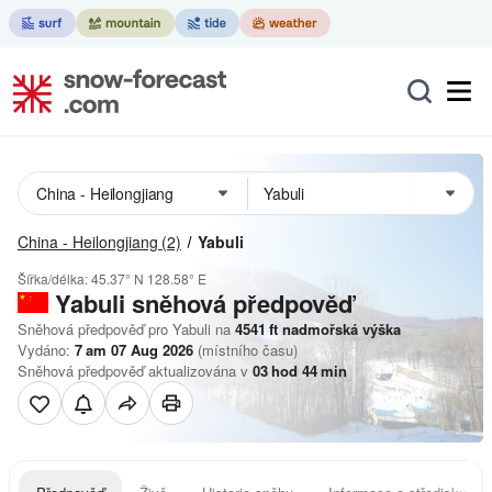
China - Heilongjiang
(2)
Yabuli
Šířka/délka:
45.37° N
128.58° E
Yabuli
sněhová předpověď
Sněhová předpověď pro Yabuli na
4541
ft
nadmořská výška
Vydáno:
7 am 07 Aug 2026
(místního času)
Sněhová předpověď aktualizována v
03
hod
44
min