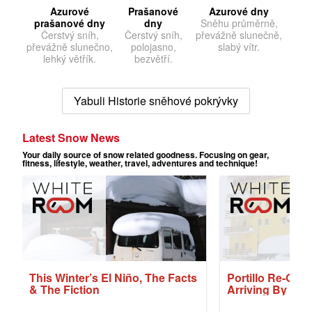
Azurové
Prašanové
Azurové dny
prašanové dny
dny
Sněhu průměrně,
Čerstvý sníh,
Čerstvý sníh,
převážně slunečně,
převážně slunečno,
polojasno,
slabý vítr.
lehký větřík.
bezvětří.
Yabuli Historie sněhové pokrývky