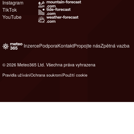
Instagram
TikTok
YouTube
Inzerce
Podpora
Kontakt
Propojte nás
Zpětná vazba
© 2026 Meteo365 Ltd. Všechna práva vyhrazena
8
Pravidla užívání
Ochrana soukromí
Použití cookie