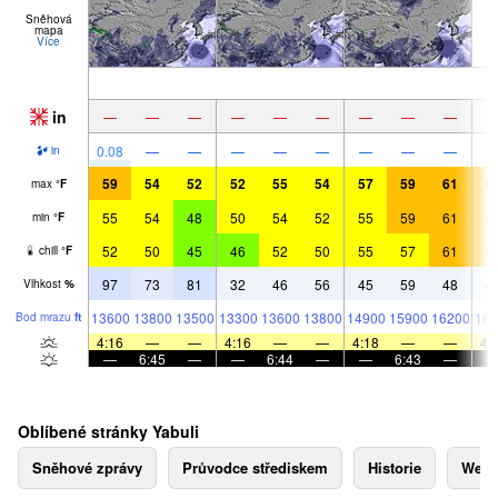
Sněhová
mapa
Více
in
—
—
—
—
—
—
—
—
—
0.08
—
—
—
—
—
—
—
—
in
59
54
52
52
55
54
57
59
61
6
max
°
F
55
54
48
50
54
52
55
59
61
6
min
°
F
52
50
45
46
52
50
55
57
61
6
chill
°
F
97
73
81
32
46
56
45
59
48
4
Vlhkost
%
13600
13800
13500
13300
13600
13800
14900
15900
16200
164
Bod mrazu
ft
4:16
—
—
4:16
—
—
4:18
—
—
4:
—
6:45
—
—
6:44
—
—
6:43
—
Oblíbené stránky Yabuli
Sněhové zprávy
Průvodce střediskem
Historie
Webk