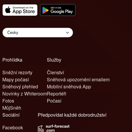
Prohlídka
Služby
Sněžní rezorty
Členství
Mapy počasí
Sněhová upozornění emailem
Sněhový přehled
Mobilní sněhová App
Novinky z Whiteroom
Reportéři
Fotos
Počasí
MůjSněh
Sociální
Předpovídat každé dobrodružství
Facebook