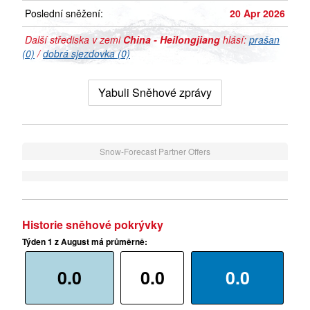
Poslední sněžení:
20 Apr 2026
Další střediska v zemi
China - Heilongjiang
hlásí:
prašan
(0)
/
dobrá sjezdovka (0)
Yabuli Sněhové zprávy
Snow-Forecast Partner Offers
Historie sněhové pokrývky
Týden 1 z August má průměrně:
0.0
0.0
0.0