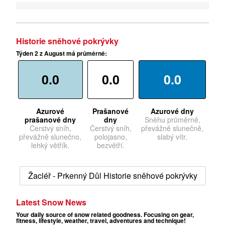
Historie sněhové pokrývky
Týden 2 z August má průměrně:
0.0
0.0
0.0
Azurové
Prašanové
Azurové dny
prašanové dny
dny
Sněhu průměrně,
Čerstvý sníh,
Čerstvý sníh,
převážně slunečně,
převážně slunečno,
polojasno,
slabý vítr.
lehký větřík.
bezvětří.
Žacléř - Prkenný Důl Historie sněhové pokrývky