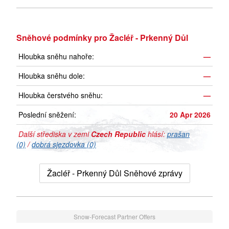
Sněhové podmínky pro Žacléř - Prkenný Důl
Hloubka sněhu nahoře:
—
Hloubka sněhu dole:
—
Hloubka čerstvého sněhu:
—
Poslední sněžení:
20 Apr 2026
Další střediska v zemi
Czech Republic
hlásí:
prašan
(0)
/
dobrá sjezdovka (0)
Žacléř - Prkenný Důl Sněhové zprávy
Snow-Forecast Partner Offers