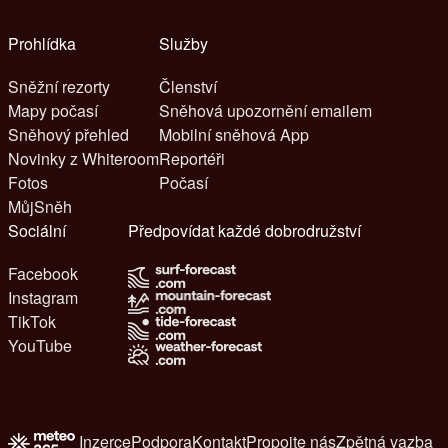
Prohlídka
Služby
Sněžní rezorty
Členství
Mapy počasí
Sněhová upozornění emailem
Sněhový přehled
Mobilní sněhová App
Novinky z Whiteroom
Reportéři
Fotos
Počasí
MůjSněh
Sociální
Předpovídat každé dobrodružství
Facebook
Instagram
TikTok
YouTube
Inzerce
Podpora
Kontakt
Propojte nás
Zpětná vazba