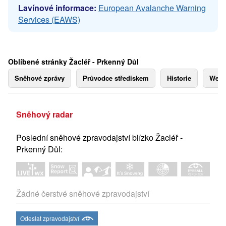
Lavínové informace:
European Avalanche Warning
Services (EAWS)
Oblíbené stránky Žacléř - Prkenný Důl
Sněhové zprávy
Průvodce střediskem
Historie
Webk
Sněhový radar
Poslední sněhové zpravodajství blízko Žacléř -
Prkenný Důl:
Žádné čerstvé sněhové zpravodajství
Odeslat zpravodajství