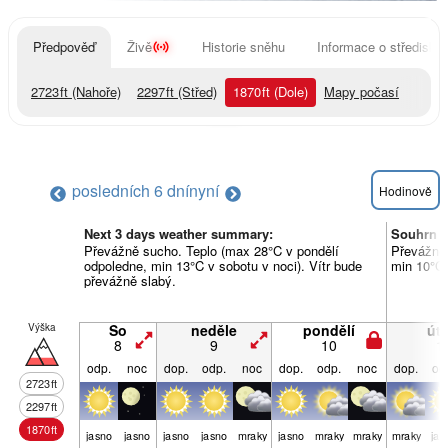
Předpověď
Živě
Historie sněhu
Informace o středisku
2723
ft
(Nahoře)
2297
ft
(Střed)
1870
ft
(Dole)
Mapy počasí
posledních 6 dní
nyní
Hodinově
Next 3 days weather summary:
Souhrn p
Převážně sucho. Teplo (max 28°C v pondělí
Převážně 
odpoledne, min 13°C v sobotu v noci). Vítr bude
min 10°C 
převážně slabý.
Výška
So
neděle
pondělí
úte
8
9
10
1
odp.
noc
dop.
odp.
noc
dop.
odp.
noc
dop.
od
2723
ft
2297
ft
1870
ft
jasno
jasno
jasno
jasno
mraky
jasno
mraky
mraky
mraky
jas