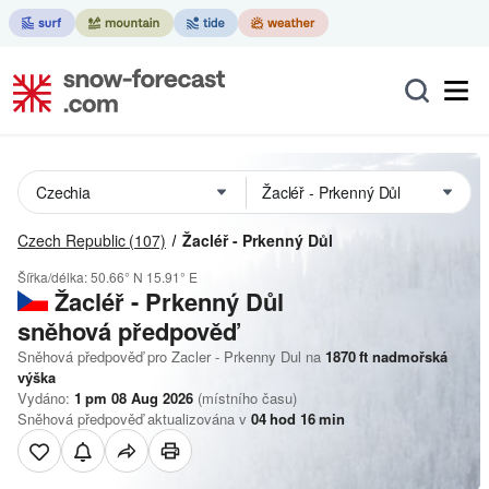
Czech Republic
(107)
Žacléř - Prkenný Důl
Šířka/délka:
50.66° N
15.91° E
Žacléř - Prkenný Důl
sněhová předpověď
Sněhová předpověď pro Zacler - Prkenny Dul na
1870
ft
nadmořská
výška
Vydáno:
1 pm 08 Aug 2026
(místního času)
Sněhová předpověď aktualizována v
04
hod
16
min