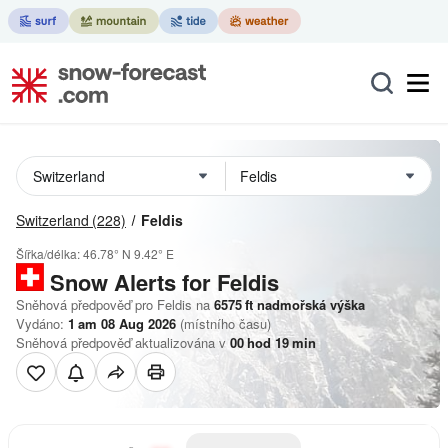
Switzerland
(228)
Feldis
Šířka/délka:
46.78° N
9.42° E
Snow Alerts for Feldis
Sněhová předpověď pro Feldis na
6575
ft
nadmořská výška
Vydáno:
1 am 08 Aug 2026
(místního času)
Sněhová předpověď aktualizována v
00
hod
19
min