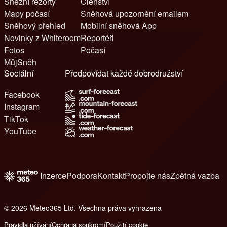
Sněžní rezorty
Členství
Mapy počasí
Sněhová upozornění emailem
Sněhový přehled
Mobilní sněhová App
Novinky z Whiteroom
Reportéři
Fotos
Počasí
MůjSněh
Sociální
Předpovídat každé dobrodružství
Facebook
Instagram
TikTok
YouTube
Inzerce
Podpora
Kontakt
Propojte nás
Zpětná vazba
© 2026 Meteo365 Ltd. Všechna práva vyhrazena
6
Pravidla užívání
Ochrana soukromí
Použití cookie