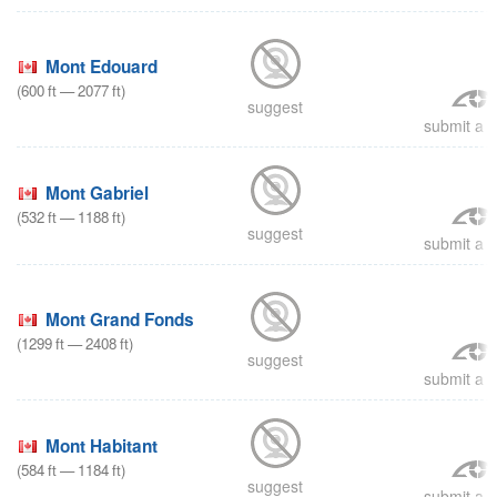
Mont Edouard
(
600
ft
—
2077
ft
)
suggest
submit a r
Mont Gabriel
(
532
ft
—
1188
ft
)
suggest
submit a r
Mont Grand Fonds
(
1299
ft
—
2408
ft
)
suggest
submit a r
Mont Habitant
(
584
ft
—
1184
ft
)
suggest
submit a r