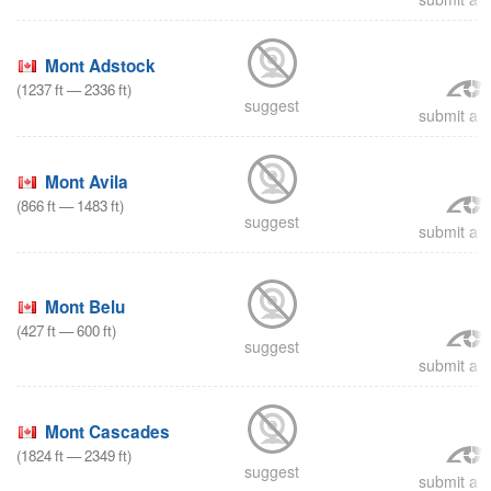
Mont Adstock
(
1237
ft
—
2336
ft
)
suggest
submit a r
Mont Avila
(
866
ft
—
1483
ft
)
suggest
submit a r
Mont Belu
(
427
ft
—
600
ft
)
suggest
submit a r
Mont Cascades
(
1824
ft
—
2349
ft
)
suggest
submit a r