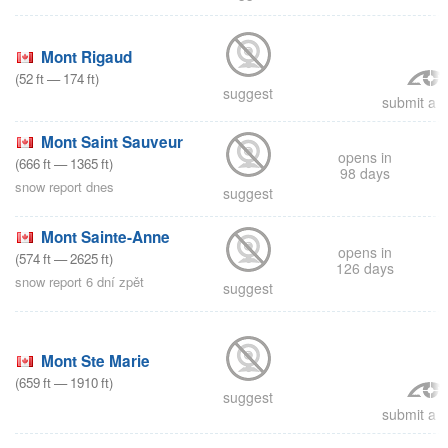
Mont Rigaud
(
52
ft
—
174
ft
)
suggest
submit a r
Mont Saint Sauveur
opens in
(
666
ft
—
1365
ft
)
98 days
snow report dnes
suggest
Mont Sainte-Anne
opens in
(
574
ft
—
2625
ft
)
126 days
snow report 6 dní zpět
suggest
Mont Ste Marie
(
659
ft
—
1910
ft
)
suggest
submit a r