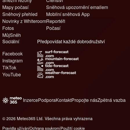
Sněžní rezorty
Členství
Mapy počasí
Sněhová upozornění emailem
Sněhový přehled
Mobilní sněhová App
Novinky z Whiteroom
Reportéři
Fotos
Počasí
MůjSněh
Sociální
Předpovídat každé dobrodružství
Facebook
Instagram
TikTok
YouTube
Inzerce
Podpora
Kontakt
Propojte nás
Zpětná vazba
© 2026 Meteo365 Ltd. Všechna práva vyhrazena
6
Pravidla užívání
Ochrana soukromí
Použití cookie