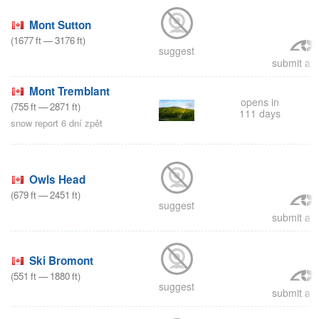
Mont Sutton
(
1677
ft
—
3176
ft
)
suggest
submit a r
Mont Tremblant
opens in
(
755
ft
—
2871
ft
)
111 days
snow report 6 dní zpět
Owls Head
(
679
ft
—
2451
ft
)
suggest
submit a r
Ski Bromont
(
551
ft
—
1880
ft
)
suggest
submit a r