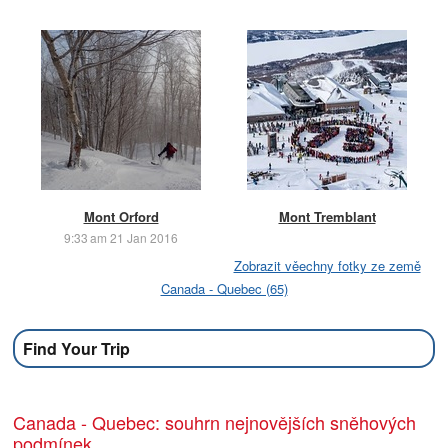
Mont Orford
Mont Tremblant
9:33 am 21 Jan 2016
Zobrazit věechny fotky ze země
Canada - Quebec (65)
Find Your Trip
Canada - Quebec: souhrn nejnovějších sněhových
podmínek