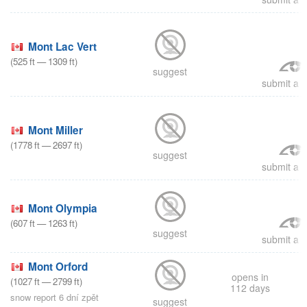
Mont Lac Vert
(
525
ft
—
1309
ft
)
suggest
submit a r
Mont Miller
(
1778
ft
—
2697
ft
)
suggest
submit a r
Mont Olympia
(
607
ft
—
1263
ft
)
suggest
submit a r
Mont Orford
opens in
(
1027
ft
—
2799
ft
)
112 days
snow report 6 dní zpět
suggest