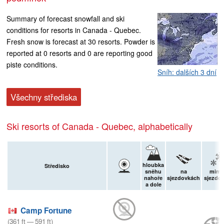
Summary of forecast snowfall and ski
conditions for resorts in Canada - Quebec.
Fresh snow is forecast at 30 resorts. Powder is
reported at 0 resorts and 0 are reporting good
piste conditions.
Sníh: dalších 3 dní
Všechny střediska
Ski resorts of Canada - Quebec, alphabetically
hloubka
Středisko
sněhu
na
mim
nahoře
sjezdovkách
sjezdo
a dole
Camp Fortune
(
361
ft
—
591
ft
)