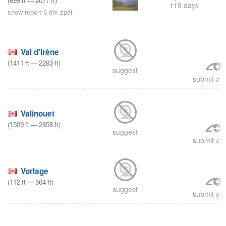
(
699
ft
—
2077
ft
)
119 days
snow report 6 dní zpět
Val d'Irène
(
1411
ft
—
2293
ft
)
suggest
submit a r
Valinouet
(
1509
ft
—
2658
ft
)
suggest
submit a r
Vorlage
(
112
ft
—
564
ft
)
suggest
submit a r