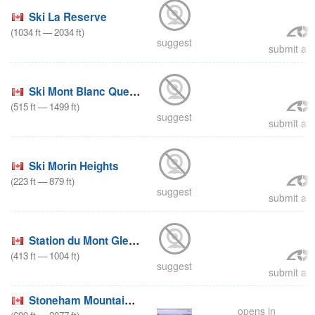
Ski La Reserve
(
1034
ft
—
2034
ft
)
suggest
submit a r
Ski Mont Blanc Quebec
(
515
ft
—
1499
ft
)
suggest
submit a r
Ski Morin Heights
(
223
ft
—
879
ft
)
suggest
submit a r
Station du Mont Gleason
(
413
ft
—
1004
ft
)
suggest
submit a r
Stoneham Mountain Resort
opens in