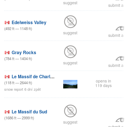
suggest
submit a r
Edelweiss Valley
(
492
ft
—
1148
ft
)
suggest
submit a r
Gray Rocks
(
784
ft
—
1404
ft
)
suggest
submit a r
Le Massif de Charlevoix
opens in
(
118
ft
—
2644
ft
)
119 days
snow report 6 dní zpět
Le Massif du Sud
(
1686
ft
—
2999
ft
)
suggest
submit a r