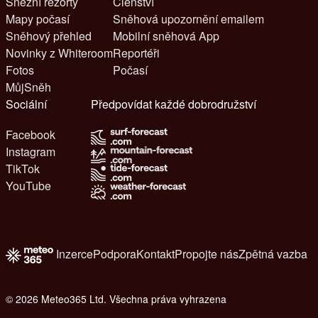
Sněžní rezorty
Členství
Mapy počasí
Sněhová upozornění emailem
Sněhový přehled
Mobilní sněhová App
Novinky z Whiteroom
Reportéři
Fotos
Počasí
MůjSněh
Sociální
Předpovídat každé dobrodružství
Facebook
Instagram
TikTok
YouTube
Inzerce
Podpora
Kontakt
Propojte nás
Zpětná vazba
© 2026 Meteo365 Ltd. Všechna práva vyhrazena
8