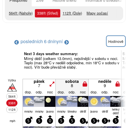
Předpověď
Živě
Historie sněhu
Informace o středisku
564
ft
(Nahoře)
338
ft
(Střed)
112
ft
(Dole)
Mapy počasí
posledních 6 dní
nyní
Hodinově
Next 3 days weather summary:
So
Mírný déšť (celkem 13.0mm), nejsilnější v sobotu v noci.
Mír
Teplo (max 28°C v neděli odpoledne, min 18°C v sobotu v
Tep
noci). Vítr bude převážně slabý.
noc
Výška
pátek
sobota
neděle
7
8
9
dop.
odp.
noc
dop.
odp.
noc
dop.
odp.
noc
do
564
ft
338
ft
lehký
leh
112
ft
mraky
mraky
jasno
mraky
blesky
déšť
jasno
déšť
déšť
dé
mph
5
5
0
5
5
5
5
5
5
5