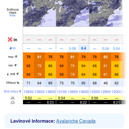
Sněhová
mapa
Více
in
—
—
—
—
—
—
—
—
—
0.4
—
—
—
—
0.08
—
0.04
0.04
0.
in
75
81
75
75
81
73
73
82
75
6
max
°
F
68
79
66
68
79
64
66
81
66
6
min
°
F
68
79
66
68
79
64
66
81
66
6
chill
°
F
71
64
89
73
75
95
68
46
62
8
Vlhkost
%
13600
13600
13800
13100
13600
13600
12500
12800
12000
128
Bod mrazu
ft
5:52
—
—
5:54
—
—
5:56
—
—
5:
—
—
8:23
—
—
8:22
—
—
8:21
Lavínové informace:
Avalanche Canada