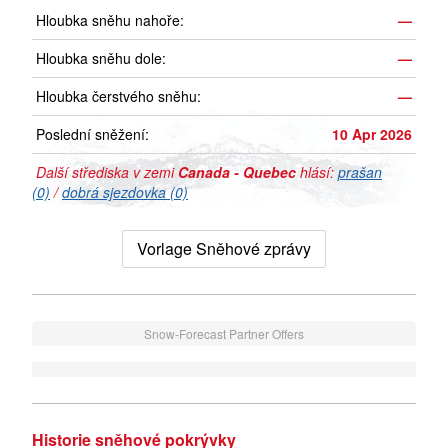
Hloubka sněhu nahoře:
—
Hloubka sněhu dole:
—
Hloubka čerstvého sněhu:
—
Poslední sněžení:
10 Apr 2026
Další střediska v zemi
Canada - Quebec
hlásí:
prašan
(0)
/
dobrá sjezdovka (0)
Vorlage Sněhové zprávy
Snow-Forecast Partner Offers
Historie sněhové pokrývky