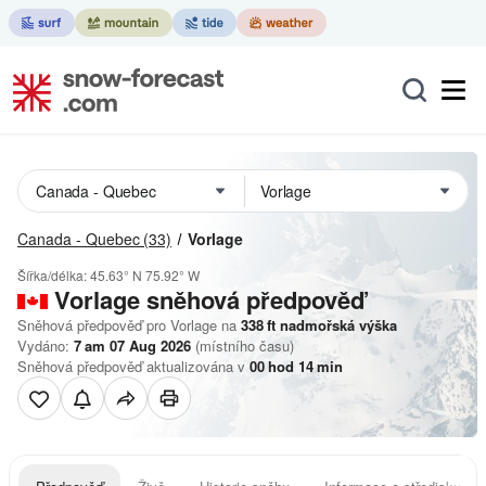
Canada - Quebec
(33)
Vorlage
Šířka/délka:
45.63° N
75.92° W
Vorlage
sněhová předpověď
Sněhová předpověď pro Vorlage na
338
ft
nadmořská výška
Vydáno:
7 am 07 Aug 2026
(místního času)
Sněhová předpověď aktualizována v
00
hod
14
min