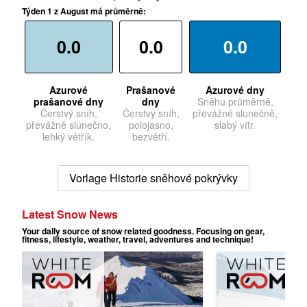
Týden 1 z August má průměrně:
0.0
0.0
0.0
Azurové
Prašanové
Azurové dny
prašanové dny
dny
Sněhu průměrně,
Čerstvý sníh,
Čerstvý sníh,
převážně slunečně,
převážně slunečno,
polojasno,
slabý vítr.
lehký větřík.
bezvětří.
Vorlage Historie sněhové pokrývky