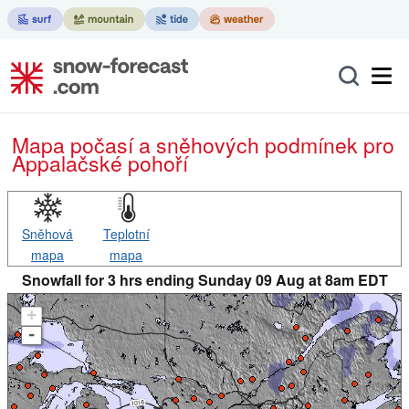
Mapa počasí a sněhových podmínek pro
Appalačské pohoří
Sněhová
Teplotní
mapa
mapa
Snowfall for 3 hrs ending Sunday 09 Aug at 8am EDT
+
-