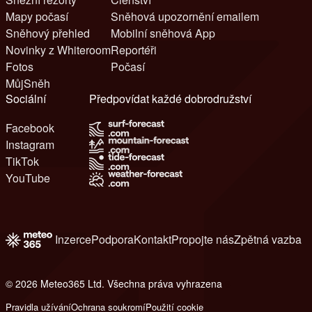
Mapy počasí
Sněhová upozornění emailem
Sněhový přehled
Mobilní sněhová App
Novinky z Whiteroom
Reportéři
Fotos
Počasí
MůjSněh
Sociální
Předpovídat každé dobrodružství
Facebook
Instagram
TikTok
YouTube
Inzerce
Podpora
Kontakt
Propojte nás
Zpětná vazba
© 2026 Meteo365 Ltd. Všechna práva vyhrazena
6
Pravidla užívání
Ochrana soukromí
Použití cookie