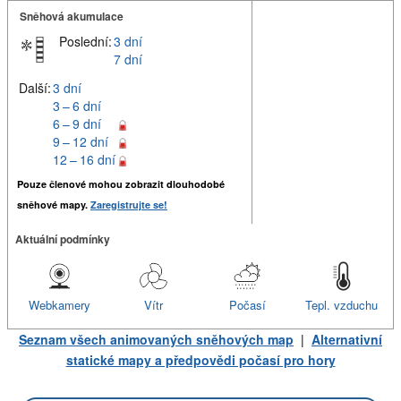
Sněhová akumulace
Poslední:
3 dní
7 dní
Další:
3 dní
3 – 6 dní
6 – 9 dní
9 – 12 dní
12 – 16 dní
Pouze členové mohou zobrazit dlouhodobé
sněhové mapy.
Zaregistrujte se!
Aktuální podmínky
Webkamery
Vítr
Počasí
Tepl. vzduchu
Seznam všech animovaných sněhových map
|
Alternativní
statické mapy a předpovědi počasí pro hory