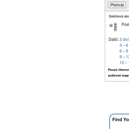
Sněhová ak
Pos
Další:
3 dní
3 – 6
6 – 9
9 – 1
12 – 
Pouze členov
sněhové map
Find Yo