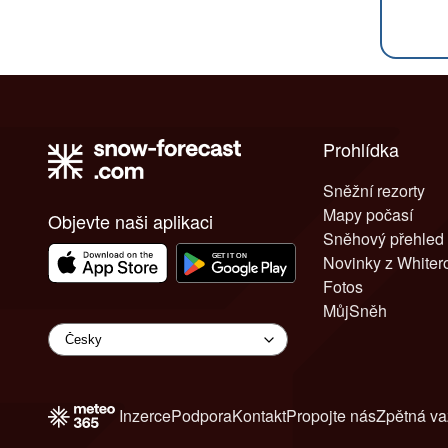
Prohlídka
Sněžní rezorty
Mapy počasí
Objevte naši aplikaci
Sněhový přehled
Novinky z White
Fotos
MůjSněh
Inzerce
Podpora
Kontakt
Propojte nás
Zpětná v