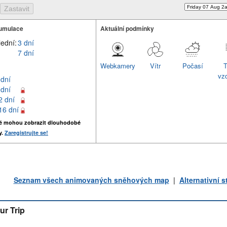
umulace
Aktuální podmínky
lední:
3 dní
7 dní
Webkamery
Vítr
Počasí
T
vz
 dní
 dní
2 dní
16 dní
é mohou zobrazit dlouhodobé
y.
Zaregistrujte se!
Seznam všech animovaných sněhových map
|
Alternativní 
ur Trip