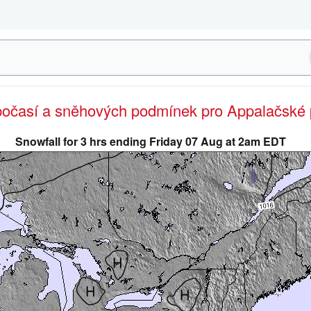
 počasí a sněhových podmínek pro Appalačské 
Snowfall for 3 hrs ending Friday 07 Aug at 2am EDT