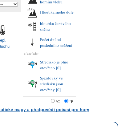
horním vleku
Hloubka sněhu dole
hloubka čerstvého
sněhu
Počet dní od
epl.
posledního sněžení
duchu
Ukaž kde:
Středisko je plně
otevřeno
[0]
Sjezdovky ve
středisku jsou
otevřeny
[0]
°C
°F
statické mapy a předpovědi počasí pro hory