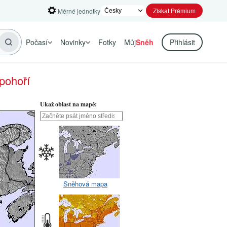
Získat Prémium
Měrné jednotky
Počasí
Novinky
Fotky
Můj
Sněh
Přihlásit
pohoří
Ukaž oblast na mapě:
Sněhová mapa