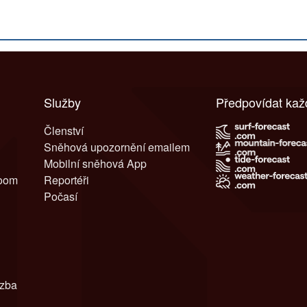
Služby
Předpovídat ka
Členství
Sněhová upozornění emailem
Mobilní sněhová App
room
Reportéři
Počasí
azba