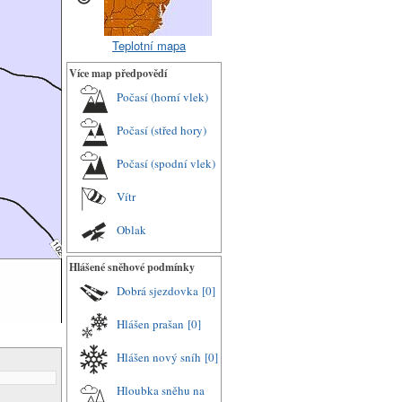
Teplotní mapa
Více map předpovědí
Počasí (horní vlek)
Počasí (střed hory)
Počasí (spodní vlek)
Vítr
Oblak
Hlášené sněhové podmínky
Dobrá sjezdovka
[0]
Hlášen prašan
[0]
Hlášen nový sníh
[0]
Hloubka sněhu na