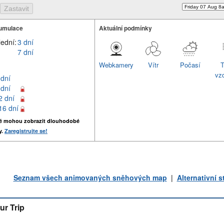
umulace
Aktuální podmínky
lední:
3 dní
7 dní
Webkamery
Vítr
Počasí
T
vz
 dní
 dní
2 dní
16 dní
é mohou zobrazit dlouhodobé
y.
Zaregistrujte se!
Seznam všech animovaných sněhových map
|
Alternativní 
ur Trip