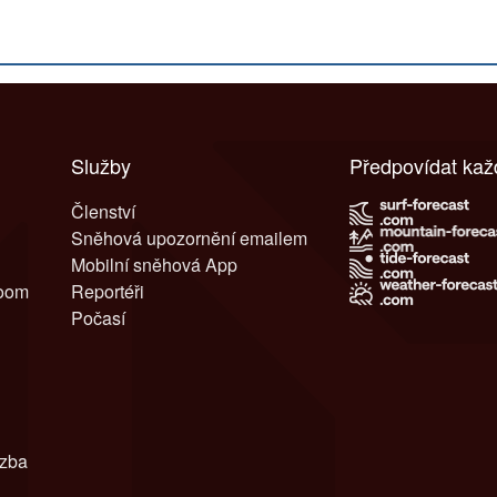
Služby
Předpovídat ka
Členství
Sněhová upozornění emailem
Mobilní sněhová App
room
Reportéři
Počasí
azba