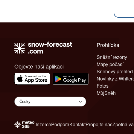
Prohlídka
Sněžní rezorty
Mapy počasí
Objevte naši aplikaci
Sněhový přehled
Novinky z White
Fotos
MůjSněh
Inzerce
Podpora
Kontakt
Propojte nás
Zpětná v