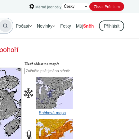
Získat Prémium
Měrné jednotky
Počasí
Novinky
Fotky
Můj
Sněh
Přihlásit
pohoří
Ukaž oblast na mapě:
Sněhová mapa