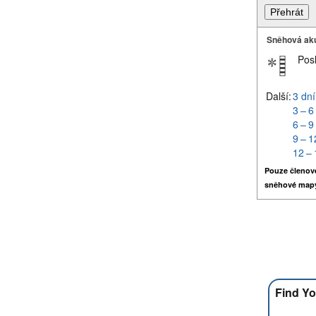
Sněhová ak
Pos
Další:
3 dní
3 – 6
6 – 9
9 – 1
12 – 
Pouze členov
sněhové map
Find Yo