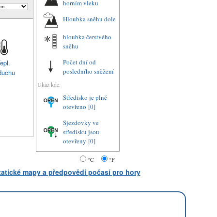
horním vleku
Hloubka sněhu dole
hloubka čerstvého
sněhu
Počet dní od
epl.
posledního sněžení
duchu
Ukaž kde:
Středisko je plně
otevřeno
[0]
Sjezdovky ve
středisku jsou
otevřeny
[0]
°C
°F
statické mapy a předpovědi počasí pro hory