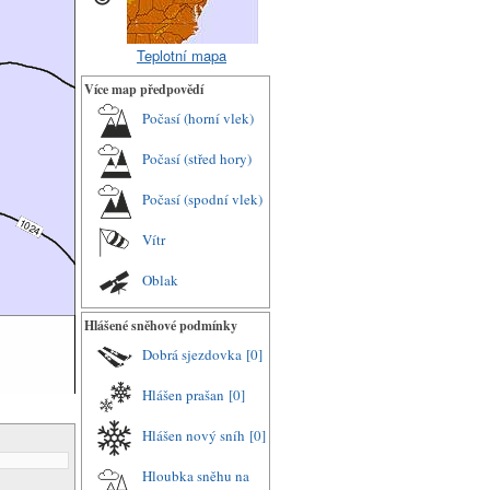
Teplotní mapa
Více map předpovědí
Počasí (horní vlek)
Počasí (střed hory)
Počasí (spodní vlek)
Vítr
Oblak
Hlášené sněhové podmínky
Dobrá sjezdovka
[0]
Hlášen prašan
[0]
Hlášen nový sníh
[0]
Hloubka sněhu na