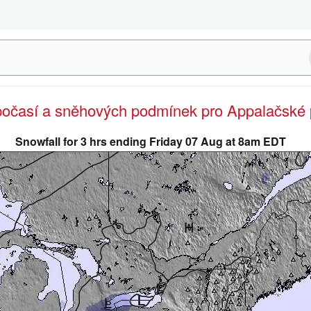
 počasí a sněhových podmínek pro Appalačské 
Snowfall for 3 hrs ending Friday 07 Aug at 8am EDT