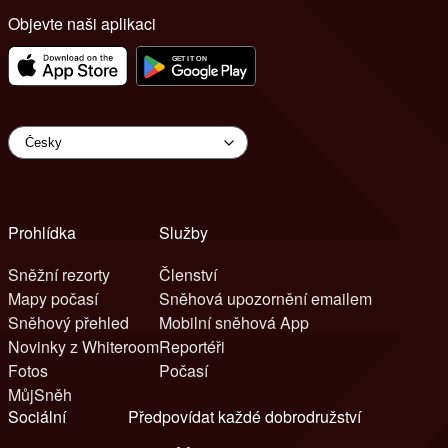
Objevte naši aplikaci
Prohlídka
Služby
Sněžní rezorty
Členství
Mapy počasí
Sněhová upozornění emailem
Sněhový přehled
Mobilní sněhová App
Novinky z Whiteroom
Reportéři
Fotos
Počasí
MůjSněh
Sociální
Předpovídat každé dobrodružství