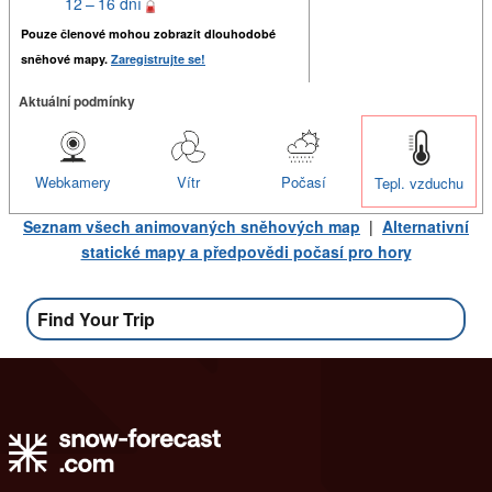
12 – 16 dní
Pouze členové mohou zobrazit dlouhodobé
sněhové mapy.
Zaregistrujte se!
Aktuální podmínky
Webkamery
Vítr
Počasí
Tepl. vzduchu
Seznam všech animovaných sněhových map
|
Alternativní
statické mapy a předpovědi počasí pro hory
Find Your Trip