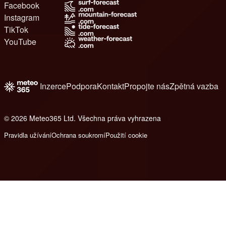
Facebook
Instagram
TikTok
YouTube
Inzerce
Podpora
Kontakt
Propojte nás
Zpětná vazba
© 2026 Meteo365 Ltd. Všechna práva vyhrazena
6
Pravidla užívání
Ochrana soukromí
Použití cookie