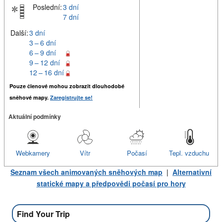
Poslední:
3 dní
7 dní
Další:
3 dní
3 – 6 dní
6 – 9 dní
9 – 12 dní
12 – 16 dní
Pouze členové mohou zobrazit dlouhodobé
sněhové mapy.
Zaregistrujte se!
Aktuální podmínky
Webkamery
Vítr
Počasí
Tepl. vzduchu
Seznam všech animovaných sněhových map
|
Alternativní
statické mapy a předpovědi počasí pro hory
Find Your Trip