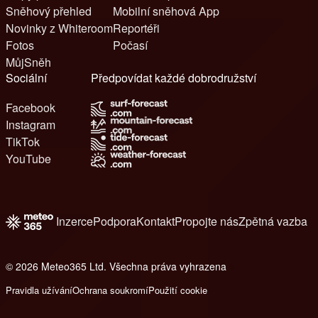
Sněhový přehled
Mobilní sněhová App
Novinky z Whiteroom
Reportéři
Fotos
Počasí
MůjSněh
Sociální
Předpovídat každé dobrodružství
Facebook
Instagram
TikTok
YouTube
Inzerce
Podpora
Kontakt
Propojte nás
Zpětná vazba
© 2026 Meteo365 Ltd. Všechna práva vyhrazena
6
Pravidla užívání
Ochrana soukromí
Použití cookie