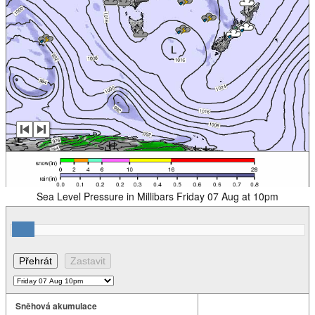
Sea Level Pressure in Millibars Friday 07 Aug at 10pm
Sněhová akumulace