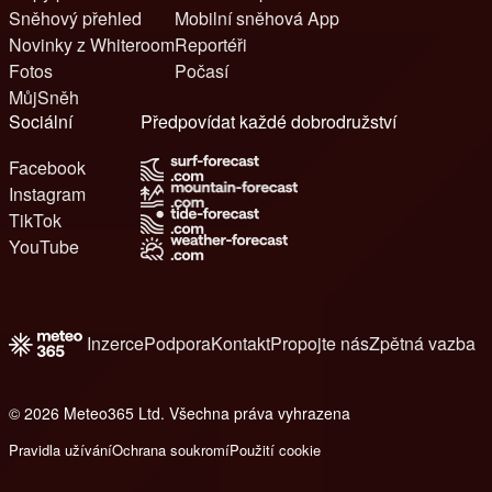
Sněhový přehled
Mobilní sněhová App
Novinky z Whiteroom
Reportéři
Fotos
Počasí
MůjSněh
Sociální
Předpovídat každé dobrodružství
Facebook
Instagram
TikTok
YouTube
Inzerce
Podpora
Kontakt
Propojte nás
Zpětná vazba
© 2026 Meteo365 Ltd. Všechna práva vyhrazena
6
Pravidla užívání
Ochrana soukromí
Použití cookie