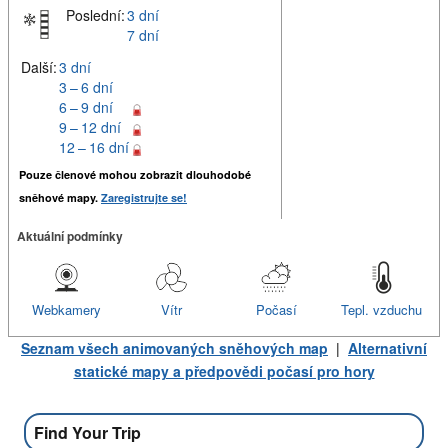
Poslední:
3 dní
7 dní
Další:
3 dní
3 – 6 dní
6 – 9 dní
9 – 12 dní
12 – 16 dní
Pouze členové mohou zobrazit dlouhodobé
sněhové mapy.
Zaregistrujte se!
Aktuální podmínky
Webkamery
Vítr
Počasí
Tepl. vzduchu
Seznam všech animovaných sněhových map
|
Alternativní
statické mapy a předpovědi počasí pro hory
Find Your Trip