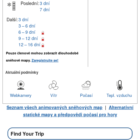
Poslední:
3 dní
7 dní
Další:
3 dní
3 – 6 dní
6 – 9 dní
9 – 12 dní
12 – 16 dní
Pouze členové mohou zobrazit dlouhodobé
sněhové mapy.
Zaregistrujte se!
Aktuální podmínky
Webkamery
Vítr
Počasí
Tepl. vzduchu
Seznam všech animovaných sněhových map
|
Alternativní
statické mapy a předpovědi počasí pro hory
Find Your Trip