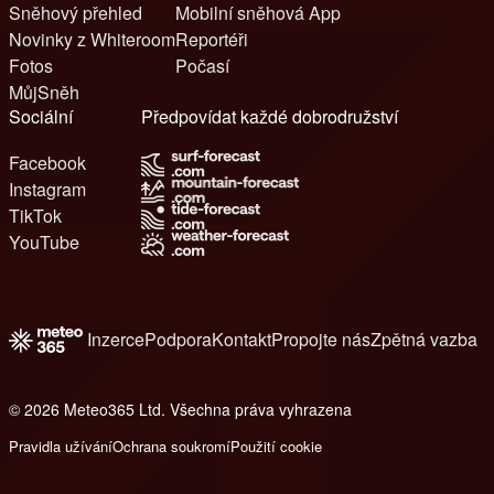
Sněhový přehled
Mobilní sněhová App
Novinky z Whiteroom
Reportéři
Fotos
Počasí
MůjSněh
Sociální
Předpovídat každé dobrodružství
Facebook
Instagram
TikTok
YouTube
Inzerce
Podpora
Kontakt
Propojte nás
Zpětná vazba
© 2026 Meteo365 Ltd. Všechna práva vyhrazena
6
Pravidla užívání
Ochrana soukromí
Použití cookie