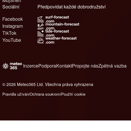
MůjSněh
Sociální
Předpovídat každé dobrodružství
Facebook
Instagram
TikTok
YouTube
Inzerce
Podpora
Kontakt
Propojte nás
Zpětná vazba
© 2026 Meteo365 Ltd. Všechna práva vyhrazena
6
Pravidla užívání
Ochrana soukromí
Použití cookie