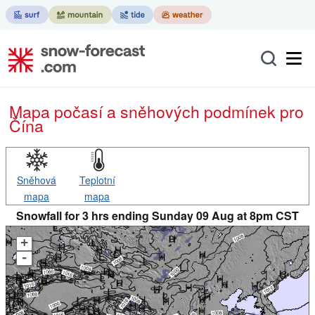
Mapa počasí a sněhových podmínek pro
Čína
Sněhová
Teplotní
mapa
mapa
Snowfall for 3 hrs ending Sunday 09 Aug at 8pm CST
+
-