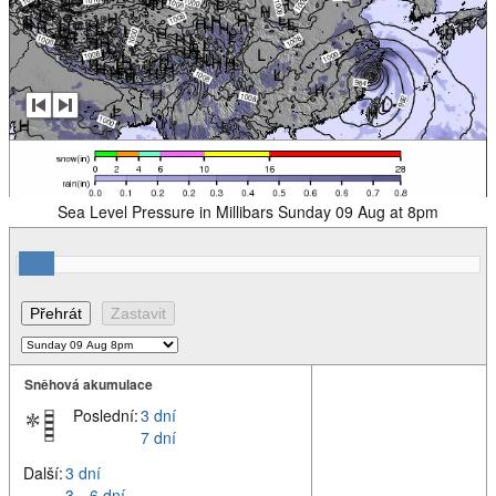
Sea Level Pressure in Millibars Sunday 09 Aug at 8pm
Sněhová akumulace
Poslední:
3 dní
7 dní
Další:
3 dní
3 – 6 dní