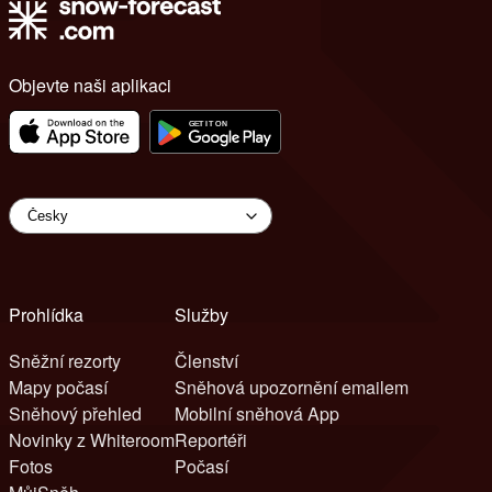
Objevte naši aplikaci
Prohlídka
Služby
Sněžní rezorty
Členství
Mapy počasí
Sněhová upozornění emailem
Sněhový přehled
Mobilní sněhová App
Novinky z Whiteroom
Reportéři
Fotos
Počasí