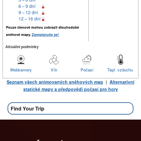
6 – 9 dní
9 – 12 dní
12 – 16 dní
Pouze členové mohou zobrazit dlouhodobé
sněhové mapy.
Zaregistrujte se!
Aktuální podmínky
Webkamery
Vítr
Počasí
Tepl. vzduchu
Seznam všech animovaných sněhových map
|
Alternativní
statické mapy a předpovědi počasí pro hory
Find Your Trip