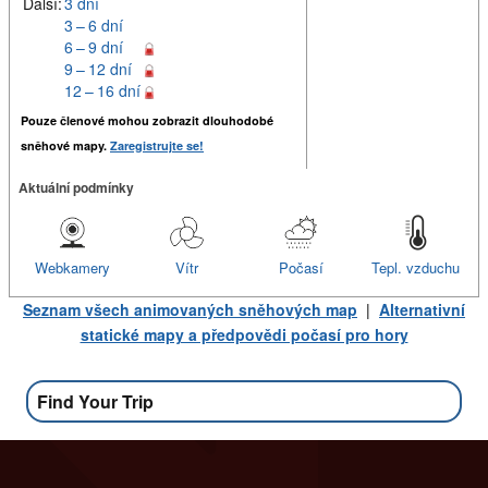
Další:
3 dní
3 – 6 dní
6 – 9 dní
9 – 12 dní
12 – 16 dní
Pouze členové mohou zobrazit dlouhodobé
sněhové mapy.
Zaregistrujte se!
Aktuální podmínky
Webkamery
Vítr
Počasí
Tepl. vzduchu
Seznam všech animovaných sněhových map
|
Alternativní
statické mapy a předpovědi počasí pro hory
Find Your Trip