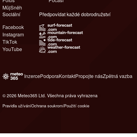
Fotos
Počasí
MůjSněh
Sociální
Předpovídat každé dobrodružství
Facebook
Instagram
TikTok
YouTube
Inzerce
Podpora
Kontakt
Propojte nás
Zpětná vazba
© 2026 Meteo365 Ltd. Všechna práva vyhrazena
6
Pravidla užívání
Ochrana soukromí
Použití cookie