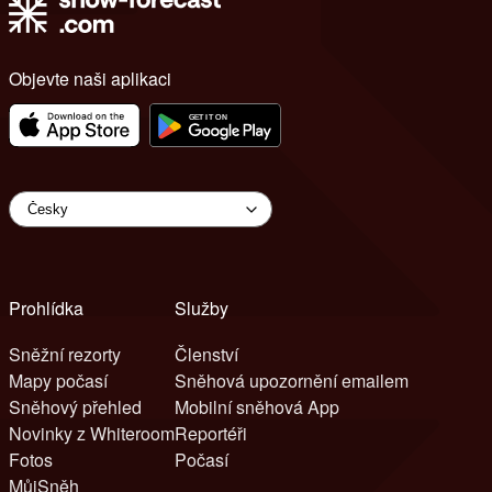
Objevte naši aplikaci
Prohlídka
Služby
Sněžní rezorty
Členství
Mapy počasí
Sněhová upozornění emailem
Sněhový přehled
Mobilní sněhová App
Novinky z Whiteroom
Reportéři
Fotos
Počasí
MůjSněh