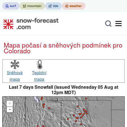
Mapa počasí a sněhových podmínek pro
Colorado
Sněhová
Teplotní
mapa
mapa
Last 7 days Snowfall (issued Wednesday 05 Aug at
12pm MDT)
+
-