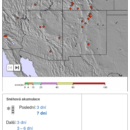
Sněhová akumulace
Poslední:
3 dní
7 dní
Další:
3 dní
3 – 6 dní