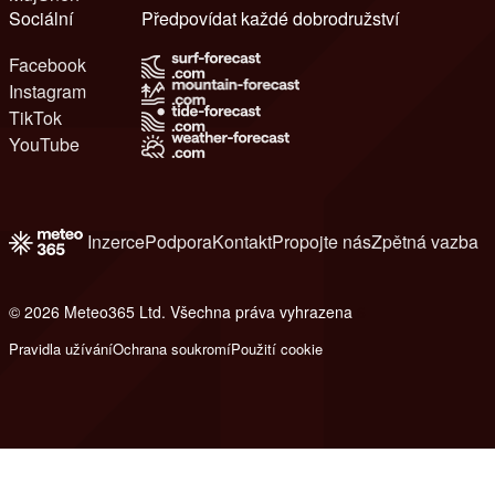
Sociální
Předpovídat každé dobrodružství
Facebook
Instagram
TikTok
YouTube
Inzerce
Podpora
Kontakt
Propojte nás
Zpětná vazba
© 2026 Meteo365 Ltd. Všechna práva vyhrazena
6
Pravidla užívání
Ochrana soukromí
Použití cookie