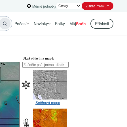
Získat Prémium
Měrné jednotky
Počasí
Novinky
Fotky
Můj
Sněh
Přihlásit
Ukaž oblast na mapě:
Sněhová mapa