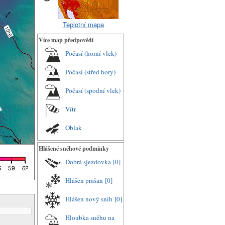
Teplotní mapa
Více map předpovědí
Počasí (horní vlek)
Počasí (střed hory)
Počasí (spodní vlek)
Vítr
Oblak
Hlášené sněhové podmínky
Dobrá sjezdovka
[0]
Hlášen prašan
[0]
Hlášen nový sníh
[0]
Hloubka sněhu na