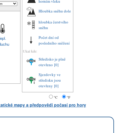
horním vleku
Hloubka sněhu dole
hloubka čerstvého
sněhu
Počet dní od
epl.
posledního sněžení
duchu
Ukaž kde:
Středisko je plně
otevřeno
[0]
Sjezdovky ve
středisku jsou
otevřeny
[0]
°C
°F
statické mapy a předpovědi počasí pro hory