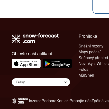
Prohlídka
Sněžní rezorty
Mapy počasí
Objevte naši aplikaci
Sněhový přehled
Novinky z White
Fotos
MůjSněh
Inzerce
Podpora
Kontakt
Propojte nás
Zpětná v