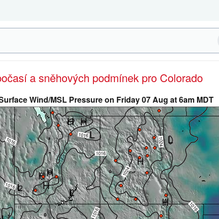
 počasí a sněhových podmínek pro Colorado
Surface Wind/MSL Pressure on Friday 07 Aug at 6am MDT