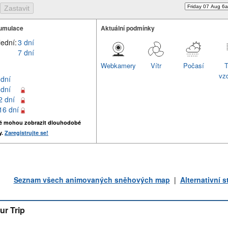
umulace
Aktuální podmínky
lední:
3 dní
7 dní
Webkamery
Vítr
Počasí
T
vz
 dní
 dní
2 dní
16 dní
é mohou zobrazit dlouhodobé
y.
Zaregistrujte se!
Seznam všech animovaných sněhových map
|
Alternativní 
ur Trip