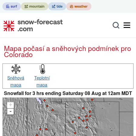
Mapa počasí a sněhových podmínek pro
Colorado
Sněhová
Teplotní
mapa
mapa
Snowfall for 3 hrs ending Saturday 08 Aug at 12am MDT
+
-