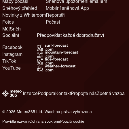
Mapy počasí
Sněhová upozornění emailem
Sněhový přehled
Mobilní sněhová App
Novinky z Whiteroom
Reportéři
Fotos
Počasí
MůjSněh
Sociální
Předpovídat každé dobrodružství
Facebook
Instagram
TikTok
YouTube
Inzerce
Podpora
Kontakt
Propojte nás
Zpětná vazba
© 2026 Meteo365 Ltd. Všechna práva vyhrazena
6
Pravidla užívání
Ochrana soukromí
Použití cookie