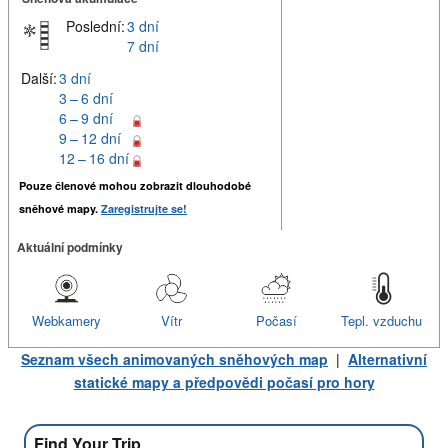
Poslední:
3 dní
7 dní
Další:
3 dní
3 – 6 dní
6 – 9 dní
9 – 12 dní
12 – 16 dní
Pouze členové mohou zobrazit dlouhodobé
sněhové mapy.
Zaregistrujte se!
Aktuální podmínky
Webkamery
Vítr
Počasí
Tepl. vzduchu
Seznam všech animovaných sněhových map
|
Alternativní
statické mapy a předpovědi počasí pro hory
Find Your Trip