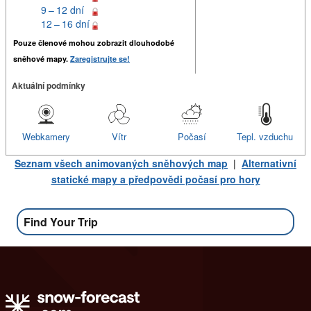
9 – 12 dní
12 – 16 dní
Pouze členové mohou zobrazit dlouhodobé
sněhové mapy.
Zaregistrujte se!
Aktuální podmínky
Webkamery
Vítr
Počasí
Tepl. vzduchu
Seznam všech animovaných sněhových map
|
Alternativní
statické mapy a předpovědi počasí pro hory
Find Your Trip