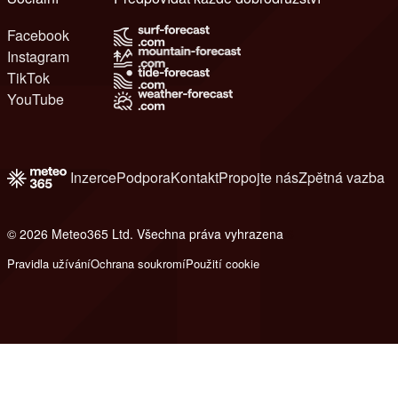
Facebook
Instagram
TikTok
YouTube
Inzerce
Podpora
Kontakt
Propojte nás
Zpětná vazba
© 2026 Meteo365 Ltd. Všechna práva vyhrazena
6
Pravidla užívání
Ochrana soukromí
Použití cookie