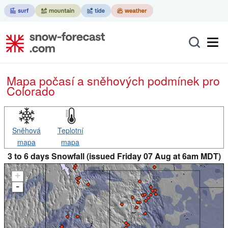
Mapa počasí a sněhových podmínek pro
Colorado
Sněhová
Teplotní
mapa
mapa
3 to 6 days Snowfall (issued Friday 07 Aug at 6am MDT)
+
-