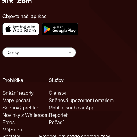
Objevte naši aplikaci
Prohlídka
Služby
Sněžní rezorty
Členství
Mapy počasí
Sněhová upozornění emailem
Sněhový přehled
Mobilní sněhová App
Novinky z Whiteroom
Reportéři
Fotos
Počasí
MůjSněh
Sociální
Předpovídat každé dobrodružství