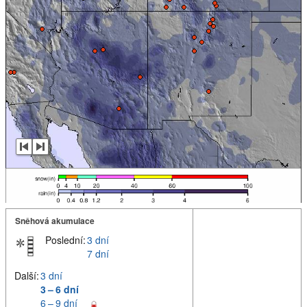
Sněhová akumulace
Poslední:
3 dní
7 dní
Další:
3 dní
3 – 6 dní
6 – 9 dní