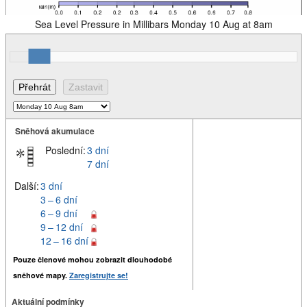
Sea Level Pressure in Millibars Monday 10 Aug at 8am
Sněhová akumulace
Poslední:
3 dní
7 dní
Další:
3 dní
3 – 6 dní
6 – 9 dní
9 – 12 dní
12 – 16 dní
Pouze členové mohou zobrazit dlouhodobé
sněhové mapy.
Zaregistrujte se!
Aktuální podmínky