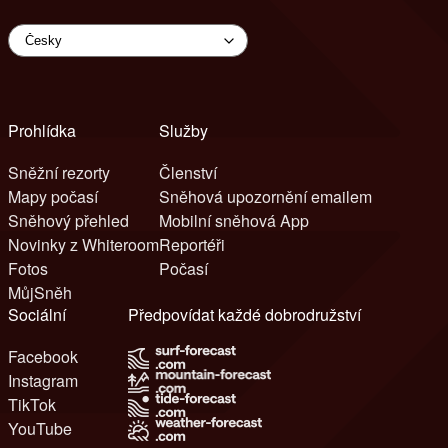
Prohlídka
Služby
Sněžní rezorty
Členství
Mapy počasí
Sněhová upozornění emailem
Sněhový přehled
Mobilní sněhová App
Novinky z Whiteroom
Reportéři
Fotos
Počasí
MůjSněh
Sociální
Předpovídat každé dobrodružství
Facebook
Instagram
TikTok
YouTube