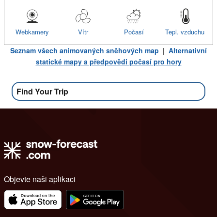
Webkamery
Vítr
Počasí
Tepl. vzduchu
Seznam všech animovaných sněhových map
|
Alternativní
statické mapy a předpovědi počasí pro hory
Find Your Trip
Objevte naši aplikaci