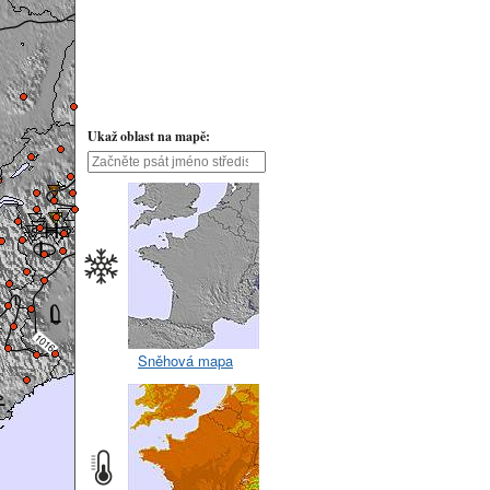
Ukaž oblast na mapě:
Sněhová mapa