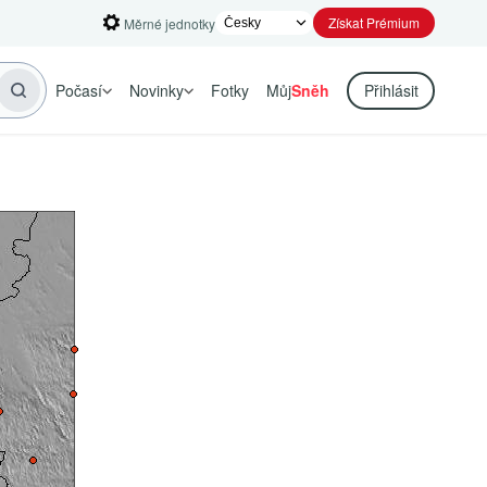
Získat Prémium
Měrné jednotky
Počasí
Novinky
Fotky
Můj
Sněh
Přihlásit