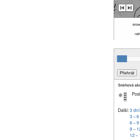
Sněhová ak
Pos
Další:
3 dní
3 – 6
6 – 9
9 – 1
12 – 