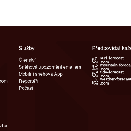
Služby
Předpovídat ka
Členství
Sněhová upozornění emailem
Mobilní sněhová App
room
Reportéři
Počasí
azba