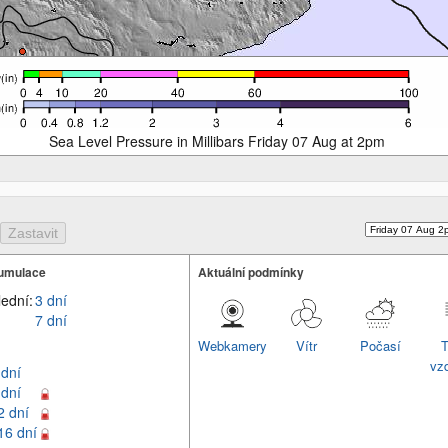
Sea Level Pressure in Millibars Friday 07 Aug at 2pm
umulace
Aktuální podmínky
lední:
3 dní
7 dní
Webkamery
Vítr
Počasí
T
vz
 dní
 dní
2 dní
16 dní