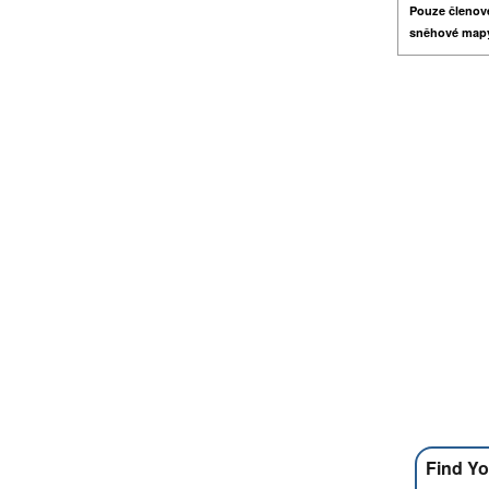
Pouze členov
sněhové map
Find Yo