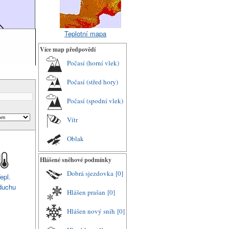
Teplotní mapa
Více map předpovědí
Počasí (horní vlek)
Počasí (střed hory)
Počasí (spodní vlek)
Vítr
Oblak
Hlášené sněhové podmínky
Dobrá sjezdovka
[0]
epl.
duchu
Hlášen prašan
[0]
Hlášen nový sníh
[0]