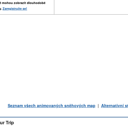
é mohou zobrazit dlouhodobé
y.
Zaregistrujte se!
Seznam všech animovaných sněhových map
|
Alternativní 
ur Trip