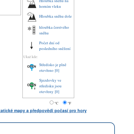
Hloubka sněhu na
horním vleku
Hloubka sněhu dole
hloubka čerstvého
sněhu
Počet dní od
posledního sněžení
Ukaž kde:
Středisko je plně
otevřeno
[0]
Sjezdovky ve
středisku jsou
otevřeny
[0]
°C
°F
statické mapy a předpovědi počasí pro hory