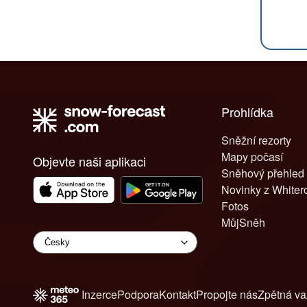
Prohlídka
Sněžní rezorty
Mapy počasí
Objevte naši aplikaci
Sněhový přehled
Novinky z White
Fotos
MůjSněh
Inzerce
Podpora
Kontakt
Propojte nás
Zpětná v