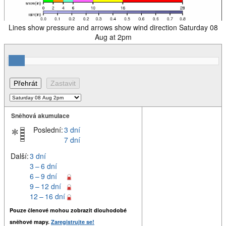
Lines show pressure and arrows show wind direction Saturday 08
Aug at 2pm
Sněhová akumulace
Poslední:
3 dní
7 dní
Další:
3 dní
3 – 6 dní
6 – 9 dní
9 – 12 dní
12 – 16 dní
Pouze členové mohou zobrazit dlouhodobé
sněhové mapy.
Zaregistrujte se!