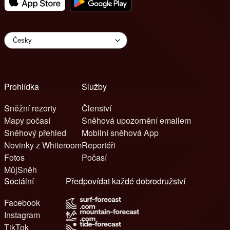
Prohlídka
Služby
Sněžní rezorty
Členství
Mapy počasí
Sněhová upozornění emailem
Sněhový přehled
Mobilní sněhová App
Novinky z Whiteroom
Reportéři
Fotos
Počasí
MůjSněh
Sociální
Předpovídat každé dobrodružství
Facebook
Instagram
TikTok