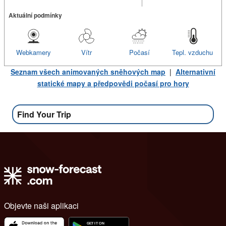
Aktuální podmínky
Webkamery
Vítr
Počasí
Tepl. vzduchu
Seznam všech animovaných sněhových map
|
Alternativní
statické mapy a předpovědi počasí pro hory
Find Your Trip
Objevte naši aplikaci