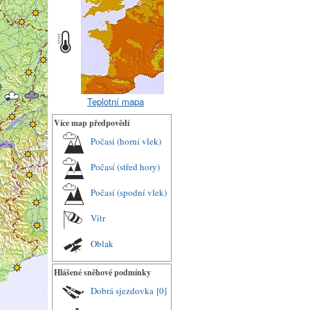
Teplotní mapa
Více map předpovědí
Počasí (horní vlek)
Počasí (střed hory)
Počasí (spodní vlek)
Vítr
Oblak
Hlášené sněhové podmínky
Dobrá sjezdovka
[0]