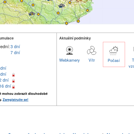
umulace
Aktuální podmínky
lední:
3 dní
7 dní
Webkamery
Vítr
T
Počasí
vz
 dní
 dní
2 dní
16 dní
é mohou zobrazit dlouhodobé
y.
Zaregistrujte se!