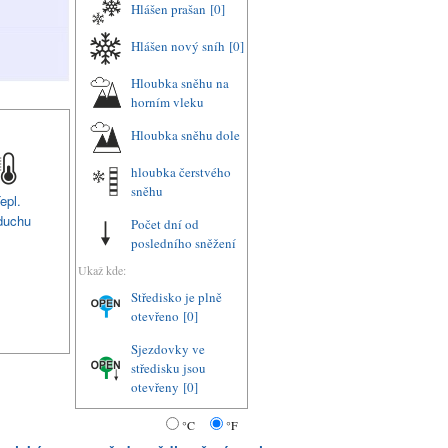
Hlášen prašan
[0]
Hlášen nový sníh
[0]
Hloubka sněhu na
horním vleku
Hloubka sněhu dole
hloubka čerstvého
sněhu
epl.
duchu
Počet dní od
posledního sněžení
Ukaž kde:
Středisko je plně
otevřeno
[0]
Sjezdovky ve
středisku jsou
otevřeny
[0]
°C
°F