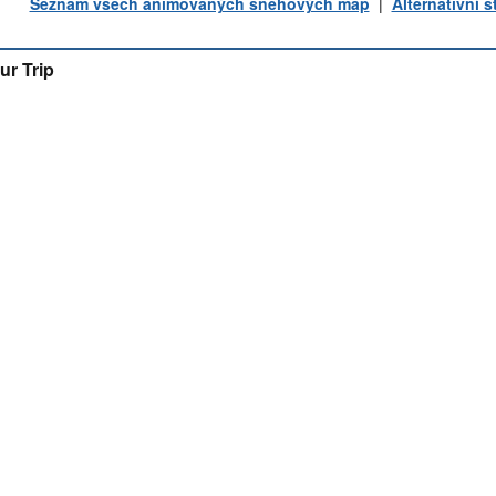
Seznam všech animovaných sněhových map
|
Alternativní 
ur Trip