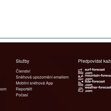
Služby
Předpovídat ka
Členství
Sněhová upozornění emailem
Mobilní sněhová App
room
Reportéři
Počasí