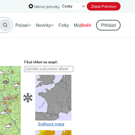
Získat Prémium
Měrné jednotky
Počasí
Novinky
Fotky
Můj
Sněh
Přihlásit
Ukaž oblast na mapě:
Sněhová mapa