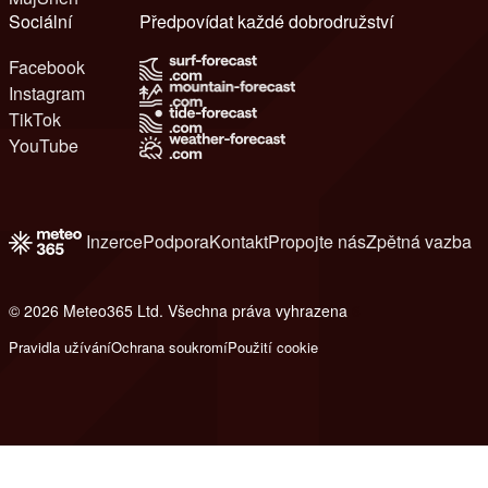
Sociální
Předpovídat každé dobrodružství
Facebook
Instagram
TikTok
YouTube
Inzerce
Podpora
Kontakt
Propojte nás
Zpětná vazba
© 2026 Meteo365 Ltd. Všechna práva vyhrazena
6
Pravidla užívání
Ochrana soukromí
Použití cookie