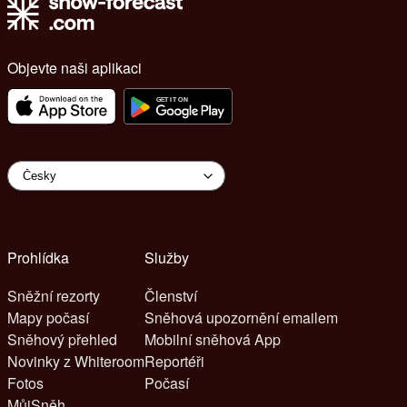
Objevte naši aplikaci
Prohlídka
Služby
Sněžní rezorty
Členství
Mapy počasí
Sněhová upozornění emailem
Sněhový přehled
Mobilní sněhová App
Novinky z Whiteroom
Reportéři
Fotos
Počasí
MůjSněh