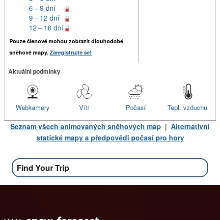
6 – 9 dní
9 – 12 dní
12 – 16 dní
Pouze členové mohou zobrazit dlouhodobé
sněhové mapy.
Zaregistrujte se!
Aktuální podmínky
Webkamery
Vítr
Počasí
Tepl. vzduchu
Seznam všech animovaných sněhových map
|
Alternativní
statické mapy a předpovědi počasí pro hory
Find Your Trip