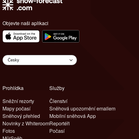
Objevte naši aplikaci
Prohlídka
Služby
Sněžní rezorty
Členství
Mapy počasí
Sněhová upozornění emailem
Sněhový přehled
Mobilní sněhová App
Novinky z Whiteroom
Reportéři
Fotos
Počasí
MůjSněh