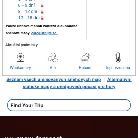
6 – 9 dní
9 – 12 dní
12 – 16 dní
Pouze členové mohou zobrazit dlouhodobé
sněhové mapy.
Zaregistrujte se!
Aktuální podmínky
Webkamery
Vítr
Počasí
Tepl. vzduchu
Seznam všech animovaných sněhových map
|
Alternativní
statické mapy a předpovědi počasí pro hory
Find Your Trip