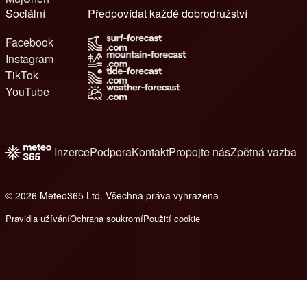
Sociální
Předpovídat každé dobrodružství
Facebook
Instagram
TikTok
YouTube
Inzerce
Podpora
Kontakt
Propojte nás
Zpětná vazba
© 2026 Meteo365 Ltd. Všechna práva vyhrazena
6
Pravidla užívání
Ochrana soukromí
Použití cookie