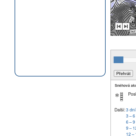
Sněhová ak
Pos
Další:
3 dní
3 – 6
6 – 9
9 – 1
12 – 