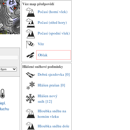
Více map předpovědí
Počasí (horní vlek)
Počasí (střed hory)
Počasí (spodní vlek)
Vítr
Oblak
Hlášené sněhové podmínky
Dobrá sjezdovka
[0]
Hlášen prašan
[0]
Hlášen nový
sníh
[12]
epl.
duchu
Hloubka sněhu na
horním vleku
Hloubka sněhu dole