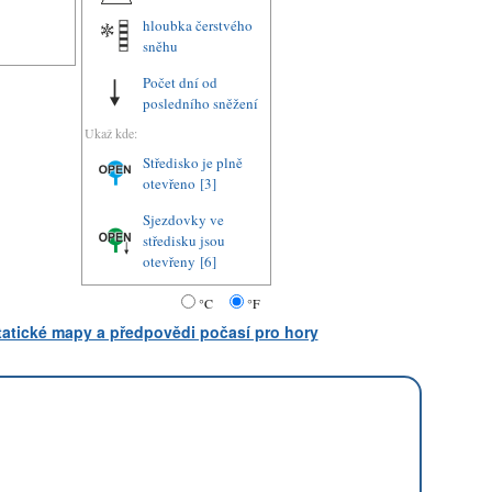
hloubka čerstvého
sněhu
Počet dní od
posledního sněžení
Ukaž kde:
Středisko je plně
otevřeno
[3]
Sjezdovky ve
středisku jsou
otevřeny
[6]
°C
°F
statické mapy a předpovědi počasí pro hory