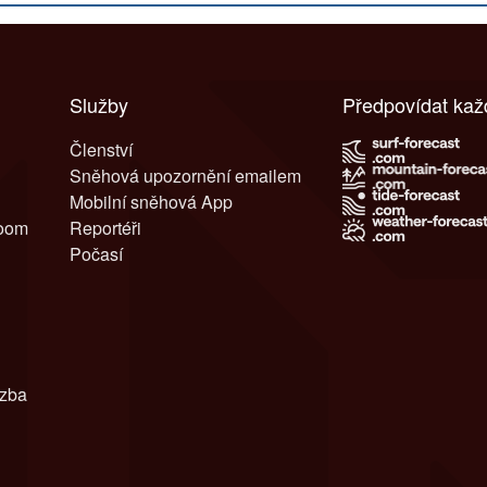
Služby
Předpovídat ka
Členství
Sněhová upozornění emailem
Mobilní sněhová App
room
Reportéři
Počasí
azba