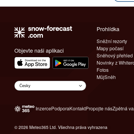
Prohlídka
Sněžní rezorty
Mapy počasí
Objevte naši aplikaci
Sněhový přehled
Novinky z White
Fotos
MůjSněh
Inzerce
Podpora
Kontakt
Propojte nás
Zpětná v
© 2026 Meteo365 Ltd. Všechna práva vyhrazena
6