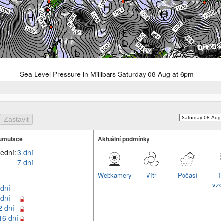
Sea Level Pressure in Millibars Saturday 08 Aug at 6pm
umulace
Aktuální podmínky
lední:
3 dní
7 dní
Webkamery
Vítr
Počasí
T
vz
 dní
 dní
2 dní
16 dní