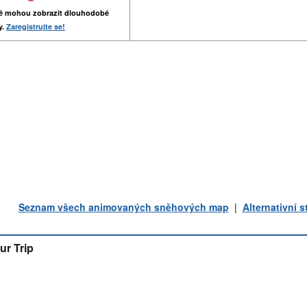
é mohou zobrazit dlouhodobé
y.
Zaregistrujte se!
Seznam všech animovaných sněhových map
|
Alternativní 
ur Trip