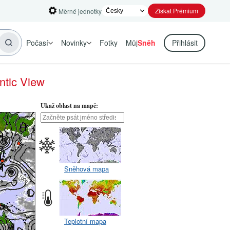
Získat Prémium
Měrné jednotky
Počasí
Novinky
Fotky
Můj
Sněh
Přihlásit
ntic View
Ukaž oblast na mapě:
Sněhová mapa
Teplotní mapa