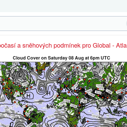
počasí a sněhových podmínek pro Global - Atla
Cloud Cover on Saturday 08 Aug at 6pm UTC