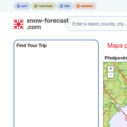
Mapa
Find Your Trip
Předpověď
+
-