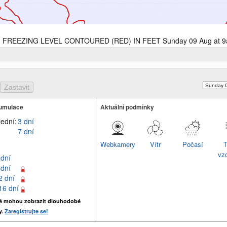
FREEZING LEVEL CONTOURED (RED) IN FEET Sunday 09 Aug at 
umulace
Aktuální podmínky
lední:
3 dní
7 dní
Webkamery
Vítr
Počasí
T
vz
 dní
 dní
2 dní
16 dní
é mohou zobrazit dlouhodobé
y.
Zaregistrujte se!