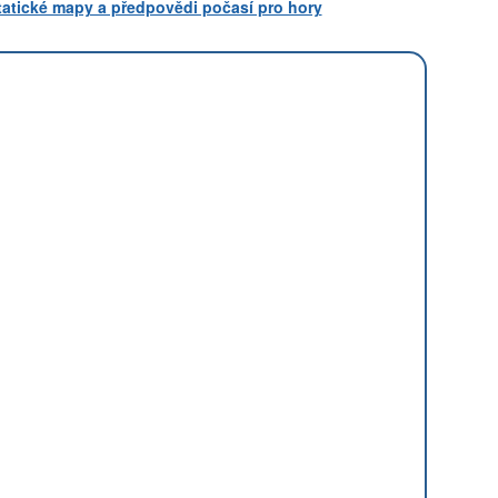
statické mapy a předpovědi počasí pro hory