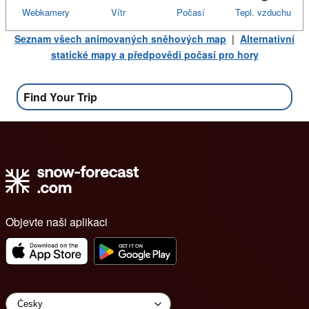
Webkamery
Vítr
Počasí
Tepl. vzduchu
Seznam všech animovaných sněhových map
|
Alternativní
statické mapy a předpovědi počasí pro hory
Find Your Trip
Objevte naši aplikaci