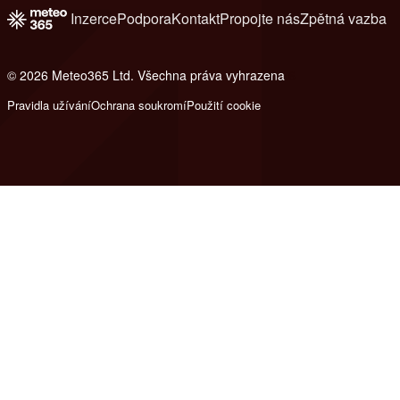
Inzerce
Podpora
Kontakt
Propojte nás
Zpětná vazba
© 2026 Meteo365 Ltd. Všechna práva vyhrazena
6
Pravidla užívání
Ochrana soukromí
Použití cookie