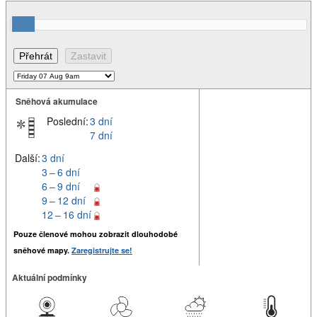
Sněhová akumulace
Poslední:
3 dní
7 dní
Další:
3 dní
3 – 6 dní
6 – 9 dní
9 – 12 dní
12 – 16 dní
Pouze členové mohou zobrazit dlouhodobé
sněhové mapy.
Zaregistrujte se!
Aktuální podmínky