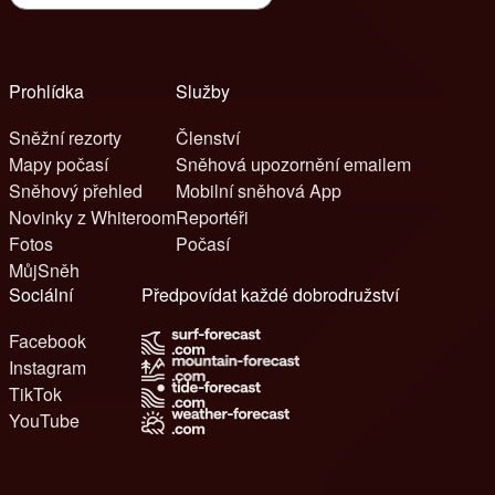
Prohlídka
Služby
Sněžní rezorty
Členství
Mapy počasí
Sněhová upozornění emailem
Sněhový přehled
Mobilní sněhová App
Novinky z Whiteroom
Reportéři
Fotos
Počasí
MůjSněh
Sociální
Předpovídat každé dobrodružství
Facebook
Instagram
TikTok
YouTube