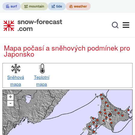
Mapa počasí a sněhových podmínek pro
Japonsko
Sněhová
Teplotní
mapa
mapa
+
-