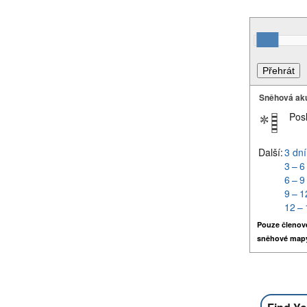
Sněhová ak
Pos
Další:
3 dní
3 – 6
6 – 9
9 – 1
12 – 
Pouze členov
sněhové map