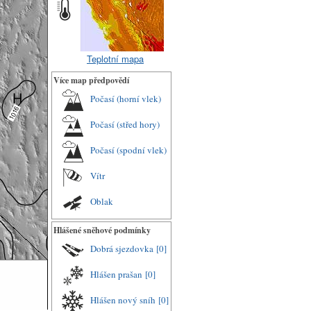
Teplotní mapa
Více map předpovědí
Počasí (horní vlek)
Počasí (střed hory)
Počasí (spodní vlek)
Vítr
Oblak
Hlášené sněhové podmínky
Dobrá sjezdovka
[0]
Hlášen prašan
[0]
Hlášen nový sníh
[0]