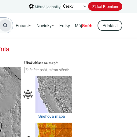
Získat Prémium
Měrné jednotky
Počasí
Novinky
Fotky
Můj
Sněh
Přihlásit
rnia
Ukaž oblast na mapě:
Sněhová mapa