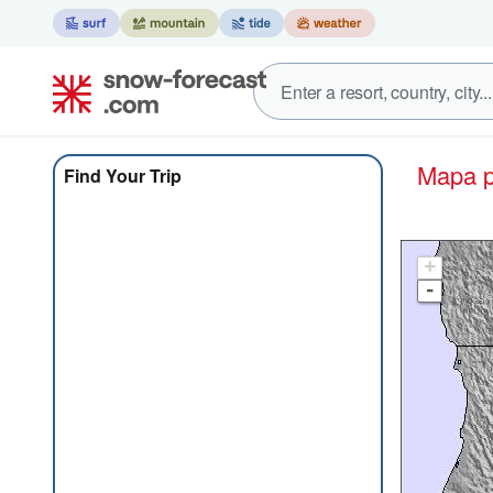
Mapa 
Find Your Trip
+
-