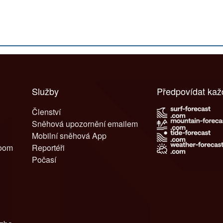
Služby
Předpovídat ka
Členství
Sněhová upozornění emailem
Mobilní sněhová App
room
Reportéři
Počasí