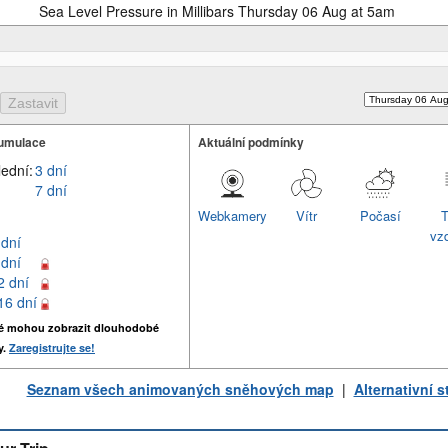
Sea Level Pressure in Millibars Thursday 06 Aug at 5am
umulace
Aktuální podmínky
lední:
3 dní
7 dní
Webkamery
Vítr
Počasí
T
vz
 dní
 dní
2 dní
16 dní
é mohou zobrazit dlouhodobé
y.
Zaregistrujte se!
Seznam všech animovaných sněhových map
|
Alternativní 