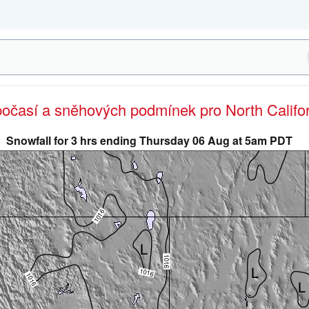
počasí a sněhových podmínek pro North Califo
Snowfall for 3 hrs ending Thursday 06 Aug at 5am PDT