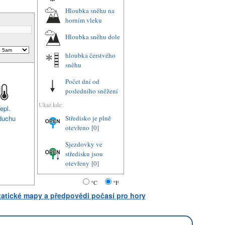
Hloubka sněhu na
horním vleku
Hloubka sněhu dole
hloubka čerstvého
sněhu
Počet dní od
posledního sněžení
Ukaž kde:
epl.
duchu
Středisko je plně
otevřeno
[0]
Sjezdovky ve
středisku jsou
otevřeny
[0]
°C
°F
statické mapy a předpovědi počasí pro hory