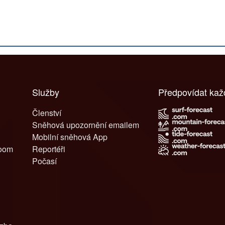
Služby
Předpovídat ka
Členství
Sněhová upozornění emailem
Mobilní sněhová App
room
Reportéři
Počasí