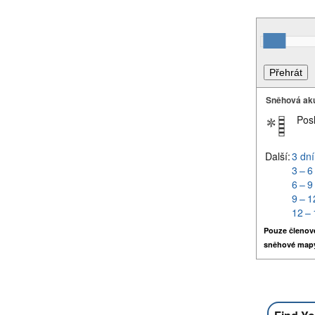
Sněhová ak
Pos
Další:
3 dní
3 – 6
6 – 9
9 – 1
12 – 
Pouze členov
sněhové map