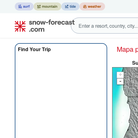
Mapa 
Find Your Trip
Su
+
-