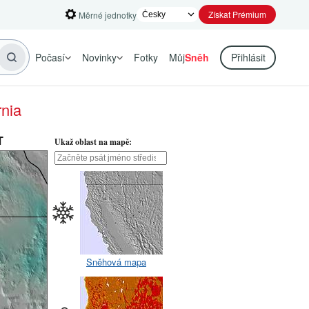
Získat Prémium
Měrné jednotky
Počasí
Novinky
Fotky
Můj
Sněh
Přihlásit
rnia
T
Ukaž oblast na mapě:
Sněhová mapa