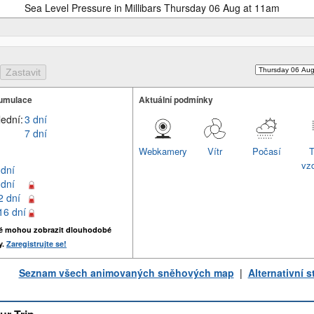
Sea Level Pressure in Millibars Thursday 06 Aug at 11am
umulace
Aktuální podmínky
lední:
3 dní
7 dní
Webkamery
Vítr
Počasí
T
vz
 dní
 dní
2 dní
16 dní
é mohou zobrazit dlouhodobé
y.
Zaregistrujte se!
Seznam všech animovaných sněhových map
|
Alternativní 