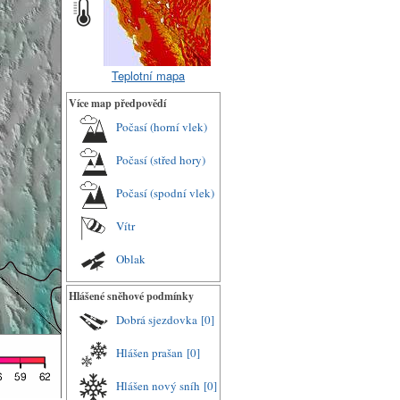
Teplotní mapa
Více map předpovědí
Počasí (horní vlek)
Počasí (střed hory)
Počasí (spodní vlek)
Vítr
Oblak
Hlášené sněhové podmínky
Dobrá sjezdovka
[0]
Hlášen prašan
[0]
Hlášen nový sníh
[0]