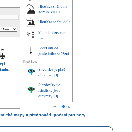
Hloubka sněhu na
horním vleku
Hloubka sněhu dole
hloubka čerstvého
sněhu
Počet dní od
posledního sněžení
Ukaž kde:
epl.
duchu
Středisko je plně
otevřeno
[0]
Sjezdovky ve
středisku jsou
otevřeny
[0]
°C
°F
statické mapy a předpovědi počasí pro hory